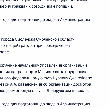
кой Федерации начальником Управления
верия граждан к сотрудникам полиции.
по вопросам государственной службы, кадров
сим Травников в Приёмной Президента
 года для подготовки доклада в Администрацию
граждан в Москве 15 ноября 2024 года
з города Смоленска Смоленской области
ных вещей граждан при проходе через
зале.
чного приёма в режиме видео-конференц-связи
нного по поручению Президента Российской
поручение начальнику Управления организации
уры Президента Российской Федерации
ения на транспорте Министерства внутренних
й Федерации по приёму граждан в Москве
льному федеральному округу Нурлану Джаксбаеву
еевой А.А. разъяснения об организации досмотра
рез досмотровую зону на Белорусском вокзале.
 года для подготовки доклада в Администрацию