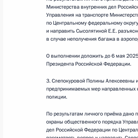
в Приёмной Президента Российско
Министерства внутренних дел Россий
личный приём граждан
Управления на транспорте Министерст
3 апреля 2025 года, 15:55
по Центральному федеральному округу
и направить Сысолятиной Е.Е. разъяс
в случае неполучения багажа в аэроп
Продолжен контроль исполнения по
О выполнении доложить до 6 мая 2025
в режиме видео-конференц-связи ж
Президента Российской Федерации.
по поручению Президента Российс
информационного и документацион
3. Слепокуровой Полины Алексеевны и
Федерации Антоном Федоровым в 
предпринимаемых мер направленных н
по приёму граждан в Москве 23 ян
полиции.
3 апреля 2025 года, 15:54
По результатам личного приёма дано 
охраны общественного порядка Управл
Продлён контроль исполнения пору
дел Российской Федерации по Центра
в режиме видео-конференц-связи ж
рассмотреть вопрос и направить Слеп