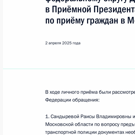
Показа
в Приёмной Президент
по приёму граждан в 
О ходе принятия мер по исполнению
работы в городе Таганроге Ростов
Российской Федерации
2 апреля 2025 года
4 апреля 2025 года, 15:25
О ходе исполнения поручения, дан
конференц-связи жителя Приморско
В ходе личного приёма были рассмот
Президента Российской Федерации
Федерации обращения:
Российской Федерации по работе 
Михаилом Михайловским в Приёмн
1. Сандыревой Раисы Владимировны и
по приёму граждан в Москве 14 ию
Московской области по вопросу пред
4 апреля 2025 года, 15:24
транспортной полиции документах нео