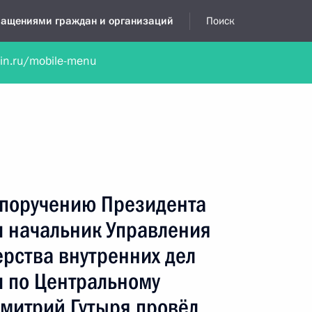
бращениями граждан и организаций
Поиск
lin.ru/mobile-menu
нта
Обратиться в устной форме
Новости
Обзоры обращени
я приёмная
апрель, 2025
 поручению Президента
 начальник Управления
рства внутренних дел
 по Центральному
Дмитрий Гутыря провёл