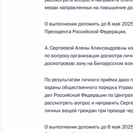
по поручению Президента Российс
мерах направленных на повышение до
Президента Российской Федерации 
и противодействия коррупции Мак
О выполнении доложить до 6 мая 2025
Российской Федерации по приёму 
Президента Российской Федерации.
3 апреля 2025 года, 15:53
4. Сергеевой Алены Александровны и
по вопросу организации досмотра лич
досмотровую зону на Белорусском вок
О ходе принятия мер по итогам ли
жителя Приморского края, проведё
По результатам личного приёма дано 
Федерации начальником Референт
охраны общественного порядка Управл
в Приёмной Президента Российско
дел Российской Федерации по Центра
6 марта 2018 года
рассмотреть вопрос и направить Серг
личных вещей граждан при проходе че
3 апреля 2025 года, 15:53
О выполнении доложить до 6 мая 2025