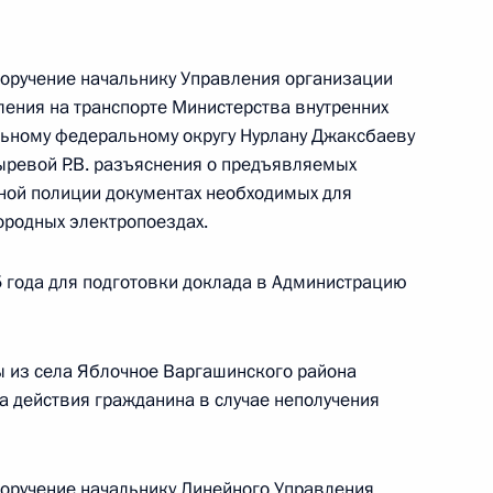
ного по итогам личного приёма в режиме видео-
поручение начальнику Управления организации
ублики Крым, проведённого по поручению
ения на транспорте Министерства внутренних
и помощником Президента Российской
льному федеральному округу Нурлану Джаксбаеву
ственно-правового управления Президента
ыревой Р.В. разъяснения о предъявляемых
ной полиции документах необходимых для
ычевой в Приёмной Президента Российской
ородных электропоездах.
скве 17 сентября 2024 года
 года для подготовки доклада в Администрацию
ы из села Яблочное Варгашинского района
а действия гражданина в случае неполучения
 Президента Российской Федерации
ной службы по надзору в сфере защиты прав
века по городу Москве Елена Андреева провела
поручение начальнику Линейного Управления