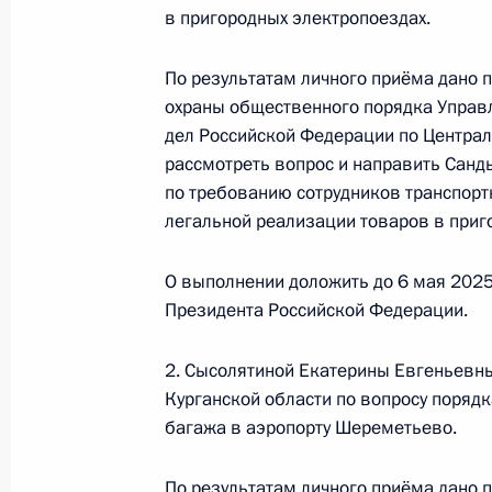
в пригородных электропоездах.
О ходе исполнения поручения, дан
По результатам личного приёма дано 
конференц-связи жительницы Респ
охраны общественного порядка Управл
Президента Российской Федераци
дел Российской Федерации по Центра
Федерации – начальником Государ
рассмотреть вопрос и направить Санд
по требованию сотрудников транспорт
Российской Федерации Ларисой Бр
легальной реализации товаров в приг
Федерации по приёму граждан в Мо
4 апреля 2025 года, 15:23
О выполнении доложить до 6 мая 2025
Президента Российской Федерации.
3 апреля 2025 года, четверг
2. Сысолятиной Екатерины Евгеньевн
Курганской области по вопросу порядк
3 апреля 2025 года по поручению
багажа в аэропорту Шереметьево.
руководитель Управления Федераль
потребителей и благополучия чело
По результатам личного приёма дано 