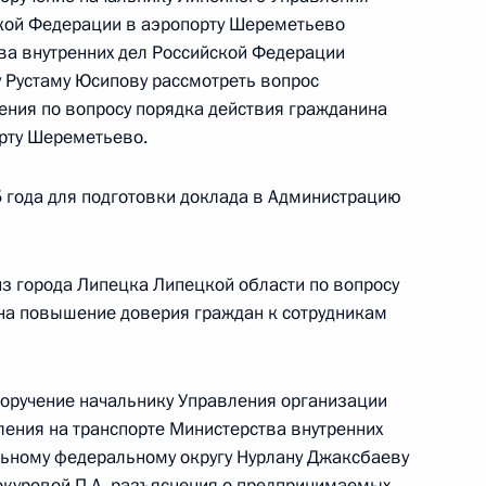
й Федерации по приёму граждан в Москве
ской Федерации в аэропорту Шереметьево
ва внутренних дел Российской Федерации
 Рустаму Юсипову рассмотреть вопрос
нения по вопросу порядка действия гражданина
орту Шереметьево.
ручения, данного по итогам личного приёма
 года для подготовки доклада в Администрацию
ителя Республики Адыгея, проведённого
кой Федерации начальником Управления
ного обеспечения Президента Российской
з города Липецка Липецкой области по вопросу
Приёмной Президента Российской Федерации
а повышение доверия граждан к сотрудникам
варя 2025 года
поручение начальнику Управления организации
ения на транспорте Министерства внутренних
чения, данного по итогам личного приёма
льному федеральному округу Нурлану Джаксбаеву
ителя Магаданской области, проведённого
окуровой П.А. разъяснения о предпринимаемых