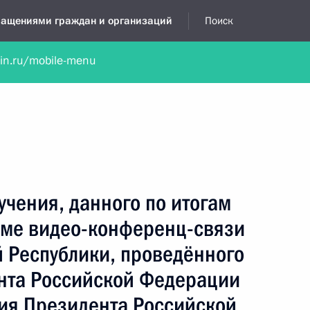
бращениями граждан и организаций
Поиск
lin.ru/mobile-menu
нта
Обратиться в устной форме
Новости
Обзоры обращени
я приёмная
ноябрь, 2024
учения, данного по итогам
име видео-конференц-связи
 Республики, проведённого
нта Российской Федерации
ия Президента Российской