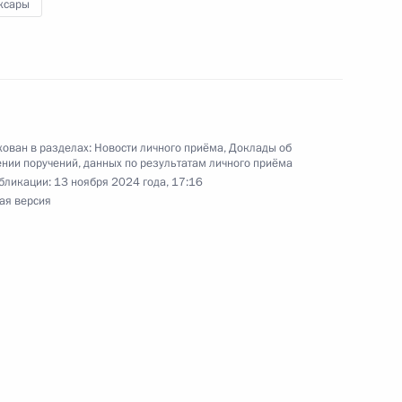
ксары
кой области Ярославом Яковлевым в Приёмной
по приёму граждан в Москве 9 октября
ован в разделах:
Новости личного приёма
,
Доклады об
нии поручений, данных по результатам личного приёма
роля), данное по итогам личного приёма
бликации:
13 ноября 2024 года, 17:16
ая версия
ительницы Республики Карелия, проведённого
ской Федерации помощником Президента
ом Государственно-правового управления
 Ларисой Брычевой в Приёмной Президента
раждан в Москве 15 октября 2013 года