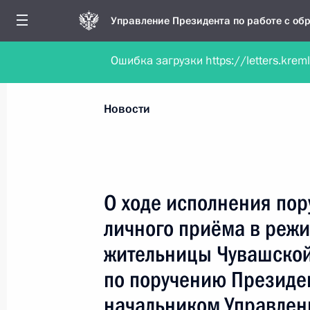
Управление Президента по работе с о
Ошибка загрузки https://letters.krem
Обратиться в форме электронного докуме
Все новости
Личный приём
Мобильна
Новости
Поиск по руководителю, географии и тематике
О ходе исполнения пор
личного приёма в реж
Все руководители, регионы, города и темы
жительницы Чувашской
по поручению Президе
начальником Управлен