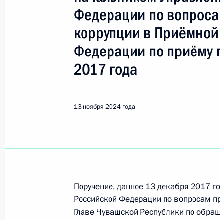
Показа
Федерации по вопроса
коррупции в Приёмной
О ходе исполнения поручения, дан
Федерации по приёму 
конференц-связи жительницы Респ
Президента Российской Федерации
2017 года
Российской Федерации по развит
технологий и инфраструктуры связ
Российской Федерации по приёму 
13 ноября 2024 года
14 ноября 2024 года, 15:58
О ходе принятия мер по итогам ли
жительницы Чувашской Республики
Поручение, данное 13 декабря 2017 г
Российской Федерации начальнико
Российской Федерации по вопросам п
Президента Российской Федераци
Главе Чувашской Республики по обра
Российской Федерации по приёму 