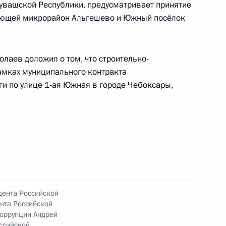
вашской Республики, предусматривает принятие
вающей микрорайон Альгешево и Южный посёлок
лаев доложил о том, что строительно-
мках муниципального контракта
ю Президента Российской Федерации начальник
ги по улице 1-ая Южная в городе Чебоксары,
 Федерации по государственной политике
очарников провёл в Приёмной Президента
граждан в Москве личный приём граждан
ю Президента Российской Федерации
дента Российской
пекции труда в Московской области Нелли
нта Российской
резидента Российской Федерации по приёму
оррупции Андрей
ссийской