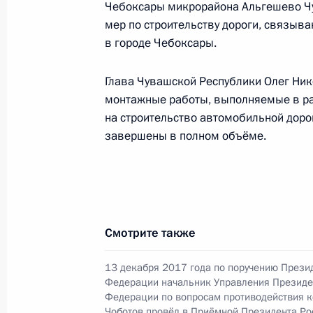
Чебоксары микрорайона Альгешево Чу
14 ноября 2024 года, 15:57
мер по строительству дороги, связы
в городе Чебоксары.
Глава Чувашской Республики Олег Нико
13 ноября 2024 года, среда
монтажные работы, выполняемые в ра
13 ноября 2024 года по поручени
на строительство автомобильной доро
Управления Президента Российской
завершены в полном объёме.
в гуманитарной сфере Владимир Б
Российской Федерации по приёму 
13 ноября 2024 года, 17:51
Смотрите также
13 ноября 2024 года по поручени
13 декабря 2017 года по поручению Прези
руководитель Государственной инс
Федерации начальник Управления Президе
Айзитулина провела в Приёмной П
Федерации по вопросам противодействия к
Чоботов провёл в Приёмной Президента Ро