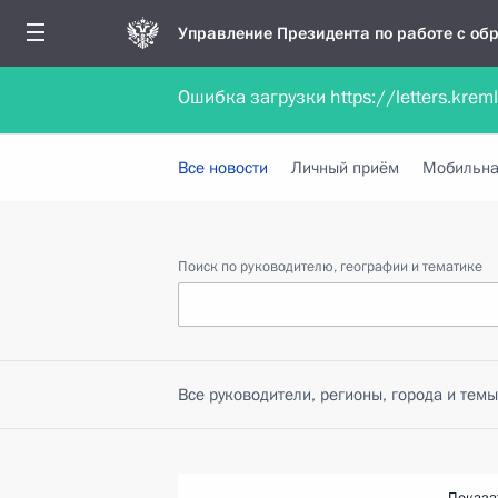
Управление Президента по работе с о
Ошибка загрузки https://letters.krem
Обратиться в форме электронного докуме
Все новости
Личный приём
Мобильна
Поиск по руководителю, географии и тематике
Все руководители, регионы, города и темы