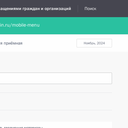
бращениями граждан и организаций
Поиск
lin.ru/mobile-menu
нта
Обратиться в устной форме
Новости
Обзоры обращени
я приёмная
ноябрь, 2024