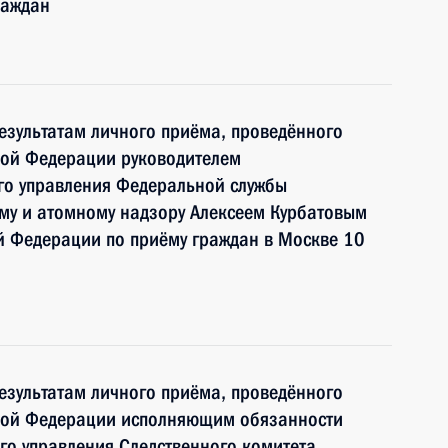
раждан
езультатам личного приёма, проведённого
кой Федерации руководителем
го управления Федеральной службы
ому и атомному надзору Алексеем Курбатовым
й Федерации по приёму граждан в Москве 10
езультатам личного приёма, проведённого
кой Федерации исполняющим обязанности
ого управления Следственного комитета