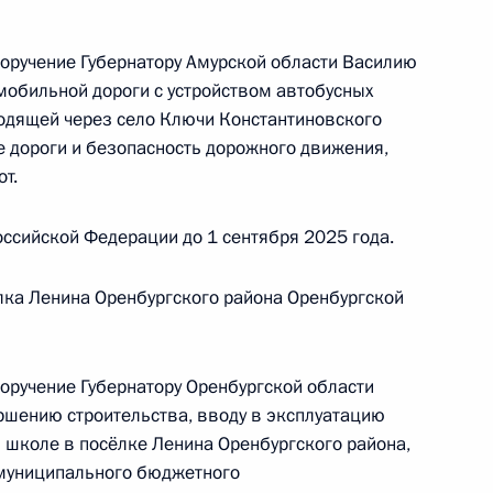
 заместителем Руководителя Администрации
и Магомедсаламом Магомедовым в Приёмной
поручение Губернатору Амурской области Василию
 по приёму граждан в Москве 5 февраля
мобильной дороги с устройством автобусных
ходящей через село Ключи Константиновского
е дороги и безопасность дорожного движения,
т.
ссийской Федерации до 1 сентября 2025 года.
ного по итогам личного приёма в режиме видео-
а Севастополя, проведённого по поручению
лка Ленина Оренбургского района Оренбургской
 заместителем Руководителя Администрации
и Магомедсаламом Магомедовым в Приёмной
 по приёму граждан в Москве 5 февраля
поручение Губернатору Оренбургской области
ршению строительства, вводу в эксплуатацию
в школе в посёлке Ленина Оренбургского района,
 муниципального бюджетного