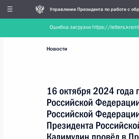
Управление Президента по работе с о
Ошибка загрузки https://letters.krem
Обратиться в форме электронного докуме
Все новости
Личный приём
Мобильна
Новости
Поиск по руководителю, географии и тематике
16 октября 2024 года 
Российской Федераци
Все руководители, регионы, города и темы
Российской Федерации
Президента Российско
Калимулин провёл в П