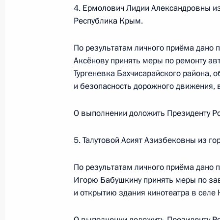
16 октября 2024 года, 16:13
4. Ермолович Лидии Александровны из
Республика Крым.
Приняты меры по итогам личного 
По результатам личного приёма дано 
Аксёнову принять меры по ремонту ав
жительницы Орловской области, п
Тургеневка Бахчисарайского района, 
Российской Федерации начальнико
и безопасность дорожного движения, в
Федерации по вопросам государств
коррупции Максимом Травниковым
О выполнении доложить Президенту Ро
Федерации по приёму граждан в Мо
16 октября 2024 года, 16:11
5. Талутовой Асият Азизбековны из го
По результатам личного приёма дано п
Исполнен пункт 3 (меры приняты) 
Игорю Бабушкину принять меры по за
во Владимирской области мобильн
и открытию здания кинотеатра в селе
Федерации
О выполнении доложить Президенту Р
16 октября 2024 года, 16:09