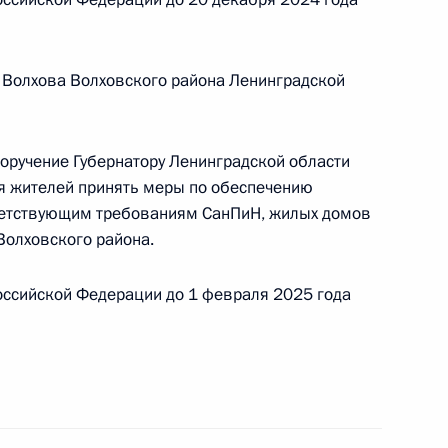
 Волхова Волховского района Ленинградской
ы), данное по итогам личного приёма в режиме
ло-Ненецкого автономного округа,
дента Российской Федерации начальником
поручение Губернатору Ленинградской области
 Федерации по приграничному сотрудничеству
я жителей принять меры по обеспечению
резидента Российской Федерации по приёму
етствующим требованиям СанПиН, жилых домов
да
Волховского района.
оссийской Федерации до 1 февраля 2025 года
чения, данного по итогам личного приёма
ительницы Хабаровского края, проведённого
кой Федерации начальником Управления
 по обеспечению конституционных прав граждан