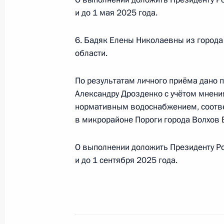
и до 1 мая 2025 года.
6. Бадяк Елены Николаевны из города
Исполнено поручение (меры принят
области.
видео-конференц-связи жителя Яма
проведённого по поручению Прези
По результатам личного приёма дано 
Управления Президента Российской
Александру Дрозденко с учётом мнени
Алексеем Филатовым в Приёмной П
нормативным водоснабжением, соотв
граждан в Москве 6 марта 2024 го
в микрорайоне Пороги города Волхов 
16 октября 2024 года, 16:09
О выполнении доложить Президенту Р
и до 1 сентября 2025 года.
Продлён контроль исполнения пору
в режиме видео-конференц-связи ж
по поручению Президента Российс
Президента Российской Федерации