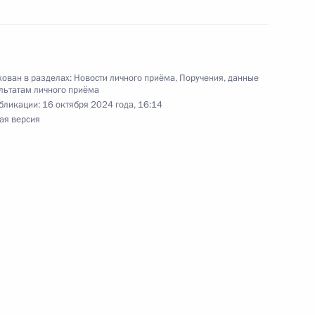
данской области, проведённого по поручению
 первым заместителем Руководителя
йской Федерации Алексеем Громовым
 Федерации по приёму граждан в городе
ован в разделах:
Новости личного приёма
,
Поручения, данные
льтатам личного приёма
бликации:
16 октября 2024 года, 16:14
ая версия
ного по итогам личного приёма в режиме видео-
ноярского края, проведённого по поручению
 начальником Управления Президента
 политике Игорем Неверовым в Приёмной
 по приёму граждан в Москве 23 июля