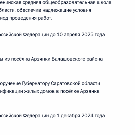
Ленинская средняя общеобразовательная школа
бласти, обеспечив надлежащие условия
риод проведения работ.
ию Президента Российской Федерации помощник
 – начальник Референтуры Президента
ссийской Федерации до 10 апреля 2025 года
лимулин провёл в Приёмной Президента
граждан в Москве личный приём граждан
ы из посёлка Арзянки Балашовского района
поручение Губернатору Саратовской области
зификации жилых домов в посёлке Арзянка
ию Президента Российской Федерации
ной службы государственной регистрации,
ской области Светлана Зайцева провела
ссийской Федерации до 1 декабря 2024 года
й Федерации по приёму граждан в Москве