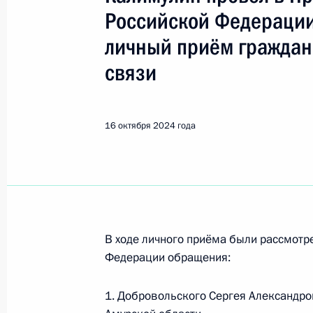
Показа
Российской Федерации
личный приём граждан
О ходе исполнения пункта 1 перечн
связи
в Республике Саха (Якутия) мобил
Федерации
17 октября 2024 года, 16:32
16 октября 2024 года
О ходе исполнения пункта 3 перечн
в Республике Дагестан мобильной
17 октября 2024 года, 16:30
В ходе личного приёма были рассмот
Федерации обращения:
О ходе исполнения поручения, дан
1. Добровольского Сергея Александро
конференц-связи жительницы город