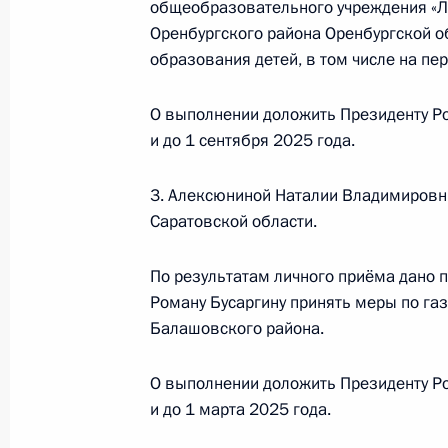
общеобразовательного учреждения «
Оренбургского района Оренбургской о
16 октября 2024 года, среда
образования детей, в том числе на пе
16 октября 2024 года по поручен
Президента Российской Федерации
О выполнении доложить Президенту Ро
Российской Федерации Дмитрий Ка
и до 1 сентября 2025 года.
Российской Федерации по приёму 
в режиме видео-конференц-связи
3. Алексюниной Наталии Владимировн
Саратовской области.
16 октября 2024 года, 16:14
По результатам личного приёма дано 
Роману Бусаргину принять меры по га
16 октября 2024 года по поручен
Балашовского района.
руководитель Управления Федераль
кадастра и картографии по Москов
О выполнении доложить Президенту Ро
в Приёмной Президента Российско
и до 1 марта 2025 года.
личный приём граждан