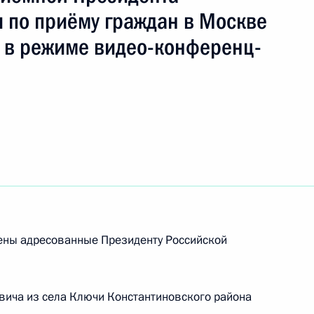
ть следующие материалы
 по приёму граждан в Москве
 в режиме видео-конференц-
я поручений, данных по итогам работы
ьной приёмной Президента Российской
я поручений, данных по итогам работы
 приёмной Президента Российской Федерации
рены адресованные Президенту Российской
ного по итогам личного приёма в режиме видео-
вича из села Ключи Константиновского района
а Севастополя, проведённого по поручению