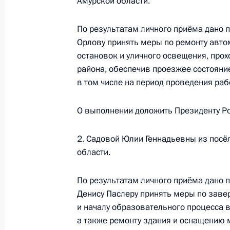
Амурской области.
Президента Российской Федерации
Президента Российской Федераци
По результатам личного приёма дано 
Президента Российской Федерации
Орлову принять меры по ремонту авто
2019 года
остановок и уличного освещения, про
17 октября 2024 года, 16:29
района, обеспечив проезжее состояни
в том числе на период проведения рабо
О выполнении доложить Президенту Ро
О ходе исполнения поручения, дан
конференц-связи жительницы город
2. Садовой Юлии Геннадьевны из посё
Президента Российской Федерации
области.
Президента Российской Федераци
Президента Российской Федерации
По результатам личного приёма дано 
2019 года
Денису Паслеру принять меры по заве
17 октября 2024 года, 16:28
и началу образовательного процесса 
а также ремонту здания и оснащению