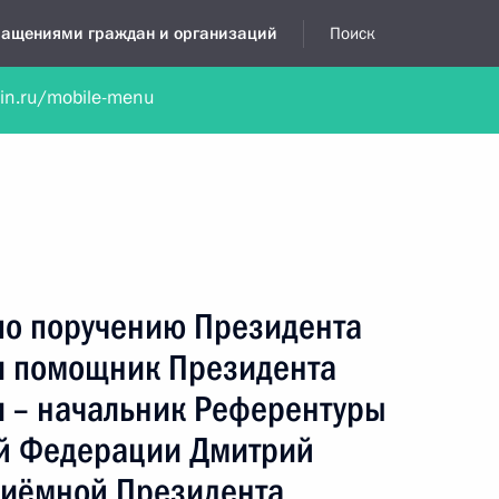
бращениями граждан и организаций
Поиск
lin.ru/mobile-menu
нта
Обратиться в устной форме
Новости
Обзоры обращени
я приёмная
октябрь, 2024
по поручению Президента
и помощник Президента
 – начальник Референтуры
й Федерации Дмитрий
риёмной Президента