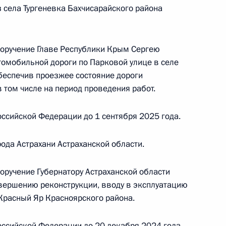
 села Тургеневка Бахчисарайского района
приёма в режиме видео-конференц-связи
поручение Главе Республики Крым Сергею
томобильной дороги по Парковой улице в селе
роведённого по поручению Президента
обеспечив проезжее состояние дороги
м Управления Президента Российской
 том числе на период проведения работ.
енной службы, кадров и противодействия
 в Приёмной Президента Российской
ссийской Федерации до 1 сентября 2025 года.
скве 9 апреля 2024 года
рода Астрахани Астраханской области.
оручение Губернатору Астраханской области
перечня поручений, данных по итогам работы
вершению реконструкции, вводу в эксплуатацию
ой приёмной Президента Российской
 Красный Яр Красноярского района.
оссийской Федерации до 20 декабря 2024 года