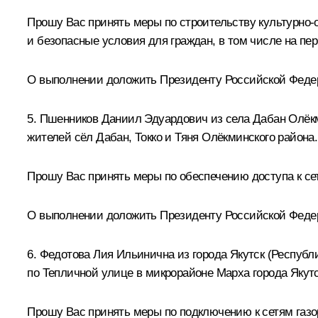
Прошу Вас принять меры по строительству культурно-
и безопасные условия для граждан, в том числе на пе
О выполнении доложить Президенту Российской Федера
5. Пшенников Даниил Эдуардович из села Дабан Олёкми
жителей сёл Дабан, Токко и Тяня Олёкминского района.
Прошу Вас принять меры по обеспечению доступа к сет
О выполнении доложить Президенту Российской Федерац
6. Федотова Лия Ильинична из города Якутск (Республ
по Тепличной улице в микрорайоне Марха города Якутс
Прошу Вас принять меры по подключению к сетям газо