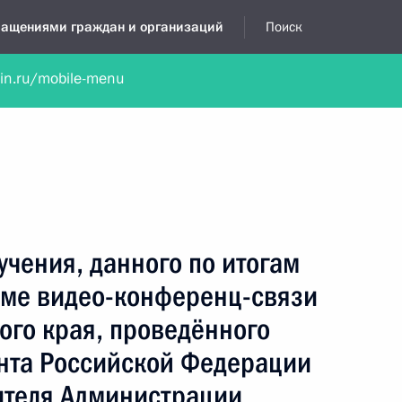
бращениями граждан и организаций
Поиск
lin.ru/mobile-menu
нта
Обратиться в устной форме
Новости
Обзоры обращени
я приёмная
август, 2024
учения, данного по итогам
име видео-конференц-связи
ого края, проведённого
нта Российской Федерации
ителя Администрации