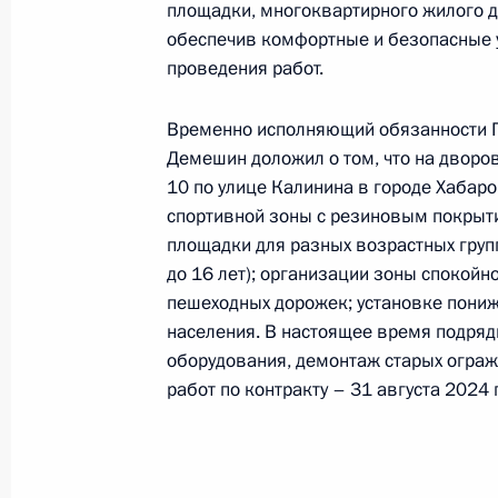
площадки, многоквартирного жилого д
Президента Российской Федерации
обеспечив комфортные и безопасные у
и организаций Михаилом Михайлов
проведения работ.
Федерации по приёму граждан в М
16 августа 2024 года, 16:10
Временно исполняющий обязанности Г
Демешин доложил о том, что на дворо
10 по улице Калинина в городе Хабаро
Продлён контроль исполнения пору
спортивной зоны с резиновым покрыт
в режиме видео-конференц-связи 
площадки для разных возрастных групп (
проведённого по поручению Прези
до 16 лет); организации зоны спокойно
пешеходных дорожек; установке пони
Управления Президента Российско
населения. В настоящее время подряд
связям с зарубежными странами в
оборудования, демонтаж старых огра
по приёму граждан в Москве 2 сен
работ по контракту – 31 августа 2024 
16 августа 2024 года, 16:09