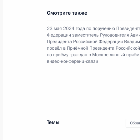
Продлён контроль в рабочем поряд
в режиме видео-конференц-связи ж
Смотрите также
по поручению Президента Российс
Руководителя Администрации През
23 мая 2024 года по поручению Президент
Кириенко в Приёмной Президента 
Федерации заместитель Руководителя Адм
Президента Российской Федерации Владим
в Москве 28 октября 2021 года
провёл в Приёмной Президента Российско
по приёму граждан в Москве личный приём
16 августа 2024 года, 16:08
видео-конференц-связи
Продлён контроль исполнения пору
в режиме видео-конференц-связи 
по поручению Президента Российс
Президента Российской Федерации
и организаций Михаилом Михайлов
Темы
Обра
Федерации по приёму граждан в М
16 августа 2024 года, 16:07