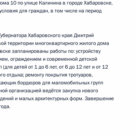
ома 10 по улице Калинина в городе Хабаровске,
 по работе с обращениями граждан
словия для граждан, в том числе на период
ским в Приёмной Президента Российской
оскве 12 октября 2022 года
убернатора Хабаровского края Дмитрий
вой территории многоквартирного жилого дома
вске запланированы работы по: устройству
чения, данного по итогам личного приёма
ием, ограждением и современной детской
жительницы Владимирской области,
для детей от 1 до 6 лет, от 6 до 12 лет и от 12
дента Российской Федерации начальником
го отдыха; ремонту покрытия тротуаров,
жающих бордюров для маломобильных групп
й Федерации по межрегиональным и культурным
ной организацией ведётся закупка нового
 Приёмной Президента Российской Федерации
ждений и малых архитектурных форм. Завершение
тября 2014 года
года.