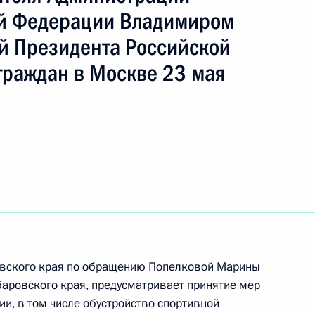
ть следующие материалы
ой Федерации Владимиром
й Президента Российской
граждан в Москве 23 мая
ы), данное по итогам личного приёма в режиме
публики Татарстан, проведённого по поручению
 начальником Управления Президента
с обращениями граждан и организаций
ой Президента Российской Федерации
рта 2024 года
ы), данные по итогам личного приёма
ровского края по обращению Попелковой Марины
аровского края, предусматривает принятие мер
ительницы Костромской области, проведённого
ии, в том числе обустройство спортивной
кой Федерации начальником Управления