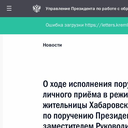
Управление Президента по работе с о
Ошибка загрузки https://letters.krem
Обратиться в форме электронного докуме
Все новости
Личный приём
Мобильна
Новости
Поиск по руководителю, географии и тематике
О ходе исполнения пор
личного приёма в реж
Все руководители, регионы, города и темы
жительницы Хабаровск
по поручению Президе
заместителем Руковод