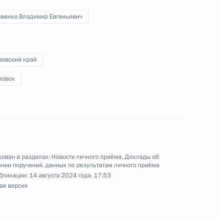
овенко Владимир Евгеньевич
чения, данного по итогам личного приёма
ительницы Хабаровского края, проведённого
ровский край
кой Федерации заместителем Руководителя
йской Федерации Владимиром Островенко
ровск
й Федерации по приёму граждан в Москве
ован в разделах:
Новости личного приёма
,
Доклады об
ного по итогам личного приёма в режиме видео-
нии поручений, данных по результатам личного приёма
бликации:
14 августа 2024 года, 17:53
имирской области, проведённого по поручению
ая версия
 начальником Управления Президента
ональным и культурным связям с зарубежными