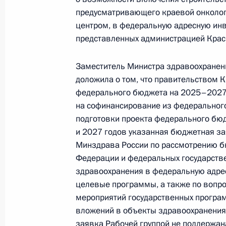
предусматривающего краевой онкологи
17 мая 2024 года, 15:48
центром, в федеральную адресную ин
представленных администрацией Крас
Исполнено поручение (меры принят
Заместитель Министра здравоохранен
видео-конференц-связи жительниц
доложила о том, что правительством 
Президента Российской Федераци
федерального бюджета на 2025–2027
Федерации Дмитрием Мироновым в
на софинансирование из федерального
по приёму граждан в Москве 27 де
подготовки проекта федерального бюд
и 2027 годов указанная бюджетная за
17 мая 2024 года, 15:48
Минздрава России по рассмотрению б
Федерации и федеральных государств
здравоохранения в федеральную адре
Исполнено поручение (меры принят
целевые программы, а также по вопр
видео-конференц-связи жительниц
мероприятий государственных програ
по поручению Президента Российс
вложений в объекты здравоохранения 
Президента Российской Федераци
заявка Рабочей группой не поддержан