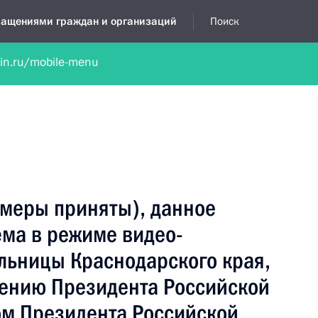
бращениями граждан и организаций
Поиск
lin.ru/mobile-menu
нта
Обратиться в устной форме
Новости
Обзоры обращени
я приёмная
май, 2024
(меры приняты), данное
ёма в режиме видео-
льницы Краснодарского края,
чению Президента Российской
м Президента Российской