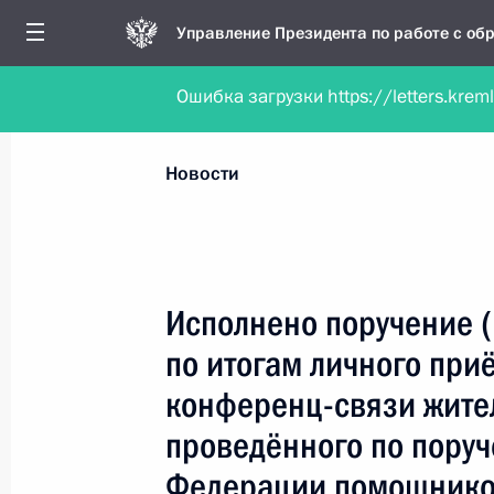
Управление Президента по работе с о
Ошибка загрузки https://letters.krem
Обратиться в форме электронного докуме
Все новости
Личный приём
Мобильна
Новости
Поиск по руководителю, географии и тематике
Исполнено поручение 
по итогам личного при
Все руководители, регионы, города и темы
конференц-связи жите
проведённого по пору
Федерации помощнико