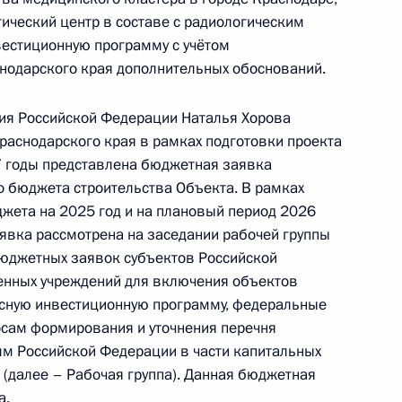
ческий центр в составе с радиологическим
вестиционную программу с учётом
нодарского края дополнительных обоснований.
ы), данное по итогам личного приёма в режиме
ия Российской Федерации Наталья Хорова
ы города Москвы, проведённого по поручению
Краснодарского края в рамках подготовки проекта
и помощником Президента Российской
 годы представлена бюджетная заявка
 Приёмной Президента Российской Федерации
 бюджета строительства Объекта. В рамках
кабря 2023 года
жета на 2025 год и на плановый период 2026
явка рассмотрена на заседании рабочей группы
юджетных заявок субъектов Российской
енных учреждений для включения объектов
сную инвестиционную программу, федеральные
ы), данное по итогам личного приёма в режиме
осам формирования и уточнения перечня
ы Красноярского края, проведённого
мм Российской Федерации в части капитальных
кой Федерации начальником Управления
(далее – Рабочая группа). Данная бюджетная
и по применению информационных технологий
а.