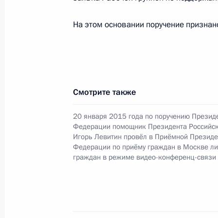
и развитию электронной демократ
Федерации по приёму граждан в М
На этом основании поручение признан
17 мая 2024 года, 15:46
Продлён контроль исполнения пору
Смотрите также
в режиме видео-конференц-связи ж
по поручению Президента Российс
20 января 2015 года по поручению Презид
Президента Российской Федерации
Федерации помощник Президента Российс
с зарубежными странами в Приёмн
Игорь Левитин провёл в Приёмной Президе
Федерации по приёму граждан в Москве л
по приёму граждан в Москве 3 окт
граждан в режиме видео-конференц-связи
17 мая 2024 года, 15:45
О ходе исполнения пункта 6 перечн