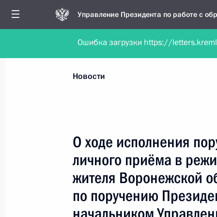
Управление Президента по работе с о
Ошибка загрузки https://letters.krem
Обратиться в форме электронного докуме
Все новости
Личный приём
Мобильна
Новости
Поиск по руководителю, географии и тематике
О ходе исполнения пор
личного приёма в реж
Все руководители, регионы, города и темы
жителя Воронежской о
по поручению Президе
начальником Управлен