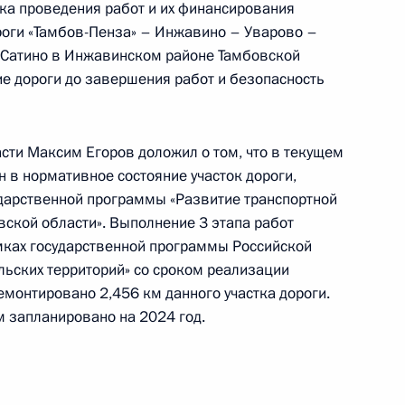
ка проведения работ и их финансирования
роги «Тамбов-Пенза» – Инжавино – Уварово –
 Сатино в Инжавинском районе Тамбовской
ие дороги до завершения работ и безопасность
ного по итогам личного приёма в режиме видео-
кой области, проведённого по поручению
сти Максим Егоров доложил о том, что в текущем
 заместителем Руководителя Администрации
н в нормативное состояние участок дороги,
и Владимиром Островенко в Приёмной
ударственной программы «Развитие транспортной
 по приёму граждан в Москве 11 апреля
вской области». Выполнение 3 этапа работ
амках государственной программы Российской
ьских территорий» со сроком реализации
емонтировано 2,456 км данного участка дороги.
м запланировано на 2024 год.
ного по итогам личного приёма в режиме видео-
кой области, проведённого по поручению
 начальником Управления Президента