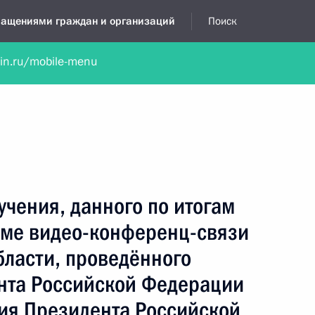
бращениями граждан и организаций
Поиск
lin.ru/mobile-menu
нта
Обратиться в устной форме
Новости
Обзоры обращени
я приёмная
декабрь, 2023
учения, данного по итогам
име видео-конференц-связи
бласти, проведённого
нта Российской Федерации
ия Президента Российской