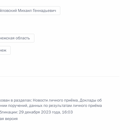
ой области, проведённого по поручению
 начальником Управления Президента
йловский Михаил Геннадьевич
ению конституционных прав граждан Татьяной
а Российской Федерации по приёму граждан
нежская область
неж
ного по итогам личного приёма в режиме видео-
й области, проведённого по поручению
 первым заместителем Руководителя
йской Федерации Алексеем Громовым
ован в разделах:
Новости личного приёма
,
Доклады об
нии поручений, данных по результатам личного приёма
й Федерации по приёму граждан в Москве
бликации:
29 декабря 2023 года, 16:03
ая версия