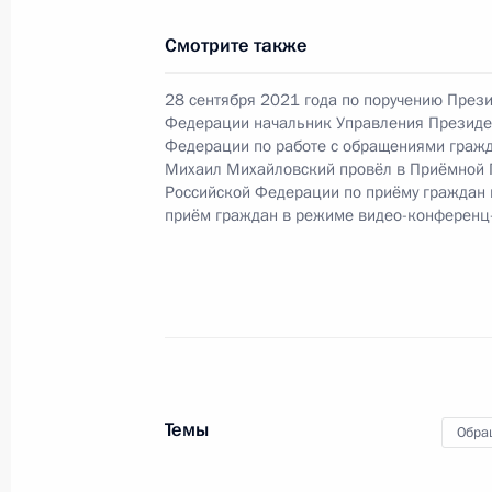
Российской Федерации по внешней
Смотрите также
Президента Российской Федерации
9 января 2024 года, 16:31
28 сентября 2021 года по поручению През
Федерации начальник Управления Президе
Федерации по работе с обращениями гражд
Михаил Михайловский провёл в Приёмной 
О ходе исполнения поручения, дан
Российской Федерации по приёму граждан
конференц-связи жительницы Росто
приём граждан в режиме видео-конференц
Президента Российской Федерации
Российской Федерации по работе 
Михаилом Михайловским в Приёмн
по приёму граждан в Москве 20 ма
9 января 2024 года, 16:30
Темы
Обра
О ходе исполнения поручения, дан