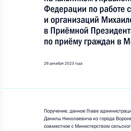
Показа
Федерации по работе 
и организаций Михаи
О ходе исполнения поручения, дан
в Приёмной Президент
конференц-связи жителя Ярославск
Президента Российской Федерации
по приёму граждан в М
Президента Российской Федераци
Президента Российской Федерации
2023 года
29 декабря 2023 года
9 января 2024 года, 16:35
О ходе исполнения поручения, дан
конференц-связи жителя Ростовско
Поручение, данное Главе администрац
Президента Российской Федераци
Данилы Николаевича из города Ворон
Федерации в Приёмной Президента
совместное с Министерством сельског
в Москве 5 марта 2019 года