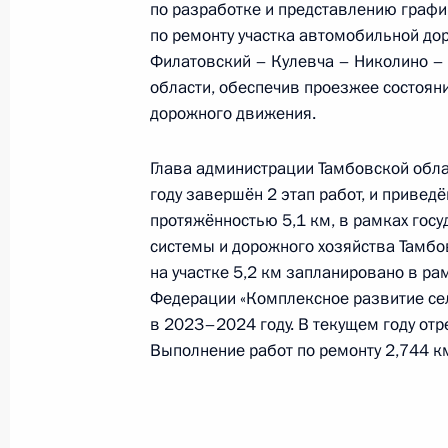
по разработке и представлению графи
9 января 2024 года, 16:34
по ремонту участка автомобильной до
Филатовский – Кулевча – Николино –
области, обеспечив проезжее состоян
дорожного движения.
О ходе исполнения поручения, дан
конференц-связи жительницы Тверс
Глава администрации Тамбовской обла
Президента Российской Федерации
году завершён 2 этап работ, и приведё
Президента Российской Федераци
протяжённостью 5,1 км, в рамках гос
Президента Российской Федерации
системы и дорожного хозяйства Тамбо
2023 года
на участке 5,2 км запланировано в р
9 января 2024 года, 16:33
Федерации «Комплексное развитие сел
в 2023–2024 году. В текущем году отр
Выполнение работ по ремонту 2,744 к
О ходе исполнения поручения, дан
конференц-связи жительницы Тверс
Президента Российской Федерации