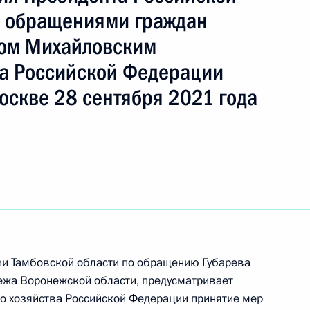
ть следующие материалы
с обращениями граждан
лом Михайловским
ного по итогам личного приёма в режиме видео-
а Российской Федерации
ой области, проведённого по поручению
 начальником Экспертного управления
оскве 28 сентября 2021 года
и Владимиром Симоненко в Приёмной
 по приёму граждан в Москве 15 марта
ного по итогам личного приема в режиме видео-
й области, проведённого по поручению
ии Тамбовской области по обращению Губарева
и помощником Президента Российской
ежа Воронежской области, предусматривает
 Российской Федерации по приёму граждан
о хозяйства Российской Федерации принятие мер