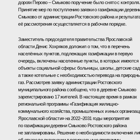
дороги Перово – Смыково поручение было снято с контроля.
Принятие мер по поступлению заявки о газификации деревн
Смыково от администрации Ростовского района и результат
её рассмотрения осуществляется в рабочем порядке.
Заместитель председателя правительства Ярославской
области Денис Хохряков доложил о том, что в перечень
населённых пунктов, подлежащих газификации в первую
очередь, включены населенные пункты, в которых имеются
объекты социальной сферы: больницы, школы, детские сад
а также котельные с необходимостью перевода на природн
газ. Рассмотрев заявку администрации Ростовского
муниципального района сообщено, что в деревне Смыково
зарегистрировано 17 жителей. В настоящее время в рамках
региональной программы «Газификация жилищно-
коммунального хозяйства, промышленных и иных организац
Ярославской области» на 2022–2031 годы мероприятия
по газификации деревни Смыково Ростовского района
не запланированы. Решение о необходимости включения ли
об отказе во включении в региональную программу