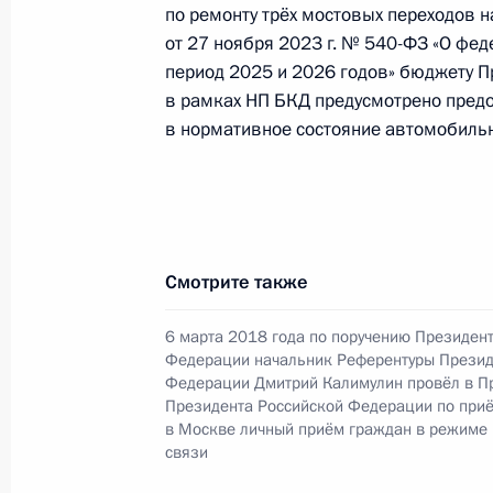
по ремонту трёх мостовых переходов 
Руководителя Администрации През
от 27 ноября 2023 г. № 540-ФЗ «О фе
Кириенко в Приемной Президента 
период 2025 и 2026 годов» бюджету 
в Москве 23 июня 2022 года
в рамках НП БКД предусмотрено предо
1 декабря 2023 года, 17:49
в нормативное состояние автомобильн
О ходе исполнения поручения, дан
конференц-связи жителя Камчатско
Президента Российской Федерации
Смотрите также
Администрации Президента Россий
Президента Российской Федерации
6 марта 2018 года по поручению Президен
Федерации начальник Референтуры Презид
2022 года
Федерации Дмитрий Калимулин провёл в П
1 декабря 2023 года, 17:46
Президента Российской Федерации по при
в Москве личный приём граждан в режиме
связи