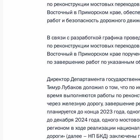
по реконструкции мостовых переходов
1 декабря 2023 года, 17:52
Восточный в Приморском крае, обеспе
работ и безопасность дорожного движ
В связи с разработкой графика прове
О ходе исполнения поручения, дан
по реконструкции мостовых переходов
конференц-связи жительницы город
Восточный в Приморском крае поручен
по поручению Президента Российс
по завершению работ по указанным о
Руководителя Администрации През
Кириенко в Приемной Президента 
Директор Департамента государственн
в Москве 23 июня 2022 года
Тимур Лубаков доложил о том, что по
1 декабря 2023 года, 17:50
время выполняются работы по реконст
через железную дорогу, завершение р
планируется до конца 2023 года, одно
О ходе исполнения поручения, дан
до декабря 2024 года, одного мостово
регионом в ходе реализации национал
конференц-связи жителя Карачаево
дороги» (далее – НП БКД) заключены 
по поручению Президента Российс