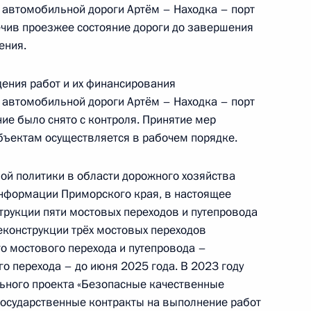
 автомобильной дороги Артём – Находка – порт
чив проезжее состояние дороги до завершения
ения.
дения работ и их финансирования
ного по итогам личного приема в режиме видео-
 автомобильной дороги Артём – Находка – порт
а Санкт-Петербурга, проведенного
ие было снято с контроля. Принятие мер
кой Федерации первым заместителем
бъектам осуществляется в рабочем порядке.
идента Российской Федерации Сергеем
Российской Федерации по приему граждан
ой политики в области дорожного хозяйства
 информации Приморского края, в настоящее
рукции пяти мостовых переходов и путепровода
еконструкции трёх мостовых переходов
го мостового перехода и путепровода –
ного по итогам личного приема в режиме видео-
го перехода – до июня 2025 года. В 2023 году
ьного проекта «Безопасные качественные
-Черкесской Республики, проведенного
государственные контракты на выполнение работ
кой Федерации первым заместителем