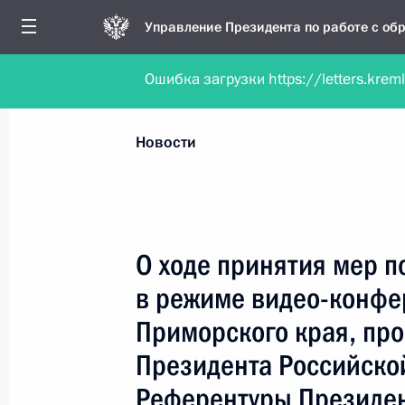
Управление Президента по работе с о
Ошибка загрузки https://letters.krem
Обратиться в форме электронного докуме
Все новости
Личный приём
Мобильна
Новости
Поиск по руководителю, географии и тематике
О ходе принятия мер п
в режиме видео-конфе
Все руководители, регионы, города и темы
Приморского края, пр
Президента Российско
Референтуры Президе