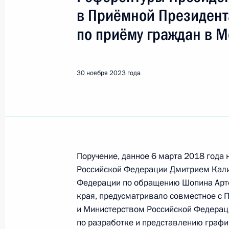
Показа
в Приёмной Президент
по приёму граждан в М
О ходе исполнения поручения, дан
конференц-связи жителя Республик
Президента Российской Федерации
30 ноября 2023 года
Президента Российской Федераци
Президента Российской Федерации
2020 года
1 декабря 2023 года, 17:53
Поручение, данное 6 марта 2018 года
Российской Федерации Дмитрием Кали
О ходе исполнения поручения, дан
Федерации по обращению Шопина Артё
конференц-связи жительницы Респ
края, предусматривало совместное с 
Президента Российской Федерации
и Министерством Российской Федерац
Александрой Левицкой в Приёмной
по разработке и представлению графи
граждан в Москве 12 апреля 2023 