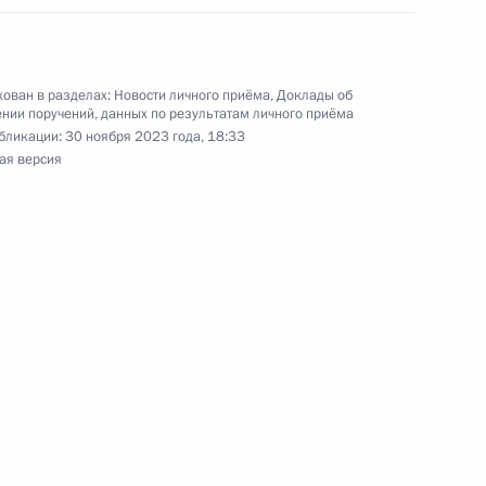
ного по итогам личного приёма в режиме видео-
блики Татарстан, проведённого по поручению
ован в разделах:
Новости личного приёма
,
Доклады об
нии поручений, данных по результатам личного приёма
 начальником Управления Президента
бликации:
30 ноября 2023 года, 18:33
рственным наградам Владимиром Осиповым
ая версия
й Федерации по приёму граждан в Москве
ю Президента Российской Федерации начальник
й Федерации по научно-образовательной
 в Приёмной Президента Российской Федерации
ый приём граждан