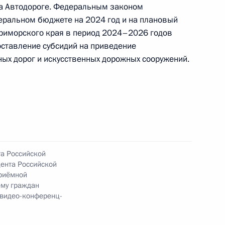
на Автодороге. Федеральным законом
идента Российской Федерации Сергеем
деральном бюджете на 2024 год и на плановый
Российской Федерации по приему граждан
Приморского края в период 2024–2026 годов
ставление субсидий на приведение
ых дорог и искусственных дорожных сооружений.
ного по итогам личного приема в режиме видео-
го края, проведенного по поручению
 первым заместителем Руководителя
ской Федерации Сергеем Кириенко в Приемной
 по приему граждан в Москве 23 июня
та Российской
ента Российской
риёмной
ёму граждан
 видео-конференц-