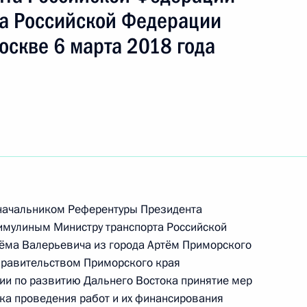
ть следующие материалы
а Российской Федерации
оскве 6 марта 2018 года
ного по итогам личного приёма в режиме видео-
и Ингушетия, проведённого по поручению
 заместителем Руководителя Администрации
и Магомедсаламом Магомедовым в Приёмной
 по приему граждан в Москве 15 декабря
 начальником Референтуры Президента
мулиным Министру транспорта Российской
ного по итогам личного приёма в режиме видео-
ма Валерьевича из города Артём Приморского
ублики Мордовия, проведённого по поручению
Правительством Приморского края
 советником Президента Российской Федерации
ии по развитию Дальнего Востока принятие мер
 Президента Российской Федерации по приёму
ка проведения работ и их финансирования
года