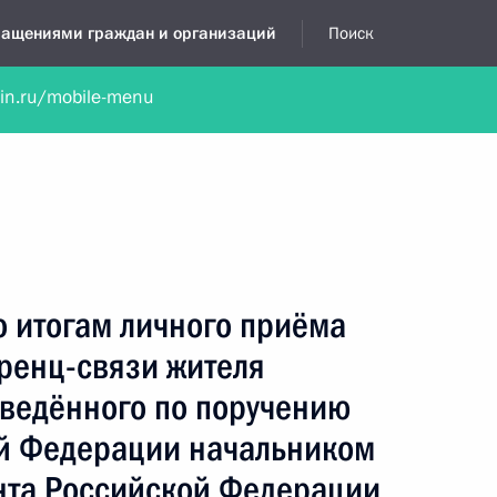
бращениями граждан и организаций
Поиск
lin.ru/mobile-menu
нта
Обратиться в устной форме
Новости
Обзоры обращени
я приёмная
ноябрь, 2023
о итогам личного приёма
ренц-связи жителя
оведённого по поручению
й Федерации начальником
нта Российской Федерации