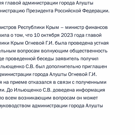
ля главой администрации города Алушты
инистрацию Президента Российской Федерации.
нистров Республики Крым – министр финансов
ла о том, что 10 октября 2023 года главой
ного по итогам личного приёма в режиме видео-
ики Крым Огневой Г.И. была проведена устная
опольского края, проведённого по поручению
тельным вопросам волнующим общественность
 начальником Экспертного управления
де проведенной беседы заявитель получил
и Владимиром Симоненко в Приёмной
льющенко С.В. был дополнительно приглашен
 по приёму граждан в Москве 6 июля 2023 года
министрации города Алушты Огневой Г.И.
я на приеме отказался в связи с полученными
и. До Ильющенко С.В. доведена информация
й по всем возникающим вопросам он может
 руководством администрации города Алушты
ного по итогам личного приёма в режиме видео-
ой области, проведённого по поручению
 начальником Управления Президента
венным проектам Сергеем Новиковым