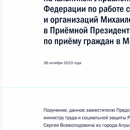
Показа
Федерации по работе 
и организаций Михаи
Продлён контроль исполнения пору
в Приёмной Президент
в режиме видео-конференц-связи ж
проведённого по поручению Прези
по приёму граждан в М
Управления Президента Российско
Сергеем Новиковым в Приёмной Пр
граждан в Москве 4 апреля 2023 г
26 октября 2023 года
27 октября 2023 года, 18:47
О ходе исполнения поручения, дан
конференц-связи жительницы Хаба
Поручение, данное заместителю Пред
Президента Российской Федерации
министру труда и социальной защиты
Президента Российской Федерации
Сергея Всеволодовича из города Алу
Российской Федерации по приёму 