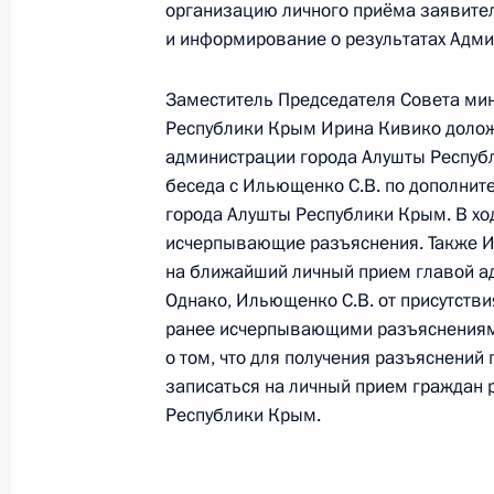
организацию личного приёма заявите
27 октября 2023 года, 18:39
и информирование о результатах Адм
Заместитель Председателя Совета ми
Республики Крым Ирина Кивико доложи
О ходе исполнения поручения, дан
администрации города Алушты Республ
конференц-связи жительницы Ставр
беседа с Ильющенко С.В. по дополни
Президента Российской Федерации
города Алушты Республики Крым. В хо
Президента Российской Федераци
исчерпывающие разъяснения. Также И
Президента Российской Федерации
на ближайший личный прием главой ад
27 октября 2023 года, 18:38
Однако, Ильющенко С.В. от присутстви
ранее исчерпывающими разъяснениям
о том, что для получения разъяснени
записаться на личный прием граждан
О ходе исполнения поручения, дан
Республики Крым.
конференц-связи жительницы Курск
Президента Российской Федерации
Российской Федерации по общест