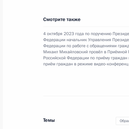
в Приёмной Президента Российско
3 июня 2021 года
Смотрите также
27 октября 2023 года, 18:33
4 октября 2023 года по поручению Презид
Федерации начальник Управления Президе
Федерации по работе с обращениями гражд
О ходе исполнения поручения, дан
Михаил Михайловский провёл в Приёмной 
конференц-связи жительницы Ульян
Российской Федерации по приёму граждан
Президента Российской Федерации
приём граждан в режиме видео-конференц
Российской Федерации по внутрен
Президента Российской Федерации 
2023 года
27 октября 2023 года, 18:31
Темы
Обра
О ходе исполнения поручения, дан