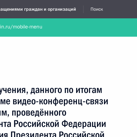
бращениями граждан и организаций
Поиск
lin.ru/mobile-menu
нта
Обратиться в устной форме
Новости
Обзоры обращени
я приёмная
октябрь, 2023
учения, данного по итогам
име видео-конференц-связи
ым, проведённого
нта Российской Федерации
ия Президента Российской