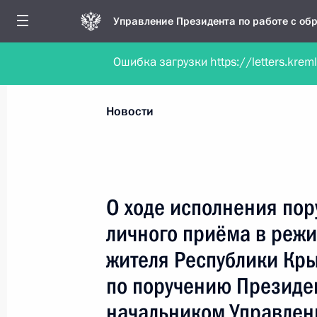
Управление Президента по работе с о
Ошибка загрузки https://letters.krem
Обратиться в форме электронного докуме
Все новости
Личный приём
Мобильна
Новости
Поиск по руководителю, географии и тематике
О ходе исполнения пор
личного приёма в реж
Все руководители, регионы, города и темы
жителя Республики Кр
по поручению Президе
начальником Управлен