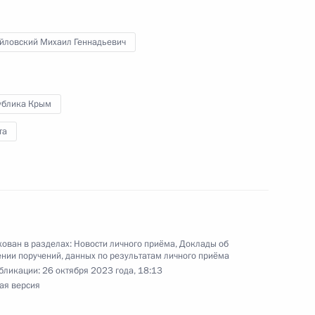
шской Республики, проведённого по поручению
 начальником Управления Президента
м противодействия коррупции в Приёмной
йловский Михаил Геннадьевич
 по приёму граждан в Москве 13 декабря
ублика Крым
та
ного по итогам личного приёма в режиме видео-
блики Татарстан, проведённого по поручению
 начальником Управления пресс-службы
ской Федерации Андреем Цыбулиным
ован в разделах:
Новости личного приёма
,
Доклады об
й Федерации по приёму граждан в Москве
нии поручений, данных по результатам личного приёма
бликации:
26 октября 2023 года, 18:13
ая версия