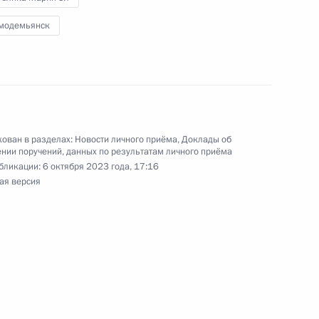
дента Российской Федерации первым
модемьянск
истрации Президента Российской Федерации
й Федерации по приёму граждан в Москве
ован в разделах:
Новости личного приёма
,
Доклады об
нии поручений, данных по результатам личного приёма
ы), данное по итогам личного приёма в режиме
бликации:
6 октября 2023 года, 17:16
ая версия
ы Тамбовской области, проведённого
ской Федерации помощником Президента
рсенко в Приёмной Президента Российской
оскве 13 января 2023 года