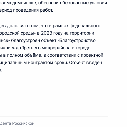
Козьмодемьянске, обеспечив безопасные условия
оскве 5 июня 2023 года
ериод проведения работ.
ев доложил о том, что в рамках федерального
родской среды» в 2023 году на территории
нск» благоустроен объект «Благоустройство
ияние» до Третьего микрорайона в городе
ю Президента Российской Федерации
в полном объёме, в соответствии с проектной
ика Управления Судебного департамента
ниципальным контрактом сроки. Объект введён
провёл в Приёмной Президента Российской
.
оскве личный приём граждан
приёма в режиме видео-конференц-связи
тономного округа – Югры, проведённого
идента Российской