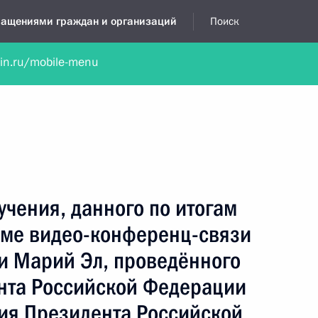
бращениями граждан и организаций
Поиск
lin.ru/mobile-menu
нта
Обратиться в устной форме
Новости
Обзоры обращени
я приёмная
октябрь, 2023
учения, данного по итогам
име видео-конференц-связи
и Марий Эл, проведённого
нта Российской Федерации
ия Президента Российской