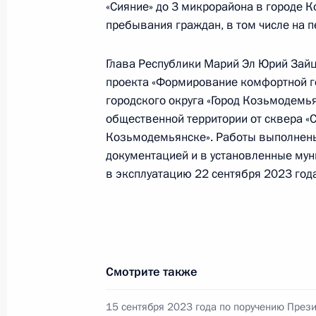
«Сияние» до 3 микрорайона в городе 
Федерации по приёму граждан в М
пребывания граждан, в том числе на п
9 октября 2023 года, 18:18
Глава Республики Марий Эл Юрий Зайц
проекта «Формирование комфортной го
городского округа «Город Козьмодемья
6 октября 2023 года, пятница
общественной территории от сквера «С
6 октября 2023 года по поручени
Козьмодемьянске». Работы выполнены 
исполняющий обязанности начальн
документацией и в установленные му
в городе Москве Егор Игнащенко 
в эксплуатацию 22 сентября 2023 года
Федерации по приёму граждан в М
6 октября 2023 года, 18:03
Смотрите также
Приняты меры по итогам личного 
жительницы Ханты-Мансийского ав
15 сентября 2023 года по поручению През