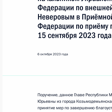
Показа
Федерации по внешней
Неверовым в Приёмной
О ходе исполнения поручения, дан
Федерации по приёму 
конференц-связи жителя Республик
Президента Российской Федерации
15 сентября 2023 года
Российской Федерации по работе 
Михаилом Михайловским в Приёмн
по приёму граждан в Москве 14 ию
6 октября 2023 года
9 октября 2023 года, 18:19
О ходе исполнения поручения, дан
конференц-связи жительницы Кара
Поручение, данное Главе Республики
по поручению Президента Российс
Юрьевны из города Козьмодемьянска 
Президента Российской Федерации
принятие мер по завершению благоуст
и организаций Михаилом Михайлов