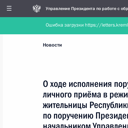
Управление Президента по работе с о
Ошибка загрузки https://letters.krem
Обратиться в форме электронного докуме
Все новости
Личный приём
Мобильна
Новости
Поиск по руководителю, географии и тематике
О ходе исполнения пор
личного приёма в реж
Все руководители, регионы, города и темы
жительницы Республик
по поручению Президе
начальником Управлен