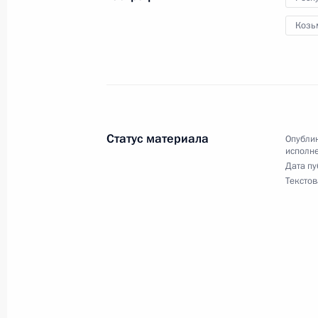
проведённого по поручению Прези
Козь
заместителем Руководителя Админ
в Приёмной Президента Российско
18 июня 2015 года
6 октября 2023 года, 17:55
Статус материала
Опублик
исполне
Исполнено поручение (меры принят
Дата пу
Текстов
видео-конференц-связи жительниц
по поручению Президента Россий
Российской Федерации Андреем Фу
Федерации по приёму граждан в М
6 октября 2023 года, 17:52