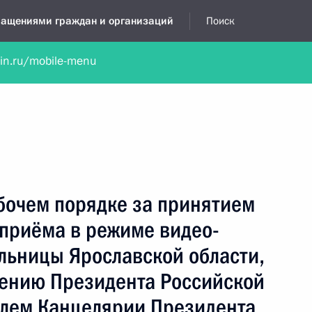
бращениями граждан и организаций
Поиск
lin.ru/mobile-menu
нта
Обратиться в устной форме
Новости
Обзоры обращени
я приёмная
июль, 2023
бочем порядке за принятием
 приёма в режиме видео-
льницы Ярославской области,
чению Президента Российской
лем Канцелярии Президента