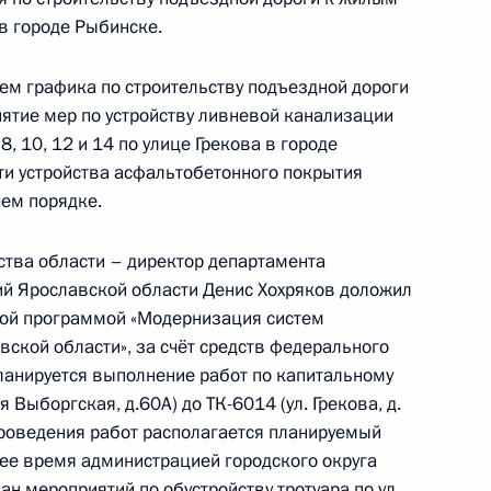
 в городе Рыбинске.
ием графика по строительству подъездной дороги
нятие мер по устройству ливневой канализации
ы), данное по результатам личного приёма
, 10, 12 и 14 по улице Грекова в городе
ителя города Севастополя, проведённого
и устройства асфальтобетонного покрытия
кой Федерации Руководителем Администрации
чем порядке.
 в Приёмной Президента Российской
скве 27 августа 2015 года
тва области – директор департамента
й Ярославской области Денис Хохряков доложил
ьной программой «Модернизация систем
ской области», за счёт средств федерального
планируется выполнение работ по капитальному
ручения, данного по итогам личного приёма
я Выборгская, д.60А) до ТК-6014 (ул. Грекова, д.
ителя Республики Марий Эл, проведённого
е проведения работ располагается планируемый
кой Федерации начальником Управления
щее время администрацией городского округа
 по научно-образовательной политике Инной
ан мероприятий по обустройству тротуара по ул.