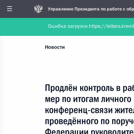
Управление Президента по работе с о
Ошибка загрузки https://letters.krem
Обратиться в форме электронного докуме
Все новости
Личный приём
Мобильна
Новости
Поиск по руководителю, географии и тематике
Продлён контроль в ра
мер по итогам личного
Все руководители, регионы, города и темы
конференц-связи жите
проведённого по пору
Федерации руководите