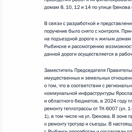
домам 8, 10, 12 и 14 по улице Грекова
4 июля 2023 года, 18:46
В связи с разработкой и представлен
поручение было снято с контроля. При
Исполнено поручение (меры принят
на подъездной дороге к жилым домам 8
в режиме видео-конференц-связи ж
Рыбинске и рассмотрению возможност
по поручению Президента Российс
данной дороги осуществляется в рабо
Президента Российской Федерации
Федерации по приёму граждан в Мо
Заместитель Председателя Правительс
имущественных и земельных отношени
4 июля 2023 года, 18:43
о том, что в соответствии с регионал
коммунальной инфраструктуры Ярослав
и областного бюджетов, в 2024 году 
Продолжен контроль исполнения по
ремонту теплотрассы от ТК-6007 (ул. 1-
в режиме видео-конференц-связи ж
1), в том числе на ул. Грекова. В зон
по поручению Президента Российс
к ремонту тротуар и съезды. В настоя
Президента Российской Федерации
г. Рыбинск проработан и согласован пл