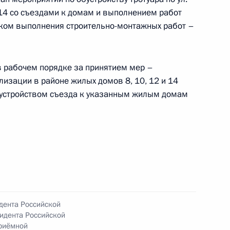
а Российской Федерации по приёму граждан
14 со съездами к домам и выполнением работ
ком выполнения строительно-монтажных работ –
в рабочем порядке за принятием мер –
лизации в районе жилых домов 8, 10, 12 и 14
чения, данного по итогам личного приёма
с устройством съезда к указанным жилым домам
дённого по поручению Президента Российской
 Собяниным в Приёмной Президента
раждан в Москве 28 октября 2022 года
чения, данного по итогам личного приёма
дента Российской
ительницы Республики Хакасия, проведённого
идента Российской
кой Федерации начальником Управления
Приёмной