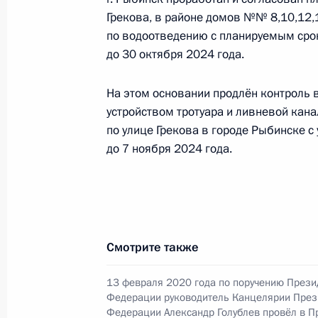
Биленкиной в Приёмной Президент
Грекова, в районе домов №№ 8,10,12,
в Москве 24 марта 2023 года
по водоотведению с планируемым сро
до 30 октября 2024 года.
4 июля 2023 года, 18:41
На этом основании продлён контроль 
устройством тротуара и ливневой кана
Продлён контроль исполнения пору
по улице Грекова в городе Рыбинске 
жительницы города Москвы, прове
до 7 ноября 2024 года.
Федерации Мэром Москвы Сергеем
Российской Федерации по приёму г
4 июля 2023 года, 18:39
Смотрите также
Продлён контроль исполнения пору
13 февраля 2020 года по поручению Прези
в режиме видео-конференц-связи ж
Федерации руководитель Канцелярии През
по поручению Президента Российс
Федерации Александр Голублев провёл в 