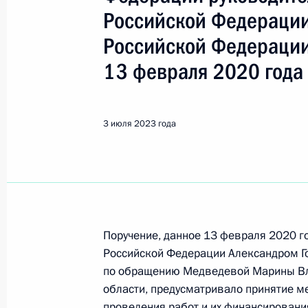
Показа
Российской Федерации
Российской Федерации
Исполнено поручение (меры принят
13 февраля 2020 года
видео-конференц-связи жительницы
по поручению Президента Российс
Президента Российской Федерации 
3 июля 2023 года
совета Российской Федерации Але
Российской Федерации по приёму 
4 июля 2023 года, 18:49
Исполнено поручение (меры принят
Поручение, данное 13 февраля 2020 
видео-конференц-связи жительниц
Российской Федерации Александром Г
по поручению Президента Россий
по обращению Медведевой Марины Вл
Российской Федерации в Приёмной
области, предусматривало принятие м
граждан в Москве 16 октября 2018
проведения работ и их финансировани