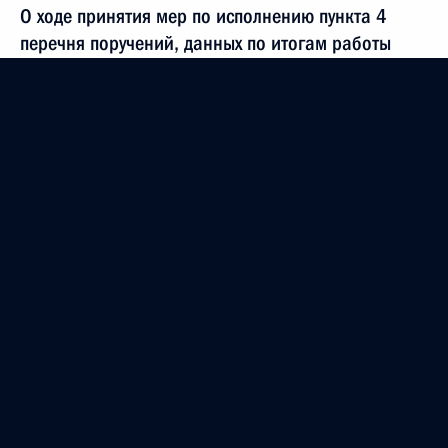
О ходе принятия мер по исполнению пункта 4
перечня поручений, данных по итогам работы
в Приморском крае мобильной приёмной
Президента Российской Федерации
3 июля 2023 года, 18:34
О ходе принятия мер по итогам личного приёма
в режиме видео-конференц-связи жительницы
Ярославской области, проведённого
по поручению Президента Российской Федерации
руководителем Канцелярии Президента
Российской Федерации в Приёмной Президента
Российской Федерации по приёму граждан
в Москве 13 февраля 2020 года
3 июля 2023 года, 18:32