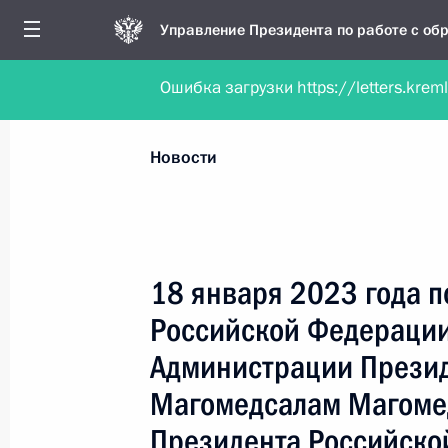
Управление Президента по работе с о
Ошибка загрузки https://letters.krem
Обратиться в форме электронного докуме
Все новости
Личный приём
Мобильна
Новости
Поиск по руководителю, географии и тематике
18 января 2023 года 
Российской Федерации
Все руководители, регионы, города и темы
Администрации Прези
Магомедсалам Магоме
Президента Российско