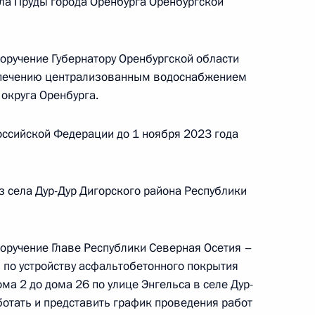
ла Пруды города Оренбурга Оренбургской
ской Федерации Сергеем Кириенко в Приёмной
по приёму граждан в Москве 2 декабря
поручение Губернатору Оренбургской области
еспечению централизованным водоснабжением
округа Оренбурга.
ссийской Федерации до 1 ноября 2023 года
чного приёма в режиме видео-конференц-связи
руга, проведённого по поручению Президента
м Референтуры Президента Российской
з села Дур-Дур Дигорского района Республики
 Российской Федерации по приёму граждан
поручение Главе Республики Северная Осетия –
по устройству асфальтобетонного покрытия
ма 2 до дома 26 по улице Энгельса в селе Дур-
чного приёма в режиме видео-конференц-связи
ботать и представить график проведения работ