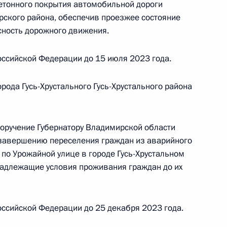
етонного покрытия автомобильной дороги
руга, проведённого по поручению Президента
орского района, обеспечив проезжее состояние
м Референтуры Президента Российской
сность дорожного движения.
 Российской Федерации по приёму граждан
ссийской Федерации до 15 июля 2023 года.
рода Гусь-Хрустального Гусь-Хрустального района
чного приёма в режиме видео-конференц-связи
 проведённого по поручению Президента
поручение Губернатору Владимирской области
естителем Руководителя Администрации
 завершению переселения граждан из аварийного
 Алексеем Громовым в Приёмной Президента
по Урожайной улице в городе Гусь-Хрустальном
раждан в городе Москве 13 марта 2019 года
 надлежащие условия проживания граждан до их
ссийской Федерации до 25 декабря 2023 года.