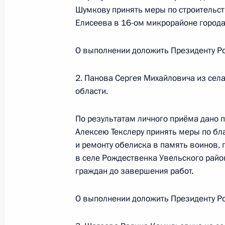
Шумкову принять меры по строительст
19 ноября 2015 года
Елисеева в 16-ом микрорайоне города
19 января 2023 года, 20:07
О выполнении доложить Президенту Ро
О ходе исполнения поручения, дан
2. Панова Сергея Михайловича из сел
конференц-связи жительницы Респ
области.
Президента Российской Федераци
Федерации Игорем Левитиным в П
По результатам личного приёма дано 
по приёму граждан в Москве 19 фе
Алексею Текслеру принять меры по бл
и ремонту обелиска в память воинов,
19 января 2023 года, 20:07
в селе Рождественка Увельского райо
граждан до завершения работ.
О ходе исполнения поручения, дан
О выполнении доложить Президенту Ро
конференц-связи жителя Республик
Президента Российской Федерации