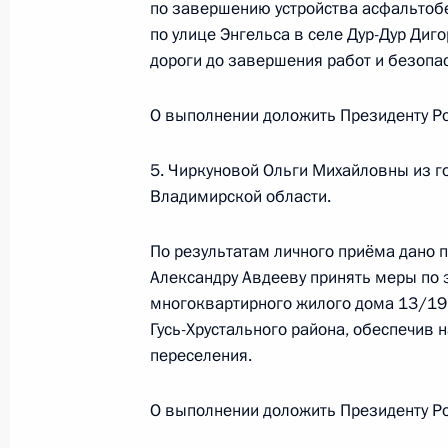
по завершению устройства асфальтоб
жителя Чукотского автономного ок
по улице Энгельса в селе Дур-Дур Диг
Российской Федерации начальнико
дороги до завершения работ и безопа
Федерации в Приёмной Президента
в Москве 6 марта 2018 года
О выполнении доложить Президенту Ро
19 января 2023 года, 19:51
5. Чиркуновой Ольги Михайловны из го
Владимирской области.
О ходе принятия мер по итогам ли
жительницы Магаданской области,
По результатам личного приёма дано 
Российской Федерации первым зам
Александру Авдееву принять меры по
Президента Российской Федерации
многоквартирного жилого дома 13/19 
Российской Федерации по приёму г
Гусь-Хрустального района, обеспечив
переселения.
19 января 2023 года, 19:50
О выполнении доложить Президенту Ро