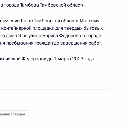
ного по итогам личного приёма в режиме видео-
з города Тамбова Тамбовской области.
нинградской области, проведённого
кой Федерации начальником Управления
поручение Главе Тамбовской области Максиму
 по социально-экономическому сотрудничеству
у контейнерной площадки для твёрдых бытовых
ружества Независимых Государств, Республикой
го дома 9 по улице Бориса Фёдорова в городе
тия в Приёмной Президента Российской
ия пребывания граждан до завершения работ.
оскве 10 апреля 2018 года
ссийской Федерации до 1 марта 2023 года.
ю Президента Российской Федерации
страции Президента Российской Федерации
в Приёмной Президента Российской Федерации
щения граждан
й приём граждан в режиме видео-конференц-