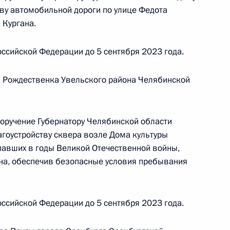
ву автомобильной дороги по улице Федота
 Кургана.
ссийской Федерации до 5 сентября 2023 года.
ного по итогам личного приёма в режиме видео-
а Рождественка Увельского района Челябинской
ублики Крым, проведённого по поручению
и помощником Президента Российской
риёмной Президента Российской Федерации
поручение Губернатору Челябинской области
враля 2019 года
агоустройству сквера возле Дома культуры
 павших в годы Великой Отечественной войны,
на, обеспечив безопасные условия пребывания
ного по итогам личного приёма в режиме видео-
ссийской Федерации до 5 сентября 2023 года.
и Крым, проведённого по поручению
 первым заместителем Руководителя