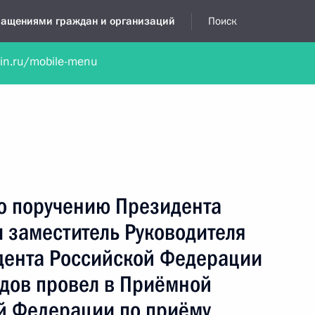
бращениями граждан и организаций
Поиск
lin.ru/mobile-menu
нта
Обратиться в устной форме
Новости
Обзоры обращени
я приёмная
январь, 2023
по поручению Президента
 заместитель Руководителя
дента Российской Федерации
дов провел в Приёмной
й Федерации по приёму