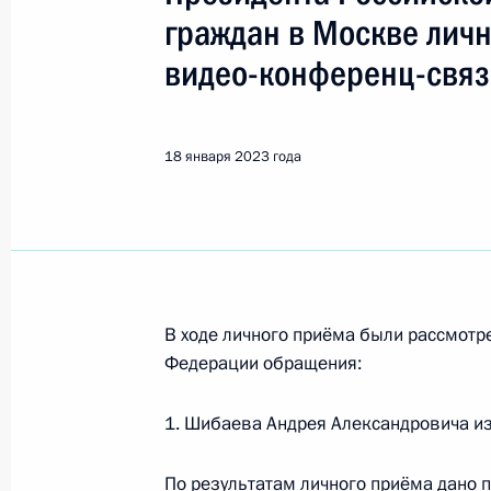
Показа
граждан в Москве лич
видео-конференц-свя
О ходе исполнения поручения, дан
конференц-связи жителя Воронежск
Президента Российской Федерации
18 января 2023 года
Российской Федерации по работе 
Михаилом Михайловским в Приёмн
по приёму граждан в Москве 28 се
19 января 2023 года, 20:08
В ходе личного приёма были рассмот
Федерации обращения:
О ходе принятия мер по итогам ли
жителя Забайкальского края, пров
1. Шибаева Андрея Александровича из
Федерации начальником Управлен
по применению информационных те
По результатам личного приёма дано 
в Приёмной Президента Российско