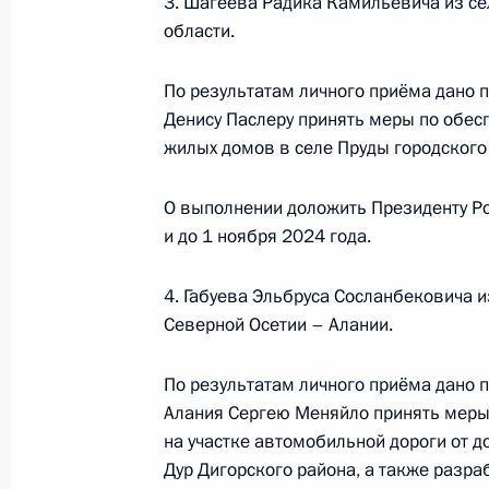
3. Шагеева Радика Камильевича из се
Администрации Президента Россий
области.
Президента Российской Федерации 
2020 года
По результатам личного приёма дано 
19 января 2023 года, 20:07
Денису Паслеру принять меры по об
жилых домов в селе Пруды городского 
О выполнении доложить Президенту Ро
О ходе принятия мер по итогам ли
и до 1 ноября 2024 года.
жителя Чукотского автономного ок
Российской Федерации начальнико
4. Габуева Эльбруса Сосланбековича и
Федерации в Приёмной Президента
Северной Осетии – Алании.
в Москве 6 марта 2018 года
19 января 2023 года, 20:06
По результатам личного приёма дано 
Алания Сергею Меняйло принять меры 
на участке автомобильной дороги от до
О ходе принятия мер по итогам ли
Дур Дигорского района, а также разра