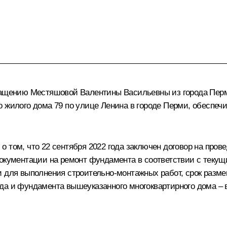
бращению Местяшовой Валентины Васильевны из города Перм
о жилого дома 79 по улице Ленина в городе Перми, обеспе
 том, что 22 сентября 2022 года заключен договор на пров
документации на ремонт фундамента в соответствии с текущ
и для выполнения строительно-монтажных работ, срок разме
а и фундамента вышеуказанного многоквартирного дома – в