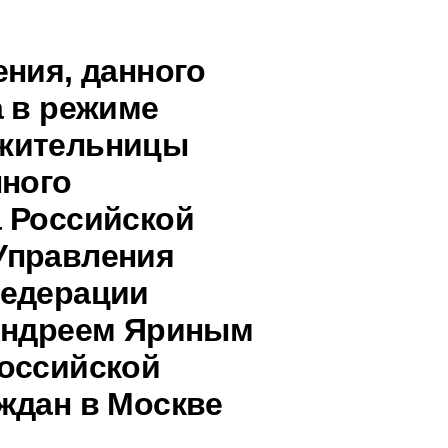
ения, данного
а в режиме
 жительницы
нного
 Российской
Управления
Федерации
 Андреем Яриным
оссийской
ждан в Москве