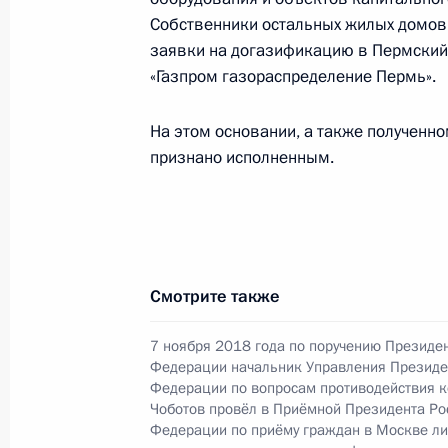
Президента Российской Федерации
Собственники остальных жилых домов
Российской Федерации по общест
заявки на догазификацию в Пермский
Смирновым в Приёмной Президента
«Газпром газораспределение Пермь».
в Москве 11 ноября 2015 года
На этом основании, а также полученн
27 сентября 2022 года, 18:39
признано исполненным.
О ходе исполнения поручения, дан
конференц-связи жительницы Ниже
Президента Российской Федерации
Смотрите также
Президента Российской Федераци
Президента Российской Федерации
7 ноября 2018 года по поручению Президе
2021 года
Федерации начальник Управления Президе
Федерации по вопросам противодействия к
27 сентября 2022 года, 18:38
Чоботов провёл в Приёмной Президента Ро
Федерации по приёму граждан в Москве л