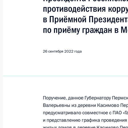
Показа
противодействия корр
в Приёмной Президент
Продлён контроль исполнения пору
по приёму граждан в М
в режиме видео-конференц-связи ж
по поручению Президента Российс
Администрации Президента Росси
26 сентября 2022 года
Магомедовым в Приёмной Президен
в Москве 5 февраля 2015 года
27 сентября 2022 года, 18:40
Продлён контроль в рабочем поряд
Поручение, данное Губернатору Пермс
в режиме видео-конференц-связи ж
Валерьевны из деревни Касимово Пер
по поручению Президента Российс
предусматривало совместное с ПАО «Г
Президента Российской Федерации
и представлению графика проведения 
Татьяной Локаткиной в Приёмной 
жилых домов в деревне Касимово Пер