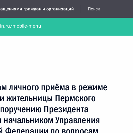
бращениями граждан и организаций
Поиск
lin.ru/mobile-menu
нта
Обратиться в устной форме
Новости
Обзоры обращени
я приёмная
сентябрь, 2022
ам личного приёма в режиме
и жительницы Пермского
 поручению Президента
 начальником Управления
й Федерации по вопросам