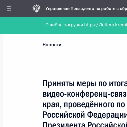
Управление Президента по работе с о
Ошибка загрузки https://letters.krem
Обратиться в форме электронного докуме
Все новости
Личный приём
Мобильна
Новости
Поиск по руководителю, географии и тематике
Приняты меры по итог
видео-конференц-связ
Все руководители, регионы, города и темы
края, проведённого по
Российской Федерации
Президента Российско