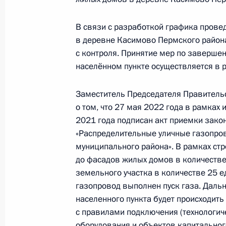
граждан в Москве 19 февраля 202
В связи с разработкой графика прове
27 сентября 2022 года, 18:40
в деревне Касимово Пермского района
с контроля. Принятие мер по заверш
населённом пункте осуществляется в 
О ходе принятия мер по итогам ли
жительницы Сахалинской области, 
Заместитель Председателя Правитель
Российской Федерации начальнико
о том, что 27 мая 2022 года в рамках
Федерации по приграничному сотр
2021 года подписан акт приемки зако
Президента Российской Федерации 
«Распределительные уличные газопро
2020 года
муниципального района». В рамках ст
до фасадов жилых домов в количеств
27 сентября 2022 года, 18:39
земельного участка в количестве 25 
газопровод выполнен пуск газа. Даль
населенного пункта будет происходить
О ходе исполнения поручения, дан
с правилами подключения (технологич
конференц-связи жительницы Перм
оборудования и объектов капитальног