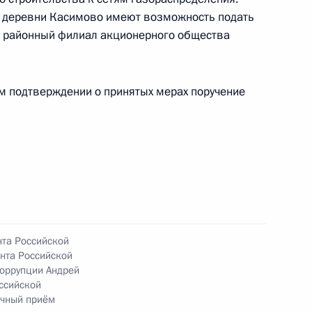
 начальником Управления Президента
 деревни Касимово имеют возможность подать
венным связям и коммуникациям Александром
 районный филиал акционерного общества
 Российской Федерации по приёму граждан
ом подтверждении о принятых мерах поручение
ного по итогам личного приёма в режиме видео-
городской области, проведённого по поручению
 заместителем Руководителя Администрации
и Владимиром Островенко в Приёмной
 по приёму граждан в Москве 25 ноября
нта Российской
нта Российской
оррупции Андрей
ссийской
ичный приём