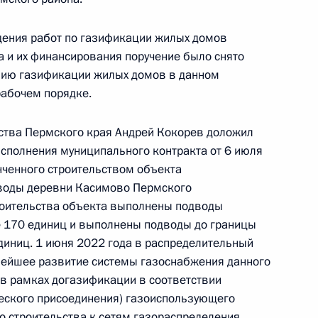
0 года
дения работ по газификации жилых домов
 и их финансирования поручение было снято
ению газификации жилых домов в данном
рабочем порядке.
чного приёма в режиме видео-конференц-связи
проведённого по поручению Президента
ства Пермского края Андрей Кокорев доложил
м Управления Президента Российской
 исполнения муниципального контракта от 6 июля
удничеству Алексеем Филатовым в Приёмной
нченного строительством объекта
по приёму граждан в Москве 31 января
воды деревни Касимово Пермского
роительства объекта выполнены подводы
е 170 единиц и выполнены подводы до границы
единиц. 1 июня 2022 года в распределительный
нейшее развитие системы газоснабжения данного
 в рамках догазификации в соответствии
ного по итогам личного приёма в режиме видео-
еского присоединения) газоиспользующего
ского края, проведённого по поручению
о строительства к сетям газораспределения.