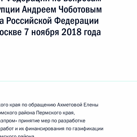
ть следующие материалы
упции Андреем Чоботовым
а Российской Федерации
чения, данного по итогам личного приёма
оскве 7 ноября 2018 года
ителя Республики Дагестан, проведённого
кой Федерации заместителем Руководителя
йской Федерации Магомедсаламом
та Российской Федерации по приёму граждан
ке за принятием мер по итогам личного приёма
кого края по обращению Ахметовой Елены
ительницы Тверской области, проведённого
мского района Пермского края,
кой Федерации начальником Управления
азпром» принятие мер по разработке
 по обеспечению конституционных прав граждан
работ и их финансирования по газификации
Президента Российской Федерации по приёму
мского района.