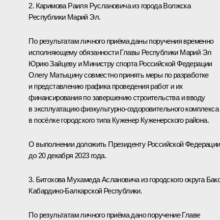
2. Каримова Раиля Руслановича из города Волжска
Республики Марий Эл.
По результатам личного приёма даны поручения временно
исполняющему обязанности Главы Республики Марий Эл
Юрию Зайцеву и Министру спорта Российской Федерации
Олегу Матыцину совместно принять меры по разработке
и представлению графика проведения работ и их
финансирования по завершению строительства и вводу
в эксплуатацию физкультурно-оздоровительного комплекса
в посёлке городского типа Куженер Куженерского района.
О выполнении доложить Президенту Российской Федераци
до 20 декабря 2023 года.
3. Битохова Мухамеда Аслановича из городского округа Бак
Кабардино-Балкарской Республики.
По результатам личного приёма дано поручение Главе