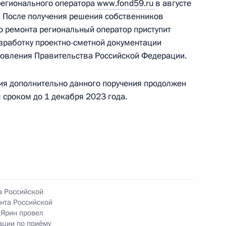
регионального оператора
www.fond59.ru
в августе
ы Ямало-Ненецкого автономного округа,
. После получения решения собственников
дента Российской Федерации заместителем
 ремонта региональный оператор приступит
зидента Российской Федерации Магомедсаламом
азработку проектно-сметной документации
та Российской Федерации по приему граждан
новления Правительства Российской Федерации.
ия дополнительно данного поручения продолжен
 сроком до 1 декабря 2023 года.
Президента Российской Федерации начальник
о Банка Российской Федерации по Центральному
нова провела в Приёмной Президента
граждан в Москве личный приём граждан
а Российской
нта Российской
 Ярин провел
ации по приёму