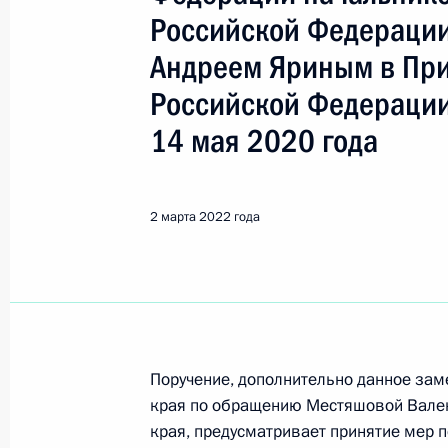
Показа
Российской Федерации
Андреем Яриным в Пр
О ходе исполнения пункта 5 перечн
Российской Федерации
в Краснодарском крае мобильной 
14 мая 2020 года
4 марта 2022 года, 18:05
2 марта 2022 года
О ходе исполнения пункта 2 перечн
в Астраханской области мобильно
4 марта 2022 года, 18:03
Поручение, дополнительно данное зам
3 марта 2022 года, четверг
края по обращению Местяшовой Вале
3 марта 2022 года по поручению 
края, предусматривает принятие мер 