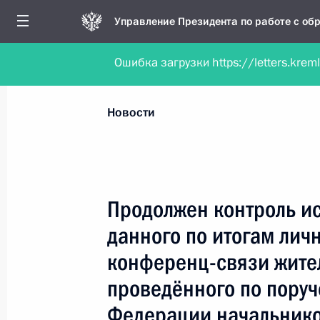
Управление Президента по работе с о
Ошибка загрузки https://letters.krem
Обратиться в форме электронного докуме
Все новости
Личный приём
Мобильна
Новости
Поиск по руководителю, географии и тематике
Продолжен контроль и
данного по итогам лич
Все руководители, регионы, города и темы
конференц-связи жите
проведённого по пору
Федерации начальнико