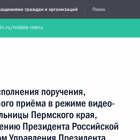
бращениями граждан и организаций
Поиск
lin.ru/mobile-menu
нта
Обратиться в устной форме
Новости
Обзоры обращени
я приёмная
март, 2022
сполнения поручения,
ного приёма в режиме видео-
льницы Пермского края,
чению Президента Российской
м Управления Президента