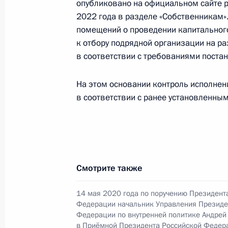
опубликовано на официальном сайте 
видео-конференц-связи жительниц
2022 года в разделе «Собственникам»
проведённого по поручению Прези
помещений о проведении капитального
Руководителя Администрации Пре
к отбору подрядной организации на р
Магомедовым в Приёмной Президен
в соответствии с требованиями поста
в Москве 11 ноября 2021 года
На этом основании контроль исполнен
3 марта 2022 года, 18:31
в соответствии с ранее установленным
3 марта 2022 года по поручению 
Главного управления Центральног
федеральному округу Надежда Ива
Смотрите также
Российской Федерации по приёму 
3 марта 2022 года, 18:31
14 мая 2020 года по поручению Президент
Федерации начальник Управления Президе
Федерации по внутренней политике Андрей
в Приёмной Президента Российской Федер