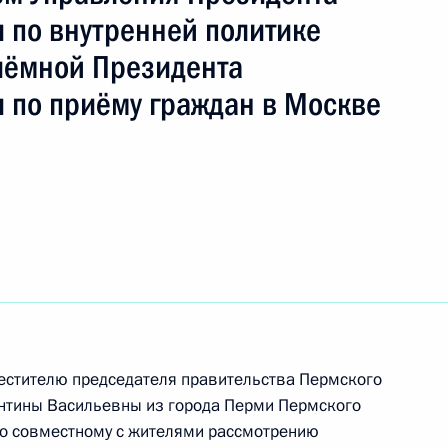
ть следующие материалы
 по внутренней политике
иёмной Президента
я поручений, данных по итогам работы
 по приёму граждан в Москве
приёмной Президента Российской Федерации
я поручений, данных по итогам работы
й приёмной Президента Российской Федерации
естителю председателя правительства Пермского
нтины Васильевны из города Перми Пермского
Президента Российской Федерации начальник
по совместному с жителями рассмотрению