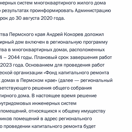
та Российской Федерации Владимир Симоненко
нерных систем многоквартирного жилого дома
ссийской Федерации по приёму граждан
 о результатах проинформировать Администрацию
 режиме видео-конференц-связи
ок до 30 августа 2020 года.
ства Пермского края Андрей Кокорев доложил
тирный дом включен в региональную программу
тва в многоквартирных домах, расположенных
чения, данного по итогам личного приёма
14 – 2044 годы. Плановый срок завершения работ
ительницы Костромской области, проведённого
 2023 года. Основанием для проведения работ
кой Федерации начальником Управления
еской организации «Фонд капитального ремонта
 по общественным проектам Сергеем
 домах в Пермском крае» (далее — региональный
 Российской Федерации по приёму граждан
тветствующего решения общего собрания
ирного дома. В настоящее время решение
внутридомовых инженерных систем
 помещений, относящихся к общему имуществу
ников помещений в адрес регионального
 о проведении капитального ремонта будет
ы), данное по итогам личного приёма в режиме