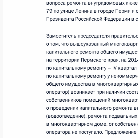
Экспертного управления Президен
вопроса ремонта внутридомовых инже
провёл в Приёмной Президента Ро
79 по улице Ленина в городе Перми и
в Москве личный приём граждан в
Президента Российской Федерации в ср
3 марта 2022 года, 18:33
Заместитель председателя правитель
о том, что вышеуказанный многоквар
капитального ремонта общего имущес
Продлён контроль исполнения пору
на территории Пермского края, на 20
в режиме видео-конференц-связи ж
по капитальному ремонту – IV квартал
по поручению Президента Российс
по капитальному ремонту у некоммерч
Президента Российской Федерации
общего имущества в многоквартирных
Новиковым в Приёмной Президента
оператор) возникает при наличии соо
в Москве 16 июня 2020 года
собственников помещений многокварт
о проведении капитального ремонта 
3 марта 2022 года, 18:31
(водоотведение), ремонта подвальных
в многоквартирном доме, от собствен
оператора не поступало. Предложение
Исполнено поручение (меры принят