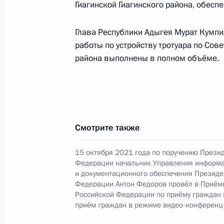
Гиагинской Гиагинского района, обесп
граждан в Москве личный приём г
11 февраля 2022 года, 17:21
Глава Республики Адыгея Мурат Кумпи
работы по устройству тротуара по Сове
района выполнены в полном объёме.
11 февраля 2022 года по поручен
исполняющий обязанности начальн
по Центральному федеральному окр
Александр Ушмодин провел в Приё
по приёму граждан в Москве личн
Смотрите также
11 февраля 2022 года, 17:18
15 октября 2021 года по поручению Прези
Федерации начальник Управления информ
и документационного обеспечения Президе
Федерации Антон Федоров провёл в Приём
Исполнено поручение (меры принят
Российской Федерации по приёму граждан
видео-конференц-связи жительницы
приём граждан в режиме видео-конференц
по поручению Президента Российс