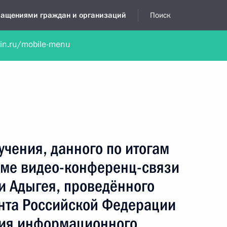
бращениями граждан и организаций
Поиск
lin.ru/mobile-menu
нта
Обратиться в устной форме
Новости
Обзоры обращени
я приёмная
февраль, 2022
учения, данного по итогам
име видео-конференц-связи
и Адыгея, проведённого
нта Российской Федерации
ния информационного