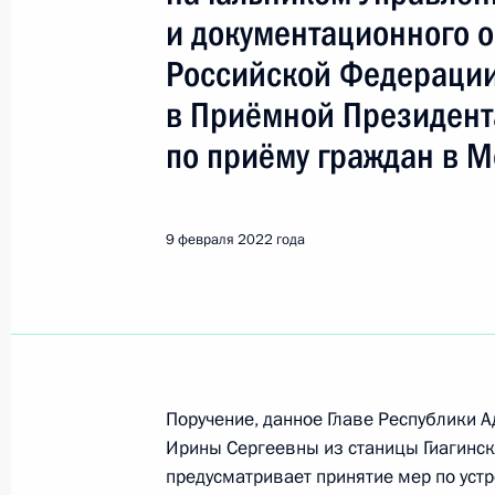
Показа
и документационного 
Российской Федераци
О ходе исполнения поручения, дан
в Приёмной Президент
конференц-связи жительницы Тверс
Президента Российской Федерации
по приёму граждан в М
Российской Федерации в Приёмной
граждан в Москве 16 января 2014
9 февраля 2022 года
14 февраля 2022 года, 17:23
11 февраля 2022 года, пятница
11 февраля 2022 года по поручен
начальник Управления Президента
Поручение, данное Главе Республики 
Ирины Сергеевны из станицы Гиагинск
информационно-коммуникационных 
предусматривает принятие мер по устр
Матвеева провела в Приёмной Пре