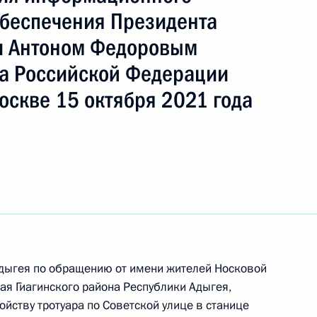
ть следующие материалы
обеспечения Президента
и Антоном Федоровым
ного по итогам личного приёма в режиме видео-
а Российской Федерации
кой области, проведённого по поручению
 руководителем Канцелярии Президента
оскве 15 октября 2021 года
 Президента Российской Федерации по приёму
 года
ию Президента Российской Федерации
 Российской Федерации по развитию
Адыгея по обращению от имени жителей Носковой
ая Гиагинского района Республики Адыгея,
технологий и инфраструктуры связи Татьяна
ойству тротуара по Советской улице в станице
зидента Российской Федерации по приёму