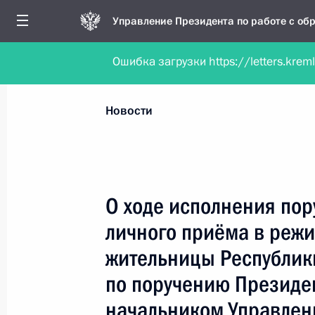
Управление Президента по работе с о
Ошибка загрузки https://letters.krem
Обратиться в форме электронного докуме
Все новости
Личный приём
Мобильна
Новости
Поиск по руководителю, географии и тематике
О ходе исполнения пор
личного приёма в реж
Все руководители, регионы, города и темы
жительницы Республик
по поручению Президе
начальником Управле