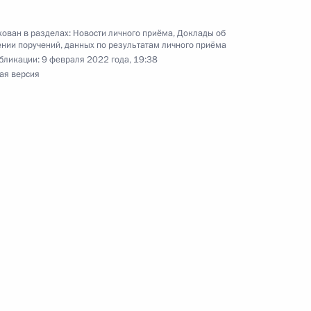
и мобильной приёмной Президента Российской
ован в разделах:
Новости личного приёма
,
Доклады об
нии поручений, данных по результатам личного приёма
бликации:
9 февраля 2022 года, 19:38
ая версия
ию Президента Российской Федерации
 Российской Федерации по работе
аций Михаил Михайловский провёл в Приёмной
 по приёму граждан в Москве личный приём
ц-связи