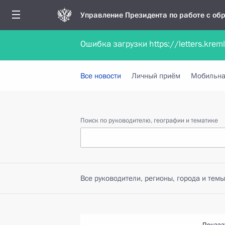
Управление Президента по работе с о
Ошибка загрузки https://letters.krem
Обратиться в форме электронного докуме
Все новости
Личный приём
Мобильна
Поиск по руководителю, географии и тематике
Все руководители, регионы, города и темы