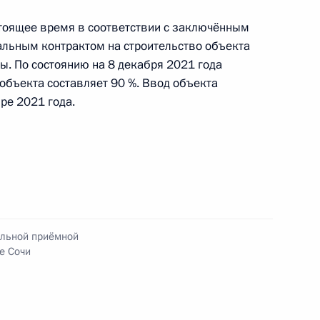
раждан
астоящее время в соответствии с заключённым
альным контрактом на строительство объекта
ы. По состоянию на 8 декабря 2021 года
объекта составляет 90 %. Ввод объекта
ы), данное по итогам личного приёма в режиме
ре 2021 года.
 Республики Хакасия, проведённого
ской Федерации помощником Президента
ком Государственно-правового управления
 Ларисой Брычевой в Приёмной Президента
раждан в Москве 6 апреля 2021 года
ильной приёмной
е Сочи
ы), данное по итогам личного приёма в режиме
ы Орловской области, проведённого