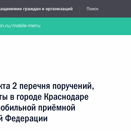
бращениями граждан и организаций
Поиск
lin.ru/mobile-menu
нта
Обратиться в устной форме
Новости
Обзоры обращени
я приёмная
декабрь, 2021
кта 2 перечня поручений,
ты в городе Краснодаре
мобильной приёмной
й Федерации