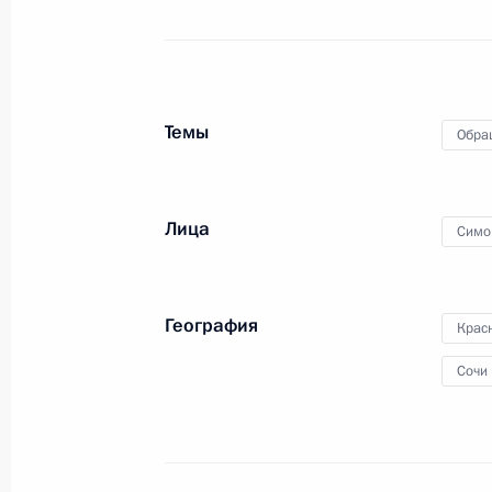
по поручению Президента Российс
Президента Российской Федерации
с зарубежными странами Игорем М
Федерации по приёму граждан в Мо
Темы
21 декабря 2021 года, 21:50
Обра
Лица
Исполнены поручения (сняты с кон
Симо
в режиме видео-конференц-связи 
по поручению Президента Россий
Российской Федерации – начальни
География
Крас
Федерации Дмитрием Калимулиным
Сочи
Федерации по приёму граждан в Мо
21 декабря 2021 года, 21:50