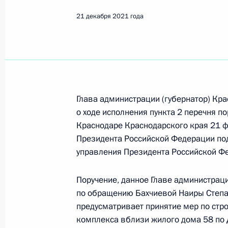
Показа
21 декабря 2021 года
О ходе принятия мер по итогам ли
жителя Ульяновской области, пров
Федерации начальником Управлен
по вопросам противодействия кор
Федерации по приёму граждан в М
Глава администрации (губернатор) Кр
о ходе исполнения пункта 2 перечня по
22 декабря 2021 года, 19:52
Краснодаре Краснодарского края 21 
Президента Российской Федерации по
управления Президента Российской Ф
21 декабря 2021 года, вторник
21 декабря 2021 года по поручен
Поручение, данное Главе администраци
начальник Центрального межрегио
по обращению Бахчиевой Наиры Степан
предусматривает принятие мер по стро
автодорожного надзора Федерально
комплекса вблизи жилого дома 58 по Д
Павел Павлов провел в Приёмной 