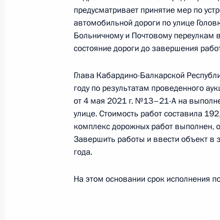
предусматривает принятие мер по устр
10 декабря 2021 года, 19:05
автомобильной дороги по улице Голов
Больничному и Почтовому переулкам в
состояние дороги до завершения рабо
О ходе исполнения поручения, дан
конференц-связи жительницы Респу
Глава Кабардино-Балкарской Республи
Президента Российской Федерации
году по результатам проведенного ау
Российской Федерации по обеспеч
от 4 мая 2021 г. №13–21-А на выполн
Локаткиной в Приёмной Президент
улице. Стоимость работ составила 192
в Москве 19 февраля 2020 года
комплекс дорожных работ выполнен, о
Завершить работы и ввести объект в 
10 декабря 2021 года, 19:04
года.
На этом основании срок исполнения п
9 декабря 2021 года, четверг
9 декабря 2021 года по поручени