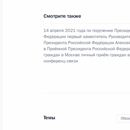
заместитель Руководителя Админи
Алексей Громов провёл в Приёмно
Смотрите также
граждан в Москве личный приём г
9 декабря 2021 года, 21:28
14 апреля 2021 года по поручению Презид
Федерации первый заместитель Руководит
Президента Российской Федерации Алексе
в Приёмной Президента Российской Федер
9 декабря 2021 года по поручени
граждан в Москве личный приём граждан в
конференц-связи
руководитель Управления Федераль
Марина Третьякова провела в При
по приёму граждан в Москве личн
9 декабря 2021 года, 21:27
Исполнено поручение (меры принят
Темы
Обра
видео-конференц-связи жителя Рес
Президента Российской Федерации