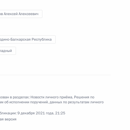
и Владимиром Островенко в Приёмной
ов Алексей Алексеевич
 по приёму граждан в Москве 24 июня
рдино-Балкарская Республика
ладный
ы), данное по итогам личного приёма в режиме
 Ростовской области, проведённого
ской Федерации помощником Президента
ком Контрольного управления Президента
Шальковым в Приёмной Президента Российской
ован в разделах:
Новости личного приёма
,
Решения по
оскве 25 марта 2021 года
м об исполнении поручений, данных по результатам личного
бликации:
9 декабря 2021 года, 21:25
ая версия