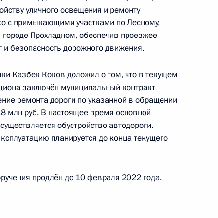
ойству уличного освещения и ремонту
ко с примыкающими участками по Лесному,
 городе Прохладном, обеспечив проезжее
т и безопасность дорожного движения.
ного по итогам личного приёма в режиме видео-
блики Алтай, проведённого по поручению
ки Казбек Коков доложил о том, что в текущем
 начальником Управления Президента
кциона заключён муниципальный контракт
ению конституционных прав граждан Татьяной
ение ремонта дороги по указанной в обращении
а Российской Федерации по приёму граждан
,8 млн руб. В настоящее время основной
существляется обустройство автодороги.
эксплуатацию планируется до конца текущего
оручения продлён до 10 февраля 2022 года.
ю Президента Российской Федерации первый