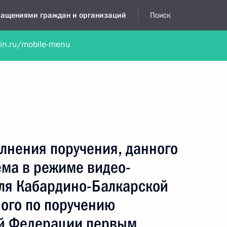
бращениями граждан и организаций
Поиск
lin.ru/mobile-menu
нта
Обратиться в устной форме
Новости
Обзоры обращени
я приёмная
декабрь, 2021
лнения поручения, данного
ёма в режиме видео-
ля Кабардино-Балкарской
ого по поручению
ой Федерации первым