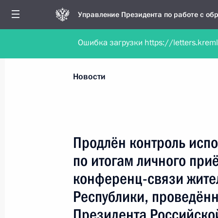
Управление Президента по работе с о
Ошибка загрузки https://letters.krem
Обратиться в форме электронного докуме
Все новости
Личный приём
Мобильна
Новости
Поиск по руководителю, географии и тематике
Продлён контроль испо
по итогам личного при
Все руководители, регионы, города и темы
конференц-связи жите
Республики, проведённ
Президента Российск