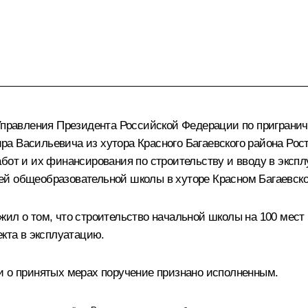
 Управления Президента Российской Федерации по приграни
а Васильевича из хутора Красного Багаевского района Рос
абот и их финансирования по строительству и вводу в эксп
й общеобразовательной школы в хуторе Красном Багаевско
ил о том, что строительство начальной школы на 100 мест 
екта в эксплуатацию.
и о принятых мерах поручение признано исполненным.