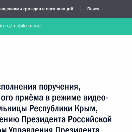
бращениями граждан и организаций
Поиск
lin.ru/mobile-menu
нта
Обратиться в устной форме
Новости
Обзоры обращени
я приёмная
ноябрь, 2021
сполнения поручения,
ного приёма в режиме видео-
льницы Республики Крым,
чению Президента Российской
м Управления Президента