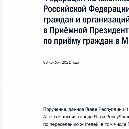
Показа
Российской Федерации
граждан и организаци
О ходе исполнения поручения, дан
в Приёмной Президент
конференц–связи жителя Псковской
Президента Российской Федерации
по приёму граждан в М
Российской Федерации по работе 
Михаилом Михайловским в Приёмн
по приёму граждан в Москве 30 ию
30 ноября 2021 года
1 декабря 2021 года, 18:14
О ходе исполнения поручения, дан
конференц-связи жительницы Чува
Поручение, данное Главе Республики
Президента Российской Федераци
Алексеевны из города Ялты Республик
Федерации Андреем Фурсенко в Пр
по переселению жителей, в том числе
по приёму граждан в Москве 23 ма