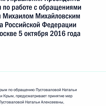
ть следующие материалы
 по работе с обращениями
й Михаилом Михайловским
ного по итогам личного приёма в режиме видео–
а Российской Федерации
 области, проведённого по поручению
 начальником Управления Президента
оскве 5 октября 2016 года
с обращениями граждан и организаций
ой Президента Российской Федерации
ня 2020 года
ного по итогам личного приёма в режиме видео-
шской Республики, проведённого по поручению
 Крым по обращению Пустоваловой Натальи
и помощником Президента Российской
и Крым, предусматривает принятие мер
иёмной Президента Российской Федерации
 Пустоваловой Натальи Алексеевны,
рта 2021 года