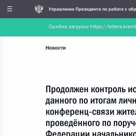
Управление Президента по работе с о
Ошибка загрузки https://letters.krem
Обратиться в форме электронного докуме
Все новости
Личный приём
Мобильна
Новости
Поиск по руководителю, географии и тематике
Продолжен контроль и
данного по итогам лич
Все руководители, регионы, города и темы
конференц-связи жите
проведённого по пору
Федерации начальнико