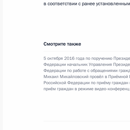
в соответствии с ранее установленным
Федерации Игорем Левитиным в П
по приёму граждан в Москве 19 фе
1 декабря 2021 года, 18:13
Смотрите также
О ходе принятия мер по итогам ли
жительницы Сахалинской области, 
5 октября 2016 года по поручению Презид
Российской Федерации советником
Федерации начальник Управления Президе
Федерации по работе с обращениями гражд
Владимиром Толстым в Приёмной П
Михаил Михайловский провёл в Приёмной 
граждан в Москве 19 декабря 2018
Российской Федерации по приёму граждан
приём граждан в режиме видео-конференц
1 декабря 2021 года, 18:12
О ходе принятия мер по итогам ли
жителя Кировской области, провед