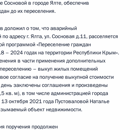
е Сосновой в городе Ялте, обеспечив
ан до их переселения.
в доложил о том, что аварийный
 адресу г. Ялта, ул. Сосновая д.11, расселяется
ного по итогам личного приёма в режиме видео-
ной программой «Переселение граждан
блики Ингушетия, проведённого по поручению
8 – 2024 годах на территории Республики Крым».
 начальником Управления Президента
енения в части применения дополнительных
рственным наградам Владимиром Осиповым
 переселению – выкуп жилых помещений
й Федерации по приёму граждан в Москве
вое согласие на получение выкупной стоимости
 день заключены соглашения и произведены
5 кв. м), в том числе администрацией города
т 13 октября 2021 года Пустоваловой Наталье
 изымаемый объект недвижимости.
ного по итогам личного приёма в режиме видео-
ия поручения продолжен
ублики Крым, проведённого по поручению
и помощником Президента Российской