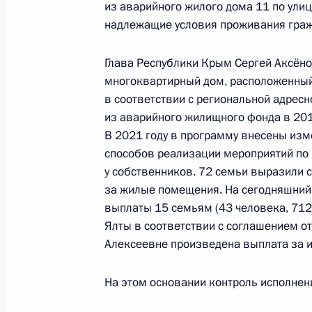
из аварийного жилого дома 11 по улиц
1 декабря 2021 года, 18:13
надлежащие условия проживания гражд
Глава Республики Крым Сергей Аксёно
многоквартирный дом, расположенный по
О ходе исполнения поручения, дан
в соответствии с региональной адрес
конференц-связи жительницы Респу
из аварийного жилищного фонда в 201
Президента Российской Федерации
В 2021 году в программу внесены изм
Российской Федерации по госуда
способов реализации мероприятий по
в Приёмной Президента Российско
у собственников. 72 семьи выразили с
4 июня 2021 года
за жилые помещения. На сегодняшний
1 декабря 2021 года, 18:13
выплаты 15 семьям (43 человека, 712,
Ялты в соответствии с соглашением о
Алексеевне произведена выплата за
О ходе исполнения поручения, дан
На этом основании контроль исполнен
конференц-связи жительницы Респ
Президента Российской Федераци