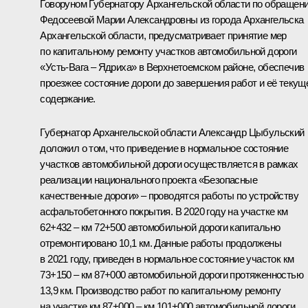
Говоруном Губернатору Архангельской области по обращен
Федосеевой Марии Александровны из города Архангельска
Архангельской области, предусматривает принятие мер
по капитальному ремонту участков автомобильной дороги
«Усть-Вага – Ядриха» в Верхнетоемском районе, обеспечив
проезжее состояние дороги до завершения работ и её текущ
содержание.
Губернатор Архангельской области Александр Цыбульский
доложил о том, что приведение в нормальное состояние
участков автомобильной дороги осуществляется в рамках
реализации национального проекта «Безопасные
качественные дороги» – проводятся работы по устройству
асфальтобетонного покрытия. В 2020 году на участке км
62+432 – км 72+500 автомобильной дороги капитально
отремонтировано 10,1 км. Данные работы продолжены
в 2021 году, приведен в нормальное состояние участок км
73+150 – км 87+000 автомобильной дороги протяженностью
13,9 км. Производство работ по капитальному ремонту
на участке км 87+000 – км 101+000 автомобильной дороги