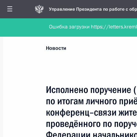
Управление Президента по работе с о
Ошибка загрузки https://letters.krem
Обратиться в форме электронного докуме
Все новости
Личный приём
Мобильна
Новости
Поиск по руководителю, географии и тематике
Исполнено поручение (
по итогам личного при
Все руководители, регионы, города и темы
конференц–связи жите
проведённого по пору
Федерации начальнико