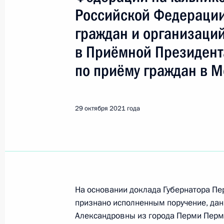
Показа
Российской Федерации
граждан и организаци
О ходе исполнения поручения, дан
в Приёмной Президент
конференц–связи жительницы Орло
Президента Российской Федерации
по приёму граждан в М
Администрации Президента Росси
в Приёмной Президента Российско
14 апреля 2021 года
29 октября 2021 года
1 ноября 2021 года, 18:53
О ходе исполнения поручения, дан
конференц-связи жителя Забайкаль
На основании доклада Губернатора Пе
Президента Российской Федерации
признано исполненным поручение, да
Российской Федерации по работе 
Александровны из города Перми Пермс
Михаилом Михайловским в Приёмн