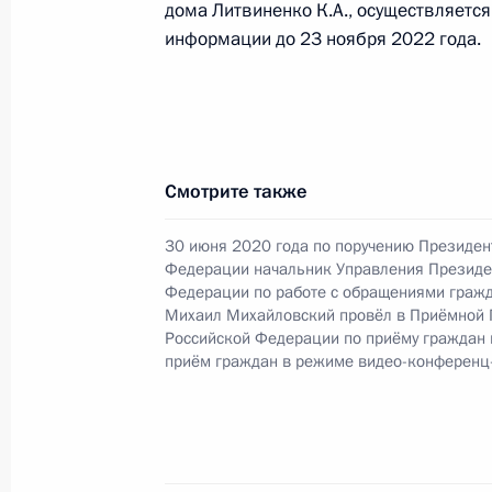
29 октября 2021 года по поручен
дома Литвиненко К.А., осуществляетс
начальник Управления Президента
информации до 23 ноября 2022 года.
связям и коммуникациям Александ
Российской Федерации по приёму 
в режиме видео-конференц-связи
29 октября 2021 года, 21:49
Смотрите также
30 июня 2020 года по поручению Президен
29 октября 2021 года по поручен
Федерации начальник Управления Президе
начальник Главного управления М
Федерации по работе с обращениями гражд
Михаил Михайловский провёл в Приёмной 
по Москве Кирилл Балашов провел
Российской Федерации по приёму граждан
по приёму граждан в Москве личн
приём граждан в режиме видео-конференц
29 октября 2021 года, 21:48
Исполнено поручение (меры принят