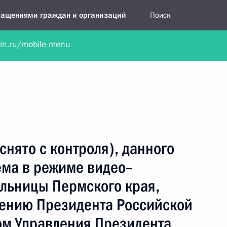
бращениями граждан и организаций
Поиск
lin.ru/mobile-menu
нта
Обратиться в устной форме
Новости
Обзоры обращени
я приёмная
октябрь, 2021
снято с контроля), данного
ёма в режиме видео–
льницы Пермского края,
чению Президента Российской
м Управления Президента