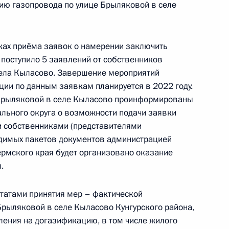
цию газопровода по улице Брыляковой в селе
ня 2018 года
мках приёма заявок о намерении заключить
поступило 5 заявлений от собственников
ела Кыласово. Завершение мероприятий
ного по итогам личного приёма в режиме видео-
ии по данным заявкам планируется в 2022 году.
й области, проведённого по поручению
 Брыляковой в селе Кыласово проинформированы
 начальником Управления Президента
льного округа о возможности подачи заявки
с обращениями граждан и организаций
и собственниками (представителями
ой Президента Российской Федерации
димых пакетов документов администрацией
нтября 2021 года
ермского края будет организовано оказание
.
ьтатами принятия мер – фактической
рыляковой в селе Кыласово Кунгурского района,
ения на догазификацию, в том числе жилого