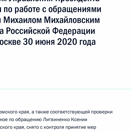
ть следующие материалы
 по работе с обращениями
й Михаилом Михайловским
ного по итогам личного приёма в режиме видео–
а Российской Федерации
вской области, проведённого по поручению
 первым заместителем Руководителя
оскве 30 июня 2020 года
йской Федерации Алексеем Громовым
й Федерации по приёму граждан в Москве
ного по итогам личного приёма в режиме видео-
ского края, проведённого по поручению
рмского края, а также соответствующей проверки
 начальником Управления Президента
нное по обращению Литвиненко Ксении
с обращениями граждан и организаций
кого края, снято с контроля принятие мер
ой Президента Российской Федерации