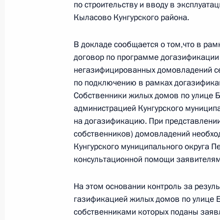
по строительству и вводу в эксплуата
по приёму граждан в Москве 22 ию
Кыласово Кунгурского района.
1 ноября 2021 года, 18:52
В докладе сообщается о том,что в ра
договор по программе догазификации 
негазифицированных домовладений с
О ходе исполнения поручения, дан
по подключению в рамках догазификац
конференц-связи жителя Московско
Собственники жилых домов по улице
Президента Российской Федерации
администрацией Кунгурского муниципа
Российской Федерации по работе 
на догазификацию. При представлени
Михаилом Михайловским в Приёмн
собственников) домовладений необхо
по приёму граждан в Москве 28 се
Кунгурского муниципального округа П
1 ноября 2021 года, 18:47
консультационной помощи заявителям
На этом основании контроль за резул
газификацией жилых домов по улице Б
29 октября 2021 года, пятница
собственниками которых поданы заявл