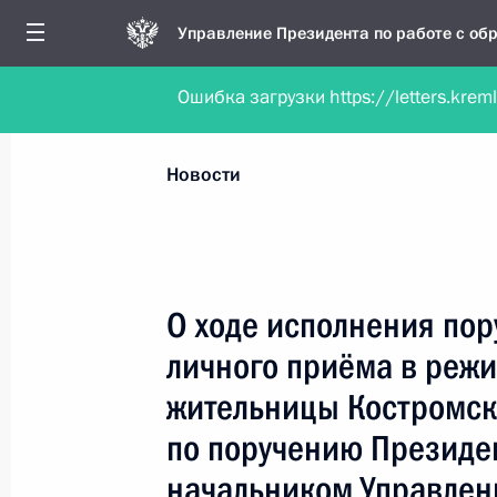
Управление Президента по работе с о
Ошибка загрузки https://letters.krem
Обратиться в форме электронного докуме
Все новости
Личный приём
Мобильна
Новости
Поиск по руководителю, географии и тематике
О ходе исполнения пор
личного приёма в реж
Все руководители, регионы, города и темы
жительницы Костромск
по поручению Президе
начальником Управлен