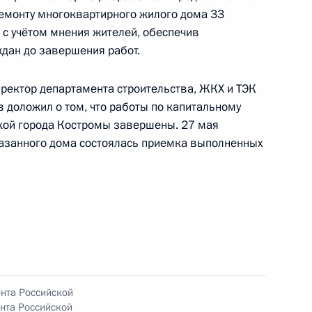
емонту многоквартирного жилого дома 33
бря 2019 года
 с учётом мнения жителей, обеспечив
дан до завершения работ.
иректор департамента строительства, ЖКХ и ТЭК
ного по итогам личного приёма в режиме видео-
 доложил о том, что работы по капитальному
овской области, проведённого по поручению
кой города Костромы завершены. 27 мая
 начальником Управления Президента
казанного дома состоялась приемка выполненных
 политике Игоря Неверова в Приёмной
 по приёму граждан в Москве 18 декабря
ента Российской
нта Российской