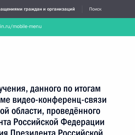
бращениями граждан и организаций
Поиск
lin.ru/mobile-menu
нта
Обратиться в устной форме
Новости
Обзоры обращени
я приёмная
июнь, 2020
учения, данного по итогам
име видео-конференц-связи
ой области, проведённого
нта Российской Федерации
ия Президента Российской