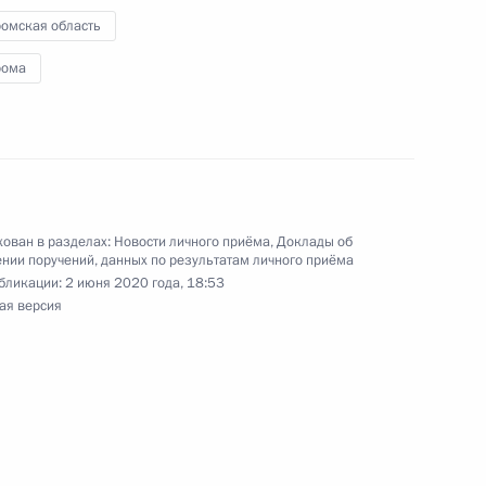
ромская область
чения, данного по итогам личного приёма
рома
жительницы Республики Калмыкия, проведённого
ской Федерации помощником Президента
ком Референтуры Президента Российской
 в Приёмной Президента Российской
оскве 11 марта 2020 года
ован в разделах:
Новости личного приёма
,
Доклады об
нии поручений, данных по результатам личного приёма
бликации:
2 июня 2020 года, 18:53
ая версия
ного по итогам личного приёма в режиме видео-
ромской области, проведённого по поручению
и помощником Президента Российской
риёмной Президента Российской Федерации