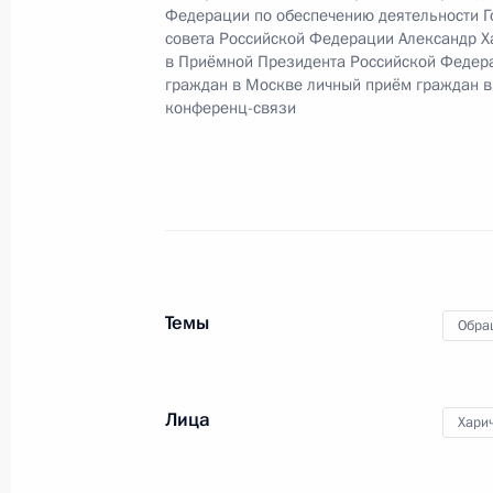
5 июня 2020 года по поручению П
Федерации по обеспечению деятельности Г
Управления Президента Российско
совета Российской Федерации Александр Х
в Приёмной Президента Российской Федер
Владимир Осипов провел в Приёмн
граждан в Москве личный приём граждан в
по приёму граждан в Москве личны
конференц-связи
связи
5 июня 2020 года, 18:54
О ходе исполнения поручения, дан
конференц-связи жительницы Респу
Президента Российской Федерации
Темы
Обра
Президента Российской Федераци
Президента Российской Федерации
2017 года
Лица
Хари
5 июня 2020 года, 18:52