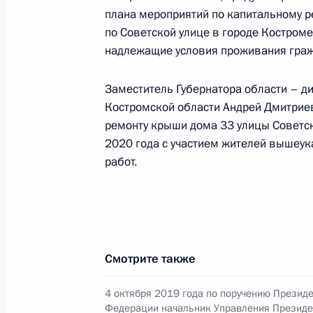
плана мероприятий по капитальному р
по приёму граждан в Москве 6 ноя
по Советской улице в городе Костроме
9 июня 2020 года, 20:09
надлежащие условия проживания граж
Заместитель Губернатора области – д
О ходе исполнения поручения, дан
Костромской области Андрей Дмитриев
конференц-связи жительницы Тамб
ремонту крыши дома 33 улицы Советс
Президента Российской Федерации
2020 года с участием жителей вышеу
Российской Федерации по внешней
работ.
Президента Российской Федерации
2018 года
9 июня 2020 года, 20:09
Смотрите также
5 июня 2020 года, пятница
4 октября 2019 года по поручению Презид
Федерации начальник Управления Президе