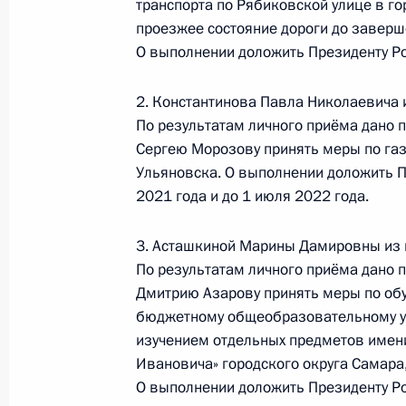
транспорта по Рябиковской улице в г
проезжее состояние дороги до заверш
29 мая 2020 года, 19:25
О выполнении доложить Президенту Ро
2. Константинова Павла Николаевича 
О ходе исполнения поручения, дан
По результатам личного приёма дано 
конференц-связи жительницы Респу
Сергею Морозову принять меры по га
Президента Российской Федераци
Ульяновска. О выполнении доложить П
Федерации Максимом Орешкиным в
2021 года и до 1 июля 2022 года.
по приёму граждан в Москве 21 ап
29 мая 2020 года, 19:24
3. Асташкиной Марины Дамировны из 
По результатам личного приёма дано 
Дмитрию Азарову принять меры по обу
бюджетному общеобразовательному у
О ходе исполнения поручения, дан
изучением отдельных предметов имени
конференц-связи жителя Республик
Ивановича» городского округа Самара
Президента Российской Федерации
О выполнении доложить Президенту Ро
Российской Федерации по обеспече