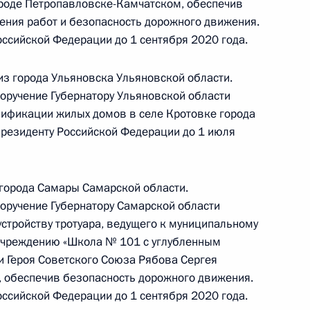
ороде Петропавловске-Камчатском, обеспечив
ения работ и безопасность дорожного движения.
ссийской Федерации до 1 сентября 2020 года.
из города Ульяновска Ульяновской области.
ного по итогам личного приёма в режиме видео-
поручение Губернатору Ульяновской области
блики Хакасия, проведённого по поручению
зификации жилых домов в селе Кротовке города
и помощником Президента Российской
резиденту Российской Федерации до 1 июля
 Приёмной Президента Российской Федерации
реля 2020 года
города Самары Самарской области.
поручение Губернатору Самарской области
стройству тротуара, ведущего к муниципальному
чреждению «Школа № 101 с углубленным
ного по итогам личного приёма в режиме видео-
 Героя Советского Союза Рябова Сергея
и Бурятия, проведённого по поручению
, обеспечив безопасность дорожного движения.
 начальником Управления Президента
ссийской Федерации до 1 сентября 2020 года.
нию деятельности Государственного совета