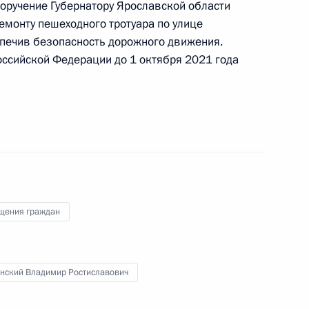
поручение Губернатору Ярославской области
 начальником Управления Президента
монту пешеходного тротуара по улице
с обращениями граждан и организаций
печив безопасность дорожного движения.
ой Президента Российской Федерации
ссийской Федерации до 1 октября 2021 года
тября 2019 года
чение, данное по итогам личного приёма
ителя Чукотского автономного округа,
щения граждан
дента Российской Федерации начальником
 Федерации по приграничному сотрудничеству
резидента Российской Федерации по приёму
ода
нский Владимир Ростиславович