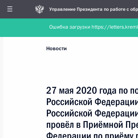
Управление Президента по работе с о
Ошибка загрузки https://letters.krem
Обратиться в форме электронного докуме
Все новости
Личный приём
Мобильна
Новости
Поиск по руководителю, географии и тематике
27 мая 2020 года по 
Российской Федераци
Все руководители, регионы, города и темы
Российской Федераци
провёл в Приёмной Пр
Федерации по приёму 