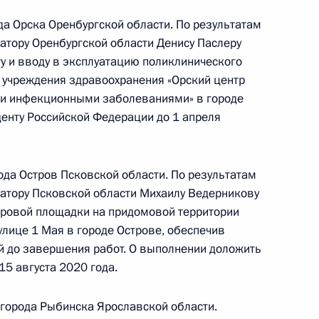
ом Харичевым в Приёмной Президента
да Орска Оренбургской области. По результатам
граждан в Москве 25 марта 2020 года
атору Оренбургской области Денису Паслеру
у и вводу в эксплуатацию поликлинического
 учреждения здравоохранения «Орский центр
 и инфекционными заболеваниями» в городе
енту Российской Федерации до 1 апреля
ного по итогам личного приёма в режиме видео-
ублики Мордовия, проведённого по поручению
 советником Президента Российской Федерации
ода Остров Псковской области. По результатам
й Федерации по приёму граждан в Москве
натору Псковской области Михаилу Ведерникову
игровой площадки на придомовой территории
улице 1 Мая в городе Острове, обеспечив
й до завершения работ. О выполнении доложить
5 августа 2020 года.
ного по итогам личного приёма в режиме видео-
градской области, проведённого по поручению
 города Рыбинска Ярославской области.