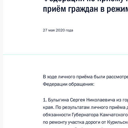
Показа
приём граждан в режи
О ходе исполнения поручения, дан
конференц-связи жительницы Респу
27 мая 2020 года
Президента Российской Федерации
Российской Федерации по работе 
Михаилом Михайловским в Приёмн
по приёму граждан в Москве 20 ию
29 мая 2020 года, 19:25
В ходе личного приёма были рассмот
Федерации обращения:
Продлён контроль исполнения пору
1. Булыгина Сергея Николаевича из г
в режиме видео-конференц-связи ж
края. По результатам личного приёма
по поручению Президента Россий
обязанности Губернатора Камчатского
Российской Федерации Игорем Лев
по ремонту участка дороги от Курильс
Федерации по приёму граждан в М