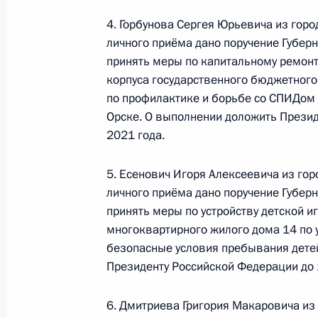
Российской Федерации Александр
4. Горбунова Сергея Юрьевича из горо
Российской Федерации по приёму 
личного приёма дано поручение Губерн
29 мая 2020 года, 19:24
принять меры по капитальному ремонт
корпуса государственного бюджетного
по профилактике и борьбе со СПИДом
Орске. О выполнении доложить Презид
О ходе исполнения поручения, дан
2021 года.
конференц-связи жительницы Респ
Президента Российской Федерации
5. Есенович Игоря Алексеевича из гор
в Приёмной Президента Российско
личного приёма дано поручение Губер
2 марта 2016 года
принять меры по устройству детской 
29 мая 2020 года, 19:24
многоквартирного жилого дома 14 по 
безопасные условия пребывания дете
Президенту Российской Федерации до 1
О ходе исполнения поручения, дан
конференц-связи жительницы Волго
6. Дмитриева Григория Макаровича из