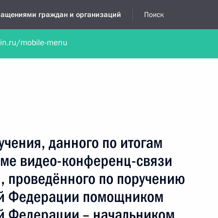
бращениями граждан и организаций
Поиск
lin.ru/mobile-menu
нта
Обратиться в устной форме
Новости
Обзоры обращени
я приёмная
май, 2020
учения, данного по итогам
име видео-конференц-связи
, проведённого по поручению
ой Федерации помощником
й Федерации – начальником