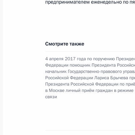
предпринимателем еженедельно по пя
странами Владимиром Черновым в
по приёму граждан в Москве 5 сен
18 мая 2020 года, 20:05
Смотрите также
15 мая 2020 года, пятница
4 апреля 2017 года по поручению Президе
Продолжен контроль исполнения по
Федерации помощник Президента Российс
начальник Государственно-правового упра
в режиме видео-конференц-связи ж
Российской Федерации Лариса Брычева пр
проведённого по поручению Прези
Президента Российской Федерации по при
Управления Президента Российско
в Москве личный приём граждан в режиме
сотрудничеству с государствами – 
связи
Государств, Республикой Абхазия 
Президента Российской Федерации
2017 года
15 мая 2020 года, 17:36