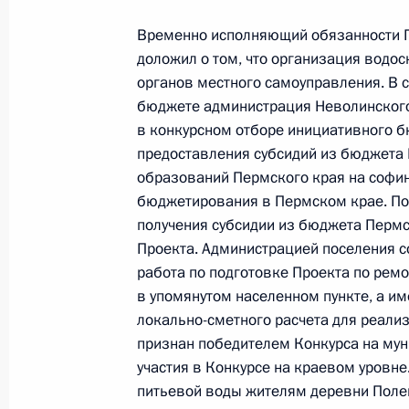
18 мая 2020 года, 20:05
Временно исполняющий обязанности Г
доложил о том, что организация водо
органов местного самоуправления. В 
О ходе исполнения поручения, дан
бюджете администрация Неволинского 
конференц-связи жительницы Респ
в конкурсном отборе инициативного б
Президента Российской Федерации
предоставления субсидий из бюджета
Российской Федерации по работе 
образований Пермского края на софи
Михаилом Михайловским в Приёмн
бюджетирования в Пермском крае. По
по приёму граждан в Москве 26 ию
получения субсидии из бюджета Пермс
18 мая 2020 года, 20:05
Проекта. Администрацией поселения с
работа по подготовке Проекта по рем
в упомянутом населенном пункте, а и
локально-сметного расчета для реализ
О ходе исполнения поручения, дан
признан победителем Конкурса на мун
конференц-связи жительницы Моск
участия в Конкурсе на краевом уровн
Президента Российской Федерации
питьевой воды жителям деревни Поле
Российской Федерации по межреги