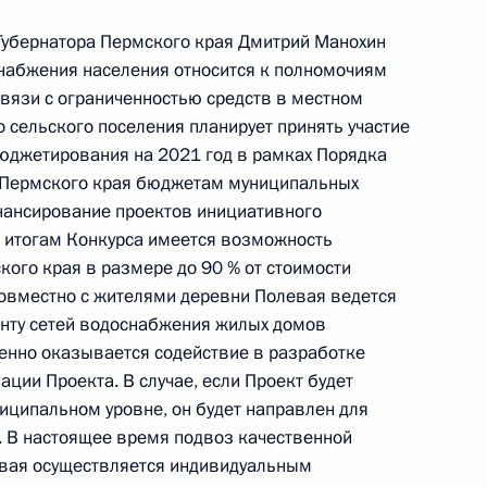
убернатора Пермского края Дмитрий Манохин
снабжения населения относится к полномочиям
связи с ограниченностью средств в местном
ного по итогам личного приёма в режиме видео-
сельского поселения планирует принять участие
ублики Крым, проведённого по поручению
юджетирования на 2021 год в рамках Порядка
 начальником Управления Президента
 Пермского края бюджетам муниципальных
с обращениями граждан и организаций
нансирование проектов инициативного
ой Президента Российской Федерации
 итогам Конкурса имеется возможность
ня 2018 года
кого края в размере до 90 % от стоимости
овместно с жителями деревни Полевая ведется
онту сетей водоснабжения жилых домов
менно оказывается содействие в разработке
ации Проекта. В случае, если Проект будет
ного по итогам личного приёма в режиме видео-
иципальном уровне, он будет направлен для
овской области, проведённого по поручению
е. В настоящее время подвоз качественной
 начальником Управления Президента
вая осуществляется индивидуальным
ональным и культурным связям с зарубежными