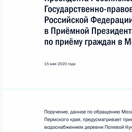
Показа
Государственно-право
Российской Федераци
О ходе исполнения поручения, дан
в Приёмной Президент
видео-конференц-связи жительницы
по поручению Президента Россий
по приёму граждан в М
Российской Федерации в Приёмной
граждан в городе Москве 13 октяб
15 мая 2020 года
18 мая 2020 года, 20:06
О ходе исполнения поручения, дан
конференц-связи жительницы Евре
по поручению Президента Российс
Поручение, данное по обращению Моз
Президента Российской Федерации
Пермского края, предусматривает пр
Федерации по приёму граждан в М
водоснабжением деревни Полевой Кун