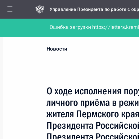
Управление Президента по работе с о
Ошибка загрузки https://letters.krem
Обратиться в форме электронного докуме
Все новости
Личный приём
Мобильна
Новости
Поиск по руководителю, географии и тематике
О ходе исполнения пор
личного приёма в реж
Все руководители, регионы, города и темы
жителя Пермского края
Президента Российск
Президента Российско