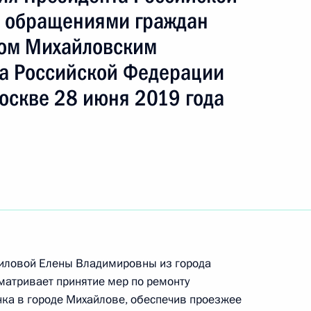
ть следующие материалы
с обращениями граждан
лом Михайловским
а Российской Федерации
й, данных по итогам работы в Калужской
оскве 28 июня 2019 года
идента Российской Федерации
тогам личного приёма в режиме видео-
да Москвы, проведённого по поручению
и Мэром Москвы Сергеем Собяниным
й Федерации по приёму граждан в Москве
риловой Елены Владимировны из города
матривает принятие мер по ремонту
ка в городе Михайлове, обеспечив проезжее