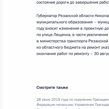
состояние дороги до завершения рабо
Продлен контроль исполнения пору
Губернатор Рязанской области Никола
в режиме видео-конференц-связи ж
муниципального образования – муниц
по поручению Президента Российс
году вносит изменения в проектную д
Президента Российской Федерации
по улице Лещенка, в части увеличения
Осиповым в Приёмной Президента 
в министерства транспорта Рязанской
в Москве 2 апреля 2019 года
из областного бюджета на ремонт ука
окончания работ по ремонту – 30 авгу
3 сентября 2019 года, 20:22
Продлён контроль исполнения пору
в режиме видео-конференц-связи ж
Смотрите также
проведённого по поручению Прези
Референтуры Президента Российск
28 июня 2019 года по поручению Президен
Российской Федерации по приёму г
Федерации начальник Управления Президе