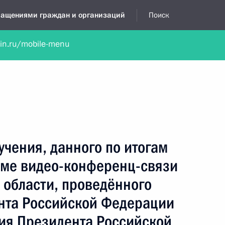
бращениями граждан и организаций
Поиск
lin.ru/mobile-menu
нта
Обратиться в устной форме
Новости
Обзоры обращени
я приёмная
сентябрь, 2019
учения, данного по итогам
име видео-конференц-связи
 области, проведённого
нта Российской Федерации
ия Президента Российской