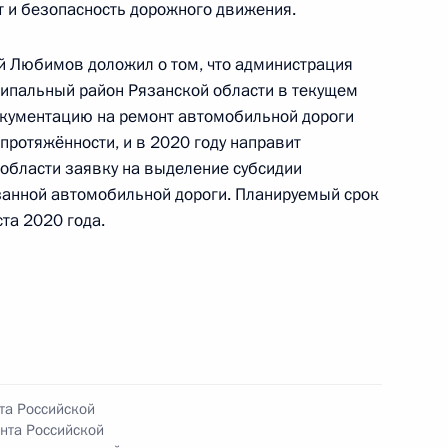
т и безопасность дорожного движения.
чения, данного по итогам личного приёма
й Любимов доложил о том, что администрация
ителя Республики Бурятия, проведённого
ипальный район Рязанской области в текущем
кой Федерации начальником Управления
окументацию на ремонт автомобильной дороги
 по государственным наградам Владимиром
 протяжённости, и в 2020 году направит
Российской Федерации по приёму граждан
 области заявку на выделение субсидии
занной автомобильной дороги. Планируемый срок
ста 2020 года.
чения, данного по итогам личного приёма
ительницы Республики Ингушетия,
дента Российской Федерации начальником
ой Федерации в Приёмной Президента
та Российской
раждан в Москве 6 марта 2018 года
нта Российской