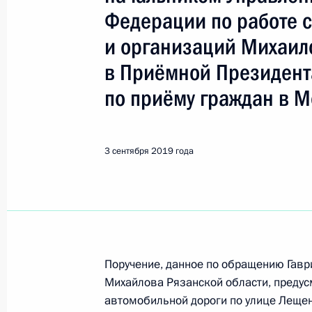
Показа
Федерации по работе 
и организаций Михаи
3 сентября 2019 года, вторник
в Приёмной Президент
Исполнен пункт 3 перечня поручени
по приёму граждан в М
области мобильной приёмной През
3 сентября 2019 года, 20:23
3 сентября 2019 года
Исполнено поручение, данное по и
конференц-связи жительницы горо
Президента Российской Федераци
в Приёмной Президента Российско
22 мая 2019 года
Поручение, данное по обращению Гав
Михайлова Рязанской области, предус
3 сентября 2019 года, 20:23
автомобильной дороги по улице Лещен