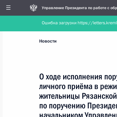
Управление Президента по работе с о
Ошибка загрузки https://letters.krem
Обратиться в форме электронного докуме
Все новости
Личный приём
Мобильна
Новости
Поиск по руководителю, географии и тематике
О ходе исполнения пор
личного приёма в реж
Все руководители, регионы, города и темы
жительницы Рязанской
по поручению Президе
начальником Управлен