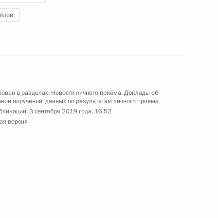
оскве 21 ноября 2017 года
йлов
чения, данного по итогам личного приёма
жительницы Кемеровской области, проведённого
ован в разделах:
Новости личного приёма
,
Доклады об
кой Федерации заместителем Руководителя
нии поручений, данных по результатам личного приёма
йской Федерации Владимиром Островенко
бликации:
3 сентября 2019 года, 16:52
ая версия
й Федерации по приёму граждан в Москве
ручений, данных по итогам личного приёма
ительницы Оренбургской области,