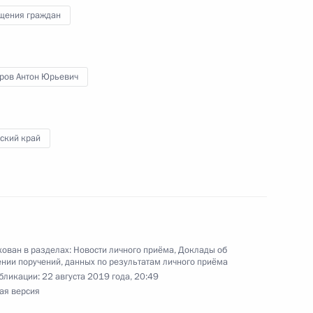
щения граждан
ного по итогам личного приёма в режиме видео-
и Мордовия, проведённого по поручению
ров Антон Юрьевич
 советником Президента Российской Федерации
езидента Российской Федерации по приёму
да
ский край
ного по итогам личного приёма в режиме видео-
да Москвы, проведённого по поручению
ован в разделах:
Новости личного приёма
,
Доклады об
 начальником Управления Президента
нии поручений, данных по результатам личного приёма
с обращениями граждан и организаций
бликации:
22 августа 2019 года, 20:49
ая версия
ой Президента Российской Федерации