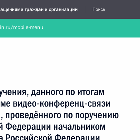
бращениями граждан и организаций
Поиск
lin.ru/mobile-menu
нта
Обратиться в устной форме
Новости
Обзоры обращени
я приёмная
август, 2019
учения, данного по итогам
име видео-конференц-связи
, проведённого по поручению
й Федерации начальником
а Российской Федерации