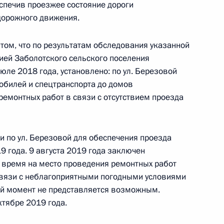
еспечив проезжее состояние дороги
дорожного движения.
том, что по результатам обследования указанной
та 5 перечня поручений, данных по итогам
ией Заболотского сельского поселения
льной приёмной Президента Российской
ле 2018 года, установлено: по ул. Березовой
обилей и спецтранспорта до домов
ремонтных работ в связи с отсутствием проезда
ного по итогам личного приёма в режиме видео-
и по ул. Березовой для обеспечения проезда
9 года. 9 августа 2019 года заключен
ого края, проведённого по поручению
 время на место проведения ремонтных работ
 начальником Управления Президента
связи с неблагоприятными погодными условиями
 политике Игоря Неверова в Приёмной
щий момент не представляется возможным.
 по приёму граждан в Москве 18 декабря
тябре 2019 года.