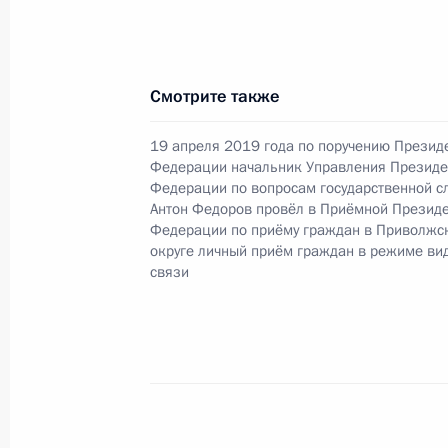
О ходе исполнения поручения, дан
Смотрите также
конференц-связи жительницы Ульян
Президента Российской Федерации
19 апреля 2019 года по поручению Презид
Федерации начальник Управления Президе
Российской Федерации по общест
Федерации по вопросам государственной с
в Приёмной Президента Российско
Антон Федоров провёл в Приёмной Президе
12 марта 2019 года
Федерации по приёму граждан в Приволж
округе личный приём граждан в режиме ви
23 августа 2019 года, 20:13
связи
О ходе исполнения пункта 4 перечн
в Новосибирской области мобильн
Федерации
23 августа 2019 года, 20:13