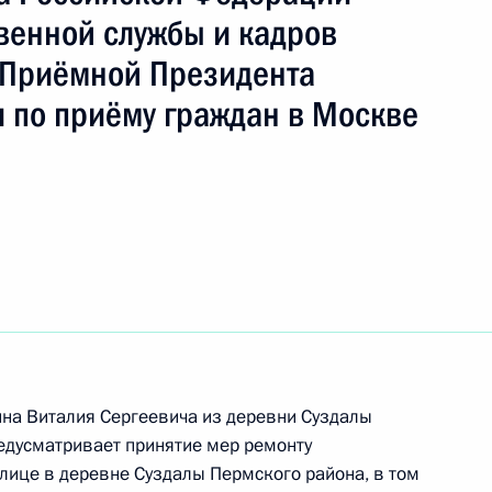
ть следующие материалы
венной службы и кадров
 Приёмной Президента
чения, данного по итогам личного приёма
 по приёму граждан в Москве
ителя Алтайского края, проведённого
кой Федерации советником Президента
Федотовым в Приёмной Президента Российской
оскве 26 июня 2014 года
чения, данного по итогам личного приёма
ительницы Амурской области, проведённого
кой Федерации советником Президента
на Виталия Сергеевича из деревни Суздалы
азьевым в Приёмной Президента Российской
едусматривает принятие мер ремонту
оскве 12 декабря 2017 года
лице в деревне Суздалы Пермского района, в том