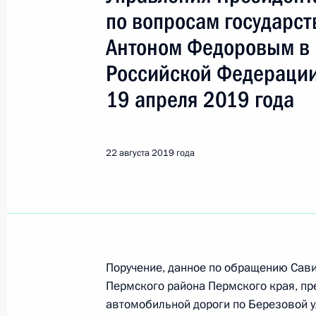
Показа
по вопросам государст
Антоном Федоровым в
Продлен контроль исполнения пору
Российской Федерации
в режиме видео-конференц-связи ж
по поручению Президента Российс
19 апреля 2019 года
Российской Федерации Михаилом 
Федерации по приёму граждан в М
22 августа 2019 года
23 августа 2019 года, 20:14
Продлен контроль исполнения пору
в режиме видео-конференц-связи ж
по поручению Президента Российс
Поручение, данное по обращению Сави
Российской Федерации Сергеем Гл
Пермского района Пермского края, пр
Федерации по приёму граждан в М
автомобильной дороги по Березовой у