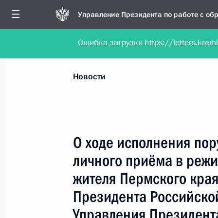
Управление Президента по работе с о
Ошибка загрузки https://letters.krem
Обратиться в форме электронного докуме
Все новости
Личный приём
Мобильна
Новости
Поиск по руководителю, географии и тематике
О ходе исполнения пор
личного приёма в реж
Все руководители, регионы, города и темы
жителя Пермского края
Президента Российско
Управления Президент