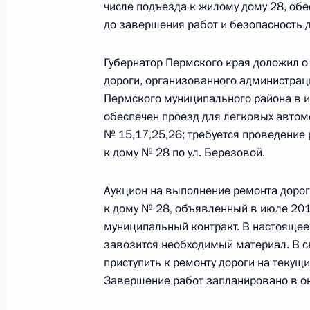
23 августа 2019 года, 20:14
числе подъезда к жилому дому 28, об
до завершения работ и безопасность 
Губернатор Пермского края доложил о 
Продлен контроль исполнения пунк
дороги, организованного администрац
работы в Кировской области моби
Пермского муниципального района в ию
Федерации
обеспечен проезд для легковых автом
23 августа 2019 года, 20:14
№ 15,17,25,26; требуется проведение 
к дому № 28 по ул. Березовой.
О ходе исполнения поручения, дан
Аукцион на выполнение ремонта дорог
к дому № 28, объявленный в июле 201
конференц-связи жителя Хабаровск
муниципальный контракт. В настоящее
Президента Российской Федерации
завозится необходимый материал. В 
Российской Федерации по внешней
приступить к ремонту дороги на теку
Президента Российской Федерации
Завершение работ запланировано в ок
2018 года
23 августа 2019 года, 20:13