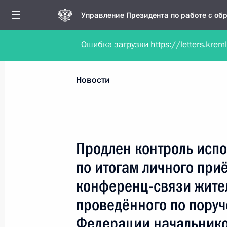
Управление Президента по работе с о
Ошибка загрузки https://letters.krem
Обратиться в форме электронного докуме
Все новости
Личный приём
Мобильна
Новости
Поиск по руководителю, географии и тематике
Продлен контроль испо
по итогам личного при
Все руководители, регионы, города и темы
конференц-связи жите
проведённого по пору
Федерации начальнико