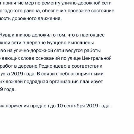
т принятие мер по ремонту улично-дорожной сети
огодского района, обеспечив проезжее состояние
ность дорожного движения.
 Кувшинников доложил о том, что в настоящее
ручения, данного по итогам личного приёма
жной сети в деревне Бурцево выполнены
жительницы Чувашской Республики,
во на улично-дорожной сети ведутся работы
дента Российской Федерации начальником
ивающих слоев оснований по улице Центральной
ой Федерации по применению информационных
работ в деревне Родионцево в соответствии
ой демократии в Приёмной Президента
уста 2019 года. В связи с неблагоприятными
раждан в Москве 27 октября 2016 года
ых дождей подрядная организация планирует
9 года.
я поручения продлен до 10 сентября 2019 года.
ручений, данных по итогам личного приёма
жительницы Республики Марий Эл, проведённого
ской Федерации помощником Президента