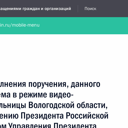
бращениями граждан и организаций
Поиск
lin.ru/mobile-menu
нта
Обратиться в устной форме
Новости
Обзоры обращени
я приёмная
август, 2019
лнения поручения, данного
ёма в режиме видео-
льницы Вологодской области,
чению Президента Российской
м Управления Президента