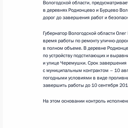
Вологодской области, предусматривае
22 августа 2019 года, 20:53
в деревнях Родионцево и Бурцево Вол
дорог до завершения работ и безопас
Губернатор Вологодской области Олег
Продолжен контроль исполнения по
время работы по ремонту улично-доро
в режиме видео-конференц-связи 
в полном объеме. В деревне Родионце
проведённого по поручению Прези
по устройству подстилающих и выравн
Управления Президента Российск
и улице Черемушки. Срок завершения 
технологий и развитию электронн
с муниципальным контрактом – 10 авг
Российской Федерации по приёму г
погодными условиями в виде проливн
22 августа 2019 года, 20:52
завершить работы до 10 сентября 201
На этом основании контроль исполнени
Продолжен контроль исполнения по
в режиме видео-конференц-связи 
по поручению Президента Россий