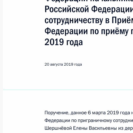
Показа
Российской Федерации
сотрудничеству в При
Снято с контроля исполнения пору
Федерации по приёму 
в режиме видео-конференц-связи 
проведённого по поручению През
2019 года
Президента Российской Федерации
Российской Федерации по приёму г
20 августа 2019 года
22 августа 2019 года, 21:39
Продлен контроль исполнения пору
в режиме видео-конференц-связи 
по поручению Президента Российс
Поручение, данное 6 марта 2019 года
Администрации Президента Росси
Федерации по приграничному сотрудн
в Приёмной Президента Российско
Шершнёвой Елены Васильевны из дер
октября 2016 года