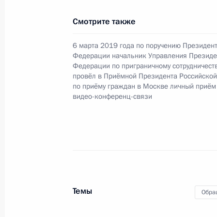
Российской Федерации – начальни
Российской Федерации Дмитрием 
Смотрите также
Федерации по приёму граждан в М
6 марта 2019 года по поручению Президен
22 августа 2019 года, 20:52
Федерации начальник Управления Президе
Федерации по приграничному сотрудничеств
провёл в Приёмной Президента Российско
по приёму граждан в Москве личный приём
О ходе исполнения пункта 2 перечн
видео-конференц-связи
Твери Тверской области мобильно
22 августа 2019 года, 20:51
О ходе исполнения поручения, дан
конференц-связи жительницы Челя
Темы
Обра
Президента Российской Федерации
Российской Федерации по обеспече