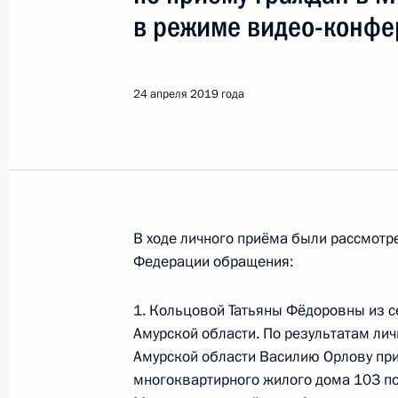
Показа
в режиме видео-конфе
Продолжен контроль исполнения по
в режиме видео-конференц-связи ж
24 апреля 2019 года
проведённого по поручению Прези
Управления Президента Российско
прав граждан в Приёмной Президе
в Москве
25 апреля 2019 года, 23:37
В ходе личного приёма были рассмот
Федерации обращения:
О ходе исполнения поручения, дан
1. Кольцовой Татьяны Фёдоровны из 
конференц-связи жительницы Кали
Амурской области. По результатам лич
по поручению Президента Российс
Амурской области Василию Орлову пр
Президента Российской Федерации
многоквартирного жилого дома 103 по
с зарубежными странами Владими