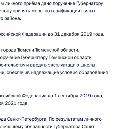
ам личного приёма дано поручение Губернатору
и Владимиром Симоненко в Приёмной
икову принять меры по газификации жилых
 по приёму граждан в Москве 12 июля
о района.
ссийской Федерации до 31 декабря 2019 года.
 города Тюмени Тюменской области.
ного по итогам личного приёма в режиме видео-
поручение Губернатору Тюменской области
данской области, проведённого по поручению
роительству и вводу в эксплуатацию школы
 первым заместителем Руководителя
ни, обеспечив надлежащие условия образования
йской Федерации Алексеем Громовым
 Федерации по приёму граждан в городе
ссийской Федерации до 1 сентября 2019 года,
ря 2021 года.
да Санкт-Петербурга. По результатам личного
олняющему обязанности Губернатора Санкт-