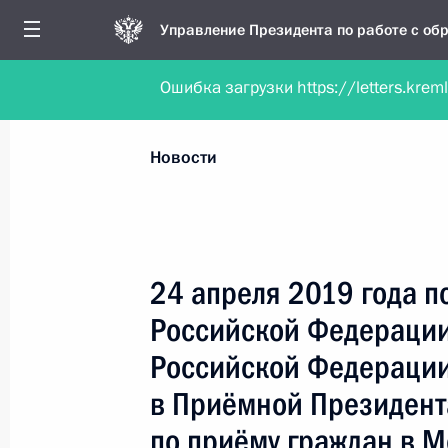
Управление Президента по работе с о
Ошибка загрузки https://letters.krem
Обратиться в форме электронного докуме
Все новости
Личный приём
Мобильна
Новости
Поиск по руководителю, географии и тематике
24 апреля 2019 года п
Российской Федерации
Все руководители, регионы, города и темы
Российской Федерации
в Приёмной Президент
по приёму граждан в 