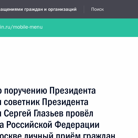
бращениями граждан и организаций
Поиск
lin.ru/mobile-menu
нта
Обратиться в устной форме
Новости
Обзоры обращени
я приёмная
апрель, 2019
о поручению Президента
 советник Президента
 Сергей Глазьев провёл
а Российской Федерации
Москве личный приём граждан