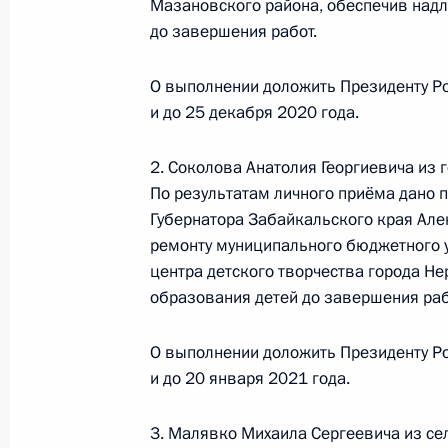
Мазановского района, обеспечив над
Российской Федерации по приёму г
до завершения работ.
25 апреля 2019 года, 23:36
О выполнении доложить Президенту Р
и до 25 декабря 2020 года.
О ходе исполнения поручения, дан
2. Соколова Анатолия Георгиевича из 
конференц-связи жителя Саратовск
По результатам личного приёма дано
Президента Российской Федерации
Губернатора Забайкальского края Але
Александрой Левицкой в Приёмной
ремонту муниципального бюджетного 
граждан в Москве 5 декабря 2018 
центра детского творчества города Н
25 апреля 2019 года, 23:35
образования детей до завершения раб
О выполнении доложить Президенту Р
и до 20 января 2021 года.
О ходе исполнения поручения, дан
конференц-связи жителя Курганско
3. Малявко Михаила Сергеевича из се
Президента Российской Федерации