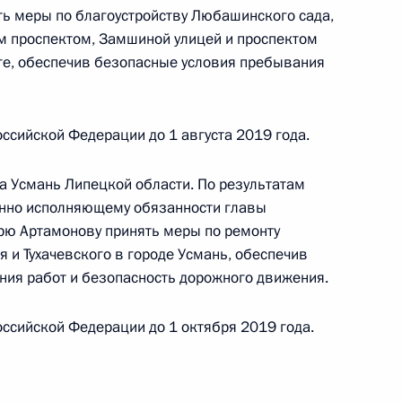
ного по итогам личного приёма в режиме видео-
ть меры по благоустройству Любашинского сада,
вастополя, проведённого по поручению
 проспектом, Замшиной улицей и проспектом
 первым заместителем Руководителя
ге, обеспечив безопасные условия пребывания
йской Федерации Алексеем Громовым
 Федерации по приёму граждан в городе
ссийской Федерации до 1 августа 2019 года.
 Усмань Липецкой области. По результатам
енно исполняющему обязанности главы
рю Артамонову принять меры по ремонту
ного по итогам личного приёма в режиме видео-
 и Тухачевского в городе Усмань, обеспечив
ородской области, проведённого по поручению
ния работ и безопасность дорожного движения.
 начальником Управления Президента
ению конституционных прав граждан
ссийской Федерации до 1 октября 2019 года.
й Федерации по приёму граждан в Москве