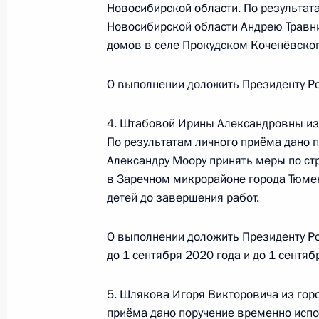
Новосибирской области. По результат
Президента Российской Федераци
Новосибирской области Андрею Травн
Президента Российской Федерации
домов в селе Прокудском Коченёвског
2018 года
25 апреля 2019 года, 23:35
О выполнении доложить Президенту Ро
4. Штабовой Ирины Александровны из
О ходе исполнения поручения, дан
По результатам личного приёма дано 
конференц-связи жительницы Мага
Александру Моору принять меры по ст
Президента Российской Федерации
в Заречном микрорайоне города Тюме
Администрации Президента Росси
детей до завершения работ.
в Приёмной Президента Российской
Москве 13 марта 2019 года
О выполнении доложить Президенту Ро
до 1 сентября 2020 года и до 1 сентяб
25 апреля 2019 года, 23:24
5. Шлякова Игоря Викторовича из горо
приёма дано поручение временно исп