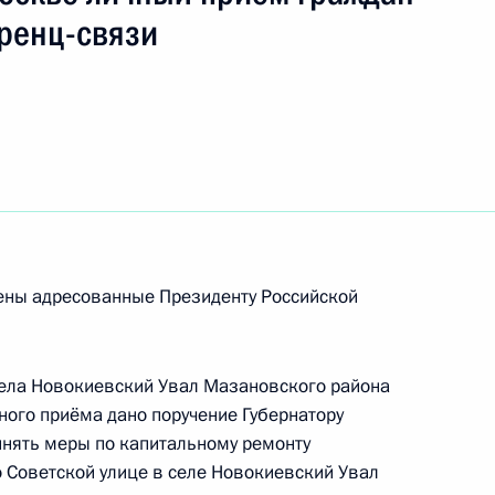
ть следующие материалы
ренц-связи
ручения, данного по итогам личного приёма
ительницы Новгородской области,
дента Российской Федерации начальником
й Федерации по обеспечению конституционных
нта Российской Федерации по приёму граждан
рены адресованные Президенту Российской
ного по итогам личного приёма в режиме видео-
села Новокиевский Увал Мазановского района
нинградской области, проведённого
ного приёма дано поручение Губернатору
кой Федерации начальником Управления
инять меры по капитальному ремонту
 по межрегиональным и культурным связям
 Советской улице в селе Новокиевский Увал
ром Черновым в Приёмной Президента