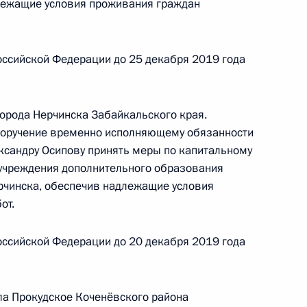
лежащие условия проживания граждан
раждан в Москве 24 октября 2018 года
оссийской Федерации до 25 декабря 2019 года
ного по итогам личного приёма в режиме видео-
города Нерчинска Забайкальского края.
ой области, проведённого по поручению
 поручение временно исполняющему обязанности
 советником Президента Российской Федерации
ксандру Осипову принять меры по капитальному
 Президента Российской Федерации по приёму
учреждения дополнительного образования
года
ерчинска, обеспечив надлежащие условия
от.
оссийской Федерации до 20 декабря 2019 года
ного по итогам личного приёма в режиме видео-
й области, проведённого по поручению
ла Прокудское Коченёвского района
 начальником Экспертного управления