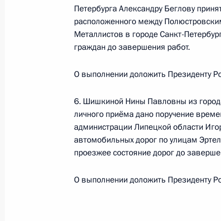
О ходе исполнения поручения, дан
Петербурга Александру Беглову приня
конференц-связи жителя города Се
расположенного между Полюстровским
Президента Российской Федерации
Металлистов в городе Санкт-Петербур
Администрации Президента Росси
граждан до завершения работ.
в Приёмной Президента Российской
Москве 13 марта 2019 года
О выполнении доложить Президенту Ро
25 апреля 2019 года, 23:24
6. Шишкиной Нины Павловны из города
личного приёма дано поручение врем
администрации Липецкой области Иго
О ходе исполнения поручения, дан
автомобильных дорог по улицам Эртеля
конференц-связи жительницы Новг
проезжее состояние дорог до заверше
Президента Российской Федерации
Российской Федерации по обеспеч
О выполнении доложить Президенту Ро
в Приёмной Президента Российско
25 апреля 2019 года, 23:24