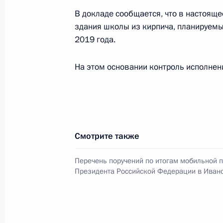
26 декабря 2018 года, 20:40
В докладе сообщается, что в настоящ
здания школы из кирпича, планируемы
2019 года.
Исполнено поручение, данное по и
На этом основании контроль исполнени
проведенного по поручению Прези
Сергеем Собяниным в Приемной Пр
граждан в Москве 23 октября 2018
26 декабря 2018 года, 20:39
Смотрите также
Исполнено поручение, данное по и
Перечень поручений по итогам мобильной 
конференц-связи жительницы Иркут
Президента Российской Федерации в Ивано
Президента Российской Федерации
Президента Российской Федераци
Президента Российской Федерации