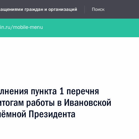
бращениями граждан и организаций
Поиск
lin.ru/mobile-menu
нта
Обратиться в устной форме
Новости
Обзоры обращени
я приёмная
декабрь, 2018
лнения пункта 1 перечня
итогам работы в Ивановской
иёмной Президента