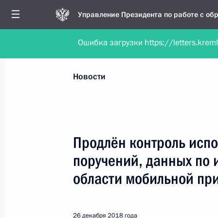
Управление Президента по работе с о
Ошибка загрузки https://letters.krem
Обратиться в форме электронного докуме
Все новости
Личный приём
Мобильна
Новости
Поиск по руководителю, географии и тематике
Продлён контроль испо
поручений, данных по 
Все руководители, регионы, города и темы
области мобильной пр
26 декабря 2018 года