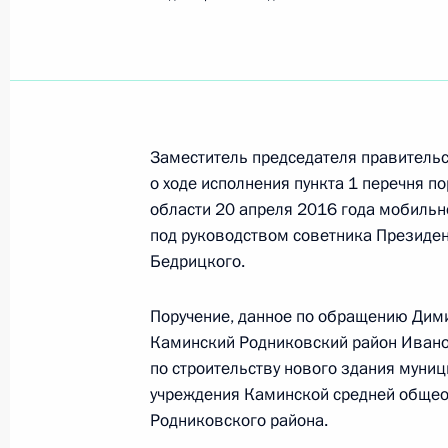
Показа
О ходе исполнения поручения, дан
конференц-связи жительницы Липе
Президента Российской Федераци
Федерации Андреем Белоусовым в
Заместитель председателя правитель
по приёму граждан в Москве 28 ию
о ходе исполнения пункта 1 перечня п
области 20 апреля 2016 года мобиль
27 декабря 2018 года, 20:13
под руководством советника Президе
Бедрицкого.
26 декабря 2018 года, среда
Поручение, данное по обращению Дим
Каминский Родниковский район Ивано
26 декабря 2018 года по поручен
по строительству нового здания муни
Руководитель Управления Федерал
учреждения Каминской средней обще
Екатерина Макарова провела в Пр
Родниковского района.
по приёму граждан в Москве личн