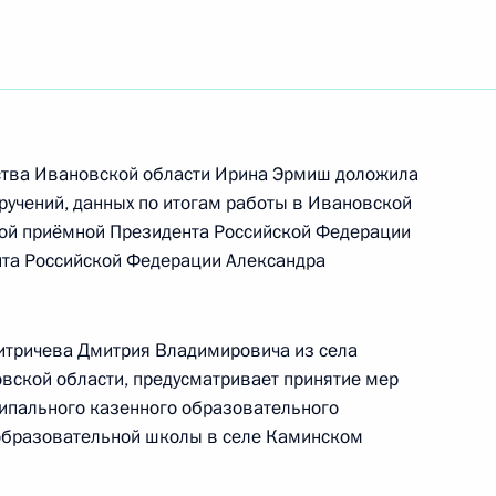
ть следующие материалы
ного по итогам личного приёма в режиме видео-
цкой области, проведённого по поручению
и помощником Президента Российской
 Приёмной Президента Российской Федерации
ства Ивановской области Ирина Эрмиш доложила
ня 2018 года
оручений, данных по итогам работы в Ивановской
ной приёмной Президента Российской Федерации
нта Российской Федерации Александра
итричева Дмитрия Владимировича из села
вской области, предусматривает принятие мер
ию Президента Российской Федерации
ципального казенного образовательного
ьной налоговой службы по Московской области
образовательной школы в селе Каминском
иёмной Президента Российской Федерации
ый приём граждан