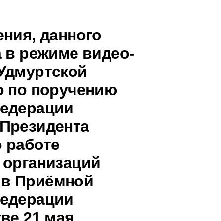
ения, данного
 в режиме видео-
Удмуртской
о по поручению
Федерации
 Президента
 работе
 организаций
 в Приёмной
Федерации
ве 21 мая