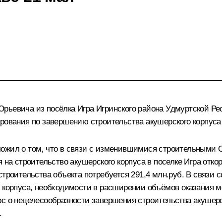
рьевича из посёлка Игра Игринского района Удмуртской Ре
рования по завершению строительства акушерского корпуса 
ложил о том, что в связи с изменившимися строительными 
 на строительство акушерского корпуса в поселке Игра отко
строительства объекта потребуется 291,4 млн.руб. В связи
о корпуса, необходимости в расширении объёмов оказания 
ос о нецелесообразности завершения строительства акушерс
.