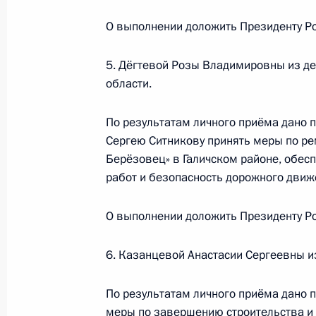
конференц-связи жительницы Кост
Президента Российской Федерации
О выполнении доложить Президенту Ро
Российской Федерации по работе 
Михаилом Михайловским в Приёмн
5. Дёгтевой Розы Владимировны из де
по приёму граждан в Москве 16 но
области.
13 июля 2018 года, 20:05
По результатам личного приёма дано 
Сергею Ситникову принять меры по ре
Берёзовец» в Галичском районе, обес
О ходе исполнения поручения, дан
работ и безопасность дорожного движ
конференц-связи жительницы Кост
Президента Российской Федерации
О выполнении доложить Президенту Ро
Александрой Левицкой в Приёмной
граждан в Москве 18 января 2018 
6. Казанцевой Анастасии Сергеевны и
13 июля 2018 года, 20:04
По результатам личного приёма дано 
меры по завершению строительства и 