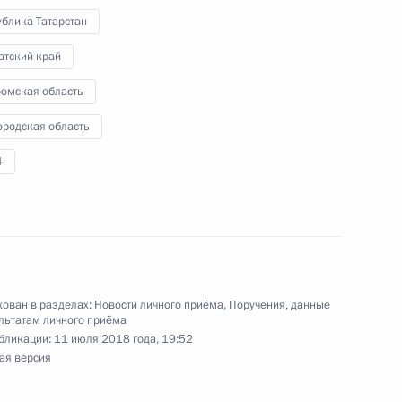
блика Татарстан
боты мобильной приёмной Президента
атский край
едеральном округе
ромская область
ородская область
4
тогам личного приёма в режиме видео-
овской области, проведённого по поручению
 советником Президента Российской Федерации
й Президента Российской Федерации по приёму
 года
ован в разделах:
Новости личного приёма
,
Поручения, данные
льтатам личного приёма
бликации:
11 июля 2018 года, 19:52
ая версия