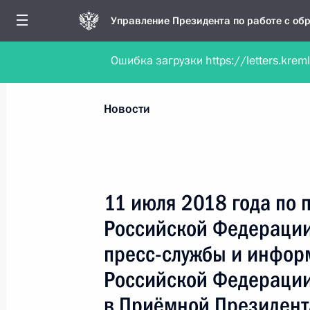
Управление Президента по работе с о
Ошибка загрузки https://letters.krem
Обратиться в форме электронного докуме
Все новости
Личный приём
Мобильна
Новости
Поиск по руководителю, географии и тематике
11 июля 2018 года по
Российской Федерации
Все руководители, регионы, города и темы
пресс-службы и инфор
Российской Федерации
в Приёмной Президент