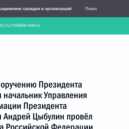
бращениями граждан и организаций
Поиск
lin.ru/mobile-menu
нта
Обратиться в устной форме
Новости
Обзоры обращени
я приёмная
июль, 2018
 поручению Президента
 начальник Управления
мации Президента
 Андрей Цыбулин провёл
а Российской Федерации