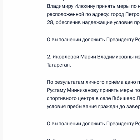
Владимиру Илюхину принять меры по к
Федерации по приёму граждан в М
расположенной по адресу: город Петр
13 июля 2018 года, 20:11
28, обеспечив надлежащие условия пр
О выполнении доложить Президенту Ро
О ходе исполнения поручения, дан
конференц-связи жительницы Моск
2. Яковлевой Марии Владимировны из
Президента Российской Федераци
Татарстан.
Федерации Игорем Левитиным в П
по приёму граждан в Москве 1 окт
По результатам личного приёма дано п
Рустаму Минниханову принять меры по
13 июля 2018 года, 20:10
спортивного центра в селе Габишево 
условия пребывания граждан до завер
О ходе исполнения поручения, дан
О выполнении доложить Президенту Ро
конференц-связи жительницы Санкт
Президента Российской Федераци