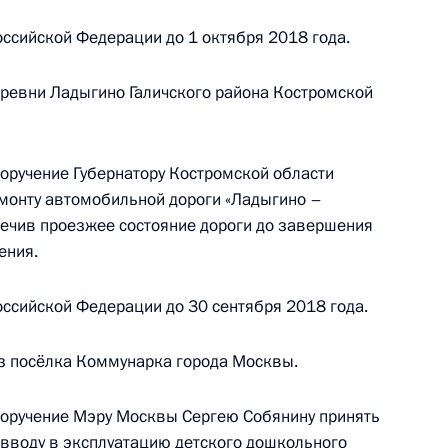
ромской области, проведённого по поручению
 начальником Управления Президента
ссийской Федерации до 1 октября 2018 года.
с обращениями граждан и организаций
ой Президента Российской Федерации
ревни Ладыгино Галичского района Костромской
ября 2016 года
поручение Губернатору Костромской области
монту автомобильной дороги «Ладыгино –
печив проезжее состояние дороги до завершения
ного по итогам личного приёма в режиме видео-
ения.
ромской области, проведённого по поручению
 советником Президента Российской Федерации
ссийской Федерации до 30 сентября 2018 года.
 Президента Российской Федерации по приёму
года
з посёлка Коммунарка города Москвы.
поручение Мэру Москвы Сергею Собянину принять
вводу в эксплуатацию детского дошкольного