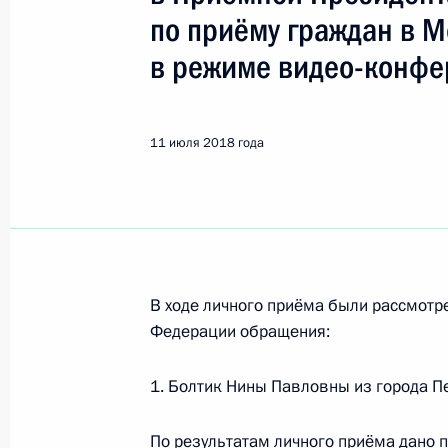
Показа
по приёму граждан в 
в режиме видео-конфе
Продолжен контроль исполнения по
в режиме видео-конференц-связи 
по поручению Президента Российс
11 июля 2018 года
Президента Российской Федерации
и организаций Михаилом Михайлов
Федерации по приёму граждан в М
13 июля 2018 года, 20:12
В ходе личного приёма были рассмот
Федерации обращения:
Продлён контроль исполнения пору
в режиме видео-конференц-связи ж
1. Болтик Нины Павловны из города П
по поручению Президента Российс
Президента Российской Федерации
По результатам личного приёма дано 
и организаций Михаилом Михайлов