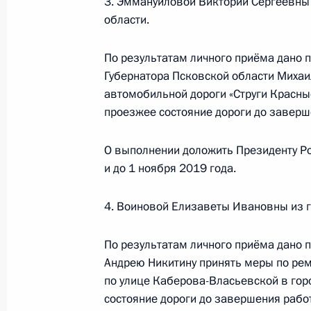
3. Эммануиловой Виктории Сергеевны
Федерации Андреем Фурсенко в Пр
области.
по приёму граждан в Москве 13 ок
13 июля 2018 года, 20:06
По результатам личного приёма дано
Губернатора Псковской области Михаи
автомобильной дороги «Струги Красны
проезжее состояние дороги до заверш
О ходе исполнения поручения, дан
конференц-связи жительницы Респ
О выполнении доложить Президенту Ро
Президента Российской Федерации
и до 1 ноября 2019 года.
Российской Федерации по работе 
Михаилом Михайловским в Приёмн
4. Воиновой Елизаветы Ивановны из г
по приёму граждан в Москве 17 ма
13 июля 2018 года, 20:05
По результатам личного приёма дано 
Андрею Никитину принять меры по рем
по улице Каберова-Власьевской в гор
О ходе исполнения поручения, дан
состояние дороги до завершения рабо