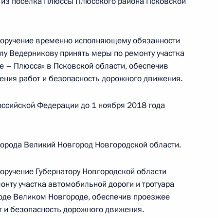
 из посёлка Плюссы Плюсского района Псковской
иёмной Президента Российской Федерации
тября 2015 года
 поручение временно исполняющему обязанности
лу Ведерникову принять меры по ремонту участка
е – Плюсса» в Псковской области, обеспечив
ения работ и безопасность дорожного движения.
ного по итогам личного приёма в режиме видео-
ублики Калмыкия, проведённого по поручению
ссийской Федерации до 1 ноября 2018 года
 начальником Управления Президента
с обращениями граждан и организаций
ой Президента Российской Федерации
орода Великий Новгород Новгородской области.
я 2018 года
поручение Губернатору Новгородской области
онту участка автомобильной дороги и тротуара
оде Великом Новгороде, обеспечив проезжее
ного по итогам личного приёма в режиме видео-
т и безопасность дорожного движения.