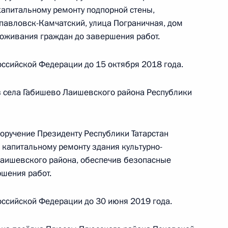
апитальному ремонту подпорной стены,
оскве 16 ноября 2016 года
опавловск-Камчатский, улица Пограничная, дом
оживания граждан до завершения работ.
ссийской Федерации до 15 октября 2018 года.
ного по итогам личного приёма в режиме видео-
овской области, проведённого по поручению
 села Габишево Лаишевского района Республики
и помощником Президента Российской
риёмной Президента Российской Федерации
ября 2014 года
оручение Президенту Республики Татарстан
 капитальному ремонту здания культурно-
Лаишевского района, обеспечив безопасные
шения работ.
ного по итогам личного приёма в режиме видео-
ссийской Федерации до 30 июня 2019 года.
-Петербурга, проведённого по поручению
и помощником Президента Российской