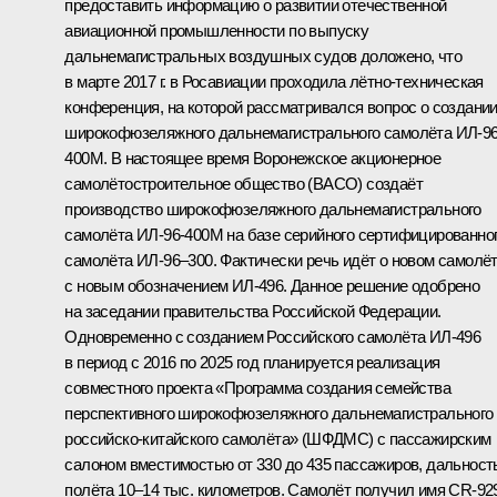
предоставить информацию о развитии отечественной
авиационной промышленности по выпуску
дальнемагистральных воздушных судов доложено, что
в марте 2017 г. в Росавиации проходила лётно-техническая
конференция, на которой рассматривался вопрос о создани
широкофюзеляжного дальнемагистрального самолёта ИЛ-96
400М. В настоящее время Воронежское акционерное
самолётостроительное общество (ВАСО) создаёт
производство широкофюзеляжного дальнемагистрального
самолёта ИЛ-96-400М на базе серийного сертифицированно
самолёта ИЛ-96–300. Фактически речь идёт о новом самолё
с новым обозначением ИЛ-496. Данное решение одобрено
на заседании правительства Российской Федерации.
Одновременно с созданием Российского самолёта ИЛ-496
в период с 2016 по 2025 год планируется реализация
совместного проекта «Программа создания семейства
перспективного широкофюзеляжного дальнемагистрального
российско-китайского самолёта» (ШФДМС) с пассажирским
салоном вместимостью от 330 до 435 пассажиров, дальност
полёта 10–14 тыс. километров. Самолёт получил имя CR-92