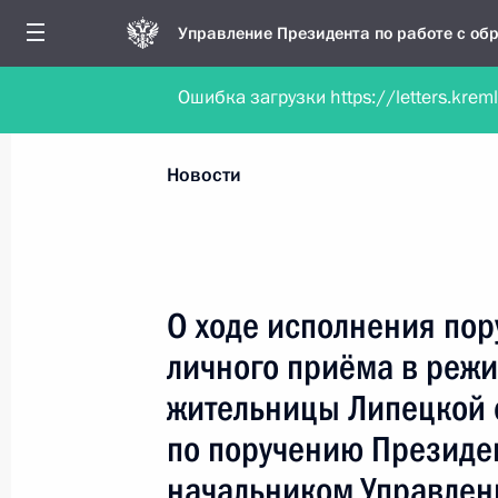
Управление Президента по работе с о
Ошибка загрузки https://letters.krem
Обратиться в форме электронного докуме
Все новости
Личный приём
Мобильна
Новости
Поиск по руководителю, географии и тематике
О ходе исполнения пор
личного приёма в реж
Все руководители, регионы, города и темы
жительницы Липецкой 
по поручению Президе
начальником Управлен