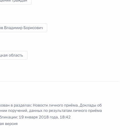
щения граждан
чения, данного по итогам личного приёма
ительницы Ставропольского края,
дента Российской Федерации начальником
ов Владимир Борисович
мации Президента Российской Федерации
езидента Российской Федерации по приёму
года
цкая область
ов 1 и 2 перечня поручений, данных по итогам
льной приёмной Президента Российской
ован в разделах:
Новости личного приёма
,
Доклады об
нии поручений, данных по результатам личного приёма
бликации:
19 января 2018 года, 18:42
ая версия