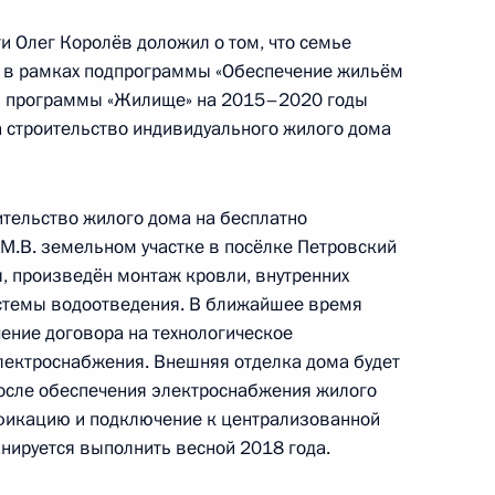
и Олег Королёв доложил о том, что семье
а в рамках подпрограммы «Обеспечение жильём
й программы «Жилище» на 2015–2020 годы
 строительство индивидуального жилого дома
ного по итогам личного приёма в режиме видео-
ской области, проведённого по поручению
 заместителем Руководителя Администрации
тельство жилого дома на бесплатно
– пресс-секретарём Президента Российской
М.В. земельном участке в посёлке Петровский
Приёмной Президента Российской Федерации
, произведён монтаж кровли, внутренних
абря 2015 года
системы водоотведения. В ближайшее время
ение договора на технологическое
лектроснабжения. Внешняя отделка дома будет
осле обеспечения электроснабжения жилого
ификацию и подключение к централизованной
ного по итогам личного приёма в режиме видео-
нируется выполнить весной 2018 года.
овской области, проведённого по поручению
 начальником Управления Президента