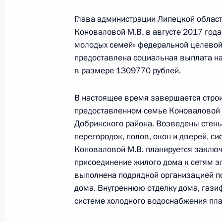
22 января 2018 года, 12:33
Глава администрации Липецкой област
Коноваловой М.В. в августе 2017 год
молодых семей» федеральной целево
предоставлена социальная выплата на
О ходе исполнения поручения, дан
в размере 1309770 рублей.
конференц-связи жителя Архангель
Президента Российской Федерации
В настоящее время завершается строи
Президента Российской Федерации 
предоставленном семье Коноваловой 
Федерации Дмитрием Песковым в 
Добринского района. Возведены стены
по приёму граждан в Москве 4 дек
перегородок, полов, окон и дверей, 
22 января 2018 года, 12:32
Коноваловой М.В. планируется заключ
присоединение жилого дома к сетям э
выполнена подрядной организацией п
дома. Внутреннюю отделку дома, газ
О ходе исполнения поручения, дан
системе холодного водоснабжения пла
конференц-связи жительницы Иван
Президента Российской Федерации