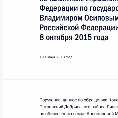
Показа
Федерации по государ
Владимиром Осиповым
О ходе исполнения поручения, дан
Российской Федерации
конференц-связи жительницы Респ
Президента Российской Федерации
8 октября 2015 года
Российской Федерации по работе 
Михаилом Михайловским в Приёмн
по приёму граждан в Москве 27 ап
19 января 2018 года
22 января 2018 года, 12:33
О ходе исполнения поручения, дан
конференц-связи жительницы Респ
Поручение, данное по обращению Ко
по поручению Президента Российс
Петровский Добринского района Липец
Российской Федерации Владимиром
по обеспечению семьи Коноваловой
Федерации по приёму граждан в М