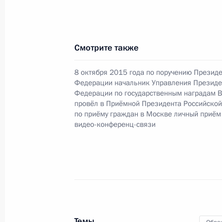
Российской Федерации по обеспече
Российской Федерации Михаилом 
Российской Федерации по приёму 
Смотрите также
22 января 2018 года, 12:32
8 октября 2015 года по поручению Презид
Федерации начальник Управления Президе
Федерации по государственным наградам 
О ходе исполнения поручения, дан
провёл в Приёмной Президента Российско
конференц-связи жительницы Свер
по приёму граждан в Москве личный приём
Президента Российской Федерации
видео-конференц-связи
Сергеем Глазьевым в Приёмной Пр
граждан в Москве 16 февраля 201
22 января 2018 года, 12:32
19 января 2018 года, пятница
Темы