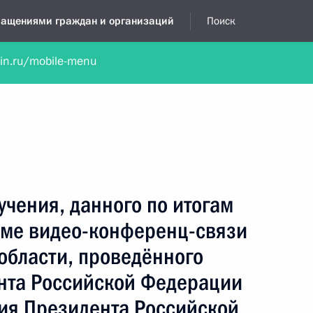
бращениями граждан и организаций
Поиск
lin.ru/mobile-menu
нта
Обратиться в устной форме
Новости
Обзоры обращени
я приёмная
январь, 2018
учения, данного по итогам
име видео-конференц-связи
области, проведённого
нта Российской Федерации
ия Президента Российской