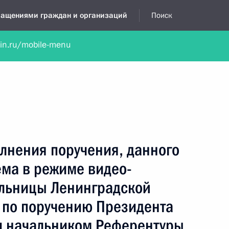
бращениями граждан и организаций
Поиск
lin.ru/mobile-menu
нта
Обратиться в устной форме
Новости
Обзоры обращени
я приёмная
декабрь, 2017
лнения поручения, данного
ёма в режиме видео-
льницы Ленинградской
 по поручению Президента
и начальником Референтуры