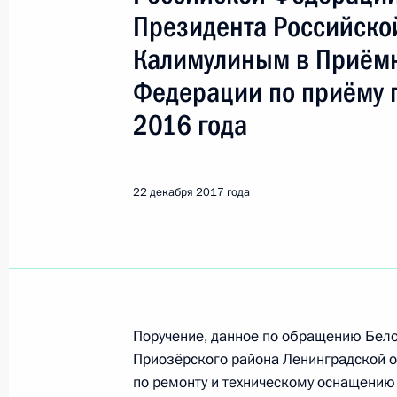
Показа
Президента Российск
Калимулиным в Приёмн
О ходе исполнения поручения, дан
Федерации по приёму 
конференц-связи жителя Астраханс
Президента Российской Федерации
2016 года
Президента Российской Федераци
Президента Российской Федерации
22 декабря 2017 года
25 декабря 2017 года, 19:09
О ходе исполнения поручения, дан
конференц-связи жителя Еврейской
по поручению Президента Российс
Поручение, данное по обращению Бел
управления Президента Российск
Приозёрского района Ленинградской о
в Приёмной Президента Российско
по ремонту и техническому оснащению
2017 года