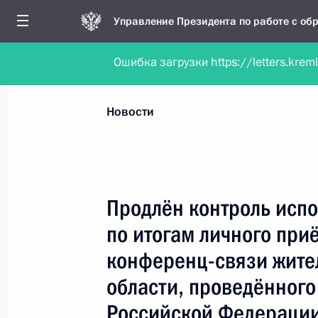
Управление Президента по работе с о
Ошибка загрузки https://letters.krem
Обратиться в форме электронного докуме
Все новости
Личный приём
Мобильна
Новости
Поиск по руководителю, географии и тематике
Продлён контроль испо
по итогам личного при
Все руководители, регионы, города и темы
конференц-связи жите
области, проведённого
Российской Федераци