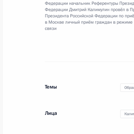
Федерации начальник Референтуры Презид
Российской Федерации по внешне
Федерации Дмитрий Калимулин провёл в П
в Приёмной Президента Российско
Президента Российской Федерации по при
15 декабря 2015 года
в Москве личный приём граждан в режиме
связи
25 декабря 2017 года, 19:05
О ходе исполнения поручения, дан
конференц-связи жительницы Респу
Президента Российской Федераци
Федерации Владимиром Кожиным в
Темы
Обра
по приёму граждан в Москве 14 но
25 декабря 2017 года, 19:04
Лица
Кали
22 декабря 2017 года, пятница