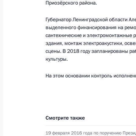
Приозёрского района.
25 декабря 2017 года, 19:08
Губернатор Ленинградской области Але
выделенного финансирования на ремо
сантехнические и электромонтажные 
О ходе исполнения поручения, дан
здания, монтаж электроакустики, осв
конференц-связи жителя Белгородс
сцены. В 2018 году запланированы ра
Президента Российской Федераци
культуры.
и документационного обеспечения
Осиповым в Приёмной Президента 
На этом основании контроль исполнени
в Москве 24 марта 2017 года
25 декабря 2017 года, 19:06
О ходе исполнения поручения, дан
Смотрите также
конференц-связи жительницы Астра
Президента Российской Федерации
19 февраля 2016 года по поручению Прези