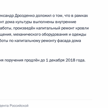
ксандр Дрозденко доложил о том, что в рамках
нт дома культуры выполнены внутренние
работы, произведён капитальный ремонт кровли
ного по итогам личного приёма в режиме видео-
ещения, механического оборудования и одежды
кой области, проведённого по поручению
боты по капитальному ремонту фасада дома
и начальником Управления информационного
 Президента Российской Федерации Сергеем
Российской Федерации по приёму граждан
я поручения продлён до 1 декабря 2018 года.
ного по итогам личного приёма в режиме видео-
ханской области, проведённого по поручению
 начальником Управления Президента
дента Российской