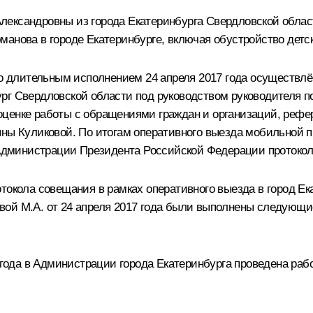
ександровны из города Екатеринбурга Свердловской област
манова в городе Екатеринбурге, включая обустройство детс
его длительным исполнением 24 апреля 2017 года осуществ
рг Свердловской области под руководством руководителя 
оценке работы с обращениями граждан и организаций, реф
яны Куликовой. По итогам оперативного выезда мобильной п
с Администрации Президента Российской Федерации протоко
отокола совещания в рамках оперативного выезда в город 
ой М.А. от 24 апреля 2017 года были выполнены следующие
7 года в Администрации города Екатеринбурга проведена ра