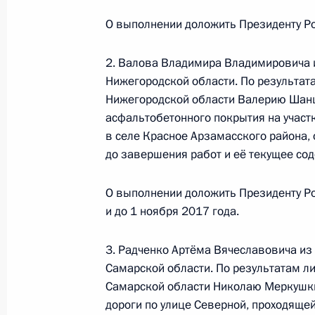
граждан в Москве 29 июля 2016 г
О выполнении доложить Президенту Ро
16 февраля 2017 года, 14:59
2. Валова Владимира Владимировича 
Нижегородской области. По результат
Нижегородской области Валерию Шанц
Исполнено поручение, данное по и
асфальтобетонного покрытия на участ
конференц-связи жительницы Алтай
в селе Красное Арзамасского района,
Президента Российской Федерации
до завершения работ и её текущее со
Александром Бедрицким в Приёмн
по приёму граждан в Москве 29 се
О выполнении доложить Президенту Р
16 февраля 2017 года, 14:57
и до 1 ноября 2017 года.
3. Радченко Артёма Вячеславовича из
Самарской области. По результатам ли
Продлён контроль исполнения пору
Самарской области Николаю Меркушки
в режиме видео-конференц-связи ж
дороги по улице Северной, проходящей
по поручению Президента Российс