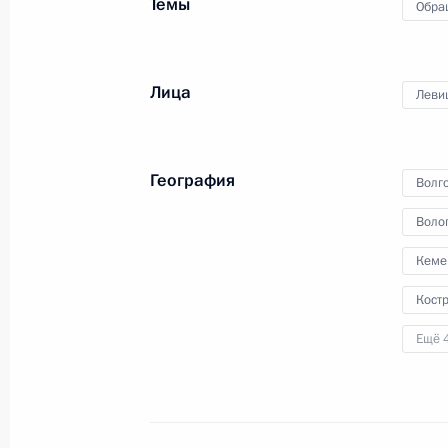
Темы
Обра
по приёму граждан в Москве личн
15 февраля 2017 года, 14:28
Лица
Леви
Исполнено поручение, данное по и
конференц-связи жительницы Омск
География
Волго
Президента Российской Федераци
Федерации Игорем Щёголевым в П
Воло
по приёму граждан в Москве 13 ок
Кеме
15 февраля 2017 года, 14:26
Кост
Ещё 
Продолжен контроль исполнения по
в режиме видео-конференц-связи 
проведённого по поручению Прези