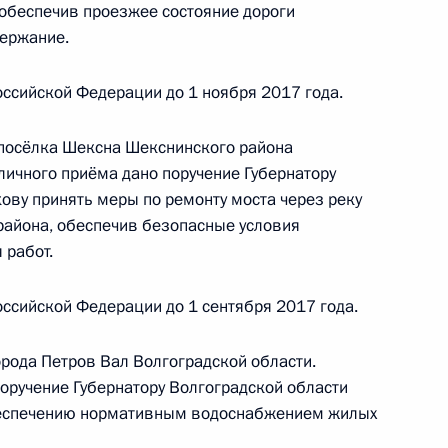
обеспечив проезжее состояние дороги
 по социально-экономическому сотрудничеству
держание.
ружества Независимых Государств, Республикой
тия Олегом Говоруном в Приёмной Президента
ссийской Федерации до 1 ноября 2017 года.
граждан в Москве 22 апреля 2016 года
 посёлка Шексна Шекснинского района
личного приёма дано поручение Губернатору
ову принять меры по ремонту моста через реку
я поручений, данных по итогам работы в городе
района, обеспечив безопасные условия
арстан мобильной приёмной Президента
 работ.
ссийской Федерации до 1 сентября 2017 года.
рода Петров Вал Волгоградской области.
поручение Губернатору Волгоградской области
беспечению нормативным водоснабжением жилых
ию Президента Российской Федерации советник
 Александра Левицкая провела в Приёмной