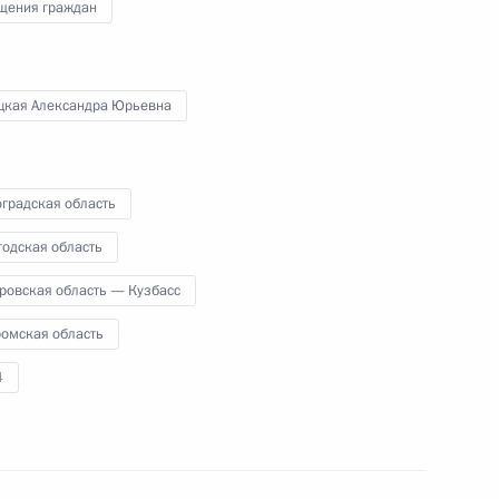
щения граждан
ый приём граждан
цкая Александра Юрьевна
тогам личного приёма в режиме видео-
ой области, проведённого по поручению
градская область
и помощником Президента Российской
риёмной Президента Российской Федерации
годская область
тября 2016 года
ровская область — Кузбасс
ромская область
4
ручения, данного по итогам личного приёма
жительницы Новосибирской области,
дента Российской Федерации начальником