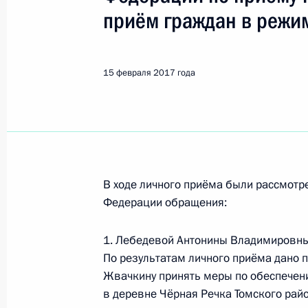
Показа
приём граждан в режи
Исполнено поручение, данное по и
конференц-связи жительницы Ниже
15 февраля 2017 года
Президента Российской Федерации
Российской Федерации по социаль
с государствами – участниками Сод
Абхазия и Республикой Южная Осе
Российской Федерации по приёму 
В ходе личного приёма были рассмот
16 февраля 2017 года, 15:03
Федерации обращения:
1. Лебедевой Антонины Владимировны
Исполнено поручение, данное по и
По результатам личного приёма дано 
конференц-связи жителя города Са
Жвачкину принять меры по обеспече
Президента Российской Федерации
в деревне Чёрная Речка Томского райо
Вениамином Яковлевым в Приёмно