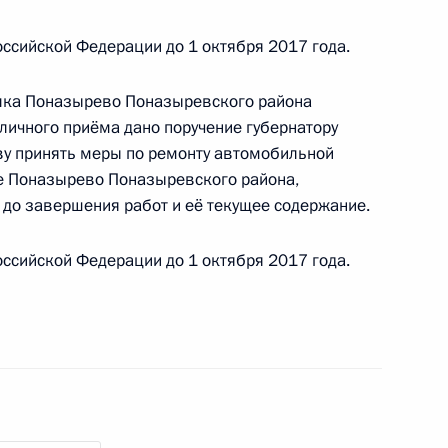
 по приёму граждан в Москве личный приём
ссийской Федерации до 1 октября 2017 года.
ц-связи
ёлка Поназырево Поназыревского района
личного приёма дано поручение губернатору
ву принять меры по ремонту автомобильной
ию Президента Российской Федерации прокурор
ке Поназырево Поназыревского района,
провёл в Приёмной Президента Российской
 до завершения работ и её текущее содержание.
оскве личный приём граждан
ссийской Федерации до 1 октября 2017 года.
ию Президента Российской Федерации
ника Департамента Федеральной службы
вания по Центральному федеральному округу
ёмной Президента Российской Федерации