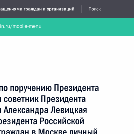
бращениями граждан и организаций
Поиск
lin.ru/mobile-menu
нта
Обратиться в устной форме
Новости
Обзоры обращени
я приёмная
февраль, 2017
 по поручению Президента
 советник Президента
 Александра Левицкая
резидента Российской
граждан в Москве личный