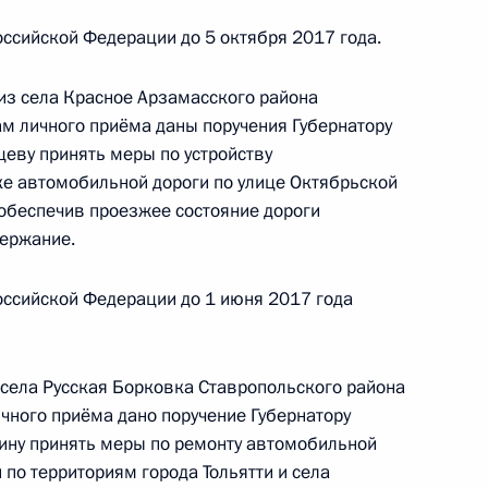
ода
ссийской Федерации до 5 октября 2017 года.
из села Красное Арзамасского района
ам личного приёма даны поручения Губернатору
еву принять меры по устройству
тогам личного приёма в режиме видео-
ке автомобильной дороги по улице Октябрьской
ского края, проведённого по поручению
 обеспечив проезжее состояние дороги
 советником Президента Российской Федерации
держание.
ой Президента Российской Федерации
нтября 2015 года
оссийской Федерации до 1 июня 2017 года
 села Русская Борковка Ставропольского района
чного приёма дано поручение Губернатору
чения, данного по итогам личного приёма
ну принять меры по ремонту автомобильной
ительницы Алтайского края, проведённого
 по территориям города Тольятти и села
кой Федерации начальником Управления