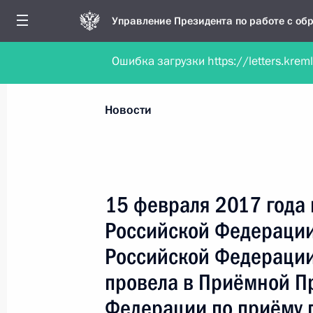
Управление Президента по работе с о
Ошибка загрузки https://letters.krem
Обратиться в форме электронного докуме
Все новости
Личный приём
Мобильна
Новости
Поиск по руководителю, географии и тематике
15 февраля 2017 года
Российской Федерации
Все руководители, регионы, города и темы
Российской Федерации
провела в Приёмной П
Федерации по приёму 