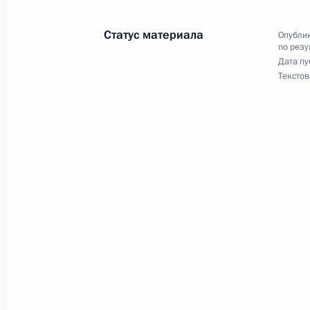
Управления Президента Российско
Манжосиным в Приёмной Президен
Статус материала
Опублик
в Москве 9 декабря 2016 года
по резу
Дата пу
15 февраля 2017 года, 14:25
Текстов
Продлён контроль исполнения пору
в режиме видео-конференц-связи ж
проведённого по поручению Прези
Управления Президента Российско
и организаций Михаилом Михайлов
Федерации по приёму граждан в Мо
15 февраля 2017 года, 14:23