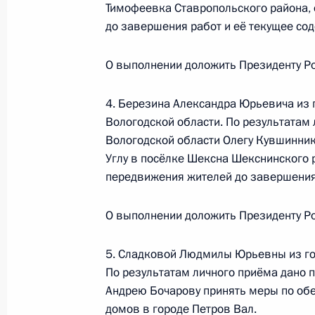
Тимофеевка Ставропольского района, 
Президента Российской Федерации
до завершения работ и её текущее со
с государствами – участниками Сод
Абхазия и Республикой Южная Осе
О выполнении доложить Президенту Ро
Российской Федерации по приёму 
16 февраля 2017 года, 14:55
4. Березина Александра Юрьевича из
Вологодской области. По результатам 
Вологодской области Олегу Кувшинник
О ходе исполнения пункта 3 перечн
Углу в посёлке Шексна Шекснинского 
Набережные Челны Республики Тат
передвижения жителей до завершения
16 февраля 2017 года, 14:53
О выполнении доложить Президенту Ро
5. Сладковой Людмилы Юрьевны из го
15 февраля 2017 года, среда
По результатам личного приёма дано 
Андрею Бочарову принять меры по о
15 февраля 2017 года по поручен
домов в городе Петров Вал.
Президента Российской Федерации