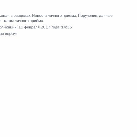
й Федерации по внешней политике Александром
та Российской Федерации по приёму граждан
ован в разделах:
Новости личного приёма
,
Поручения, данные
льтатам личного приёма
бликации:
15 февраля 2017 года, 14:35
ая версия
чения, данного по итогам личного приёма
ительницы Белгородской области,
дента Российской Федерации начальником
й Федерации по работе с обращениями граждан
ским в Приёмной Президента Российской
скве 8 сентября 2015 года