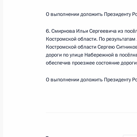
Президента Российской Федерации
О выполнении доложить Президенту Ро
граждан в режиме видео-конферен
15 февраля 2017 года, 14:35
6. Смирнова Ильи Сергеевича из пос
Костромской области. По результатам 
Костромской области Сергею Ситнико
15 февраля 2017 года по поручен
дороги по улице Набережной в посёл
города Москвы Владимир Чуриков 
обеспечив проезжее состояние дороги
Федерации по приёму граждан в М
О выполнении доложить Президенту Ро
15 февраля 2017 года, 14:31
15 февраля 2017 года по поручен
исполняющий обязанности началь
по надзору в сфере природопользо
Константин Елисеев провёл в При