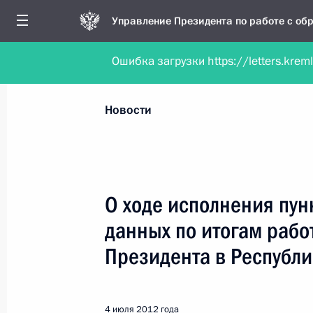
Управление Президента по работе с о
Ошибка загрузки https://letters.krem
Обратиться в форме электронного докуме
Все новости
Личный приём
Мобильна
Новости
Поиск по руководителю, географии и тематике
О ходе исполнения пун
данных по итогам раб
Все руководители, регионы, города и темы
Президента в Республи
4 июля 2012 года