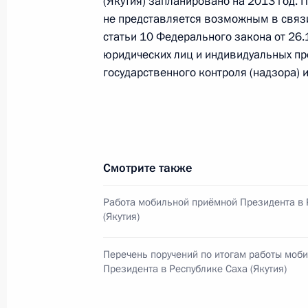
(Якутия) запланировано на 2013 год.
не представляется возможным в связи 
статьи 10 Федерального закона от 26.
юридических лиц и индивидуальных п
О ходе исполнения пункта 7 перечн
государственного контроля (надзора) 
Коломне Московской области моб
10 июля 2012 года, 09:25
9 июля 2012 года, понедельник
Смотрите также
О ходе исполнения пункта 3 перечн
Работа мобильной приёмной Президента в 
мобильной приёмной Президента в
(Якутия)
9 июля 2012 года, 15:31
Перечень поручений по итогам работы моб
Президента в Республике Саха (Якутия)
Признано исполненным поручение,