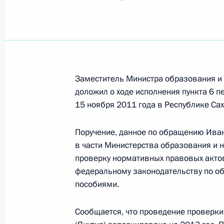
Показа
Продолжен контроль исполнения пу
работы мобильной приёмной Прези
10 июля 2012 года, 19:50
Заместитель Министра образования и
доложил о ходе исполнения пункта 6 п
15 ноября 2011 года в Республике Са
О ходе исполнения пункта 5 перечн
мобильной приёмной Президента в
Поручение, данное по обращению Иван
в части Министерства образования и 
10 июля 2012 года, 19:46
проверку нормативных правовых актов
федеральному законодательству по о
пособиями.
О ходе исполнения пункта 3 перечн
мобильной приёмной Президента в
Сообщается, что проведение проверки
10 июля 2012 года, 19:35