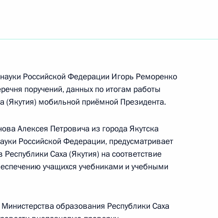
ть следующие материалы
нкта 6 перечня поручений, данных по итогам
дента во Владимирской области
 науки Российской Федерации Игорь Реморенко
еречня поручений, данных по итогам работы
ха (Якутия) мобильной приёмной Президента.
я поручений, данных по итогам работы
 Свердловской области
ова Алексея Петровича из города Якутска
науки Российской Федерации, предусматривает
 Республики Саха (Якутия) на соответствие
беспечению учащихся учебниками и учебными
я поручений, данных по итогам работы
 Оренбургской области
 Министерства образования Республики Саха