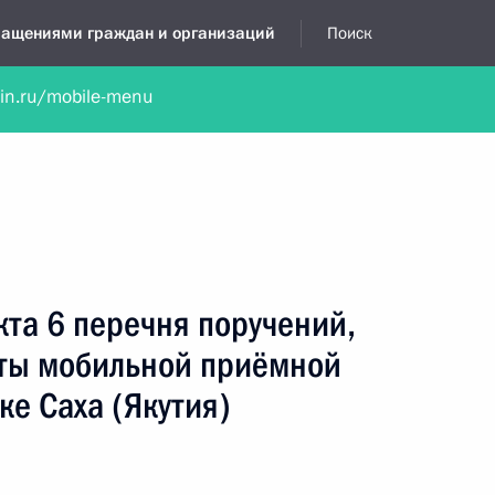
бращениями граждан и организаций
Поиск
lin.ru/mobile-menu
нта
Обратиться в устной форме
Новости
Обзоры обращени
я приёмная
июль, 2012
кта 6 перечня поручений,
оты мобильной приёмной
ке Саха (Якутия)