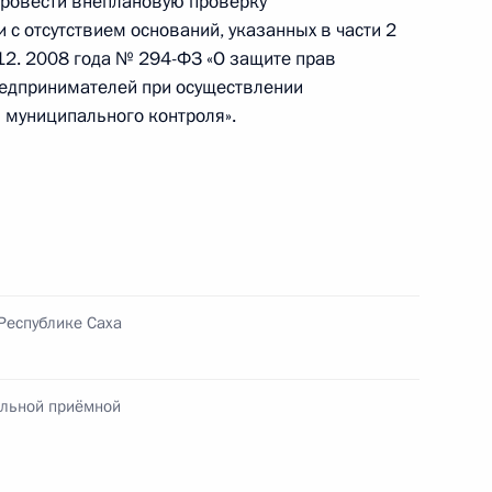
 Провести внеплановую проверку
с отсутствием оснований, указанных в части 2
12. 2008 года № 294-ФЗ «О защите прав
редпринимателей при осуществлении
я поручений, данных по итогам работы в городе
и муниципального контроля».
ильной приёмной Президента
я поручений, данных по итогам работы
Республике Саха
 Самарской области
ильной приёмной
 данное по итогам личного приёма в режиме