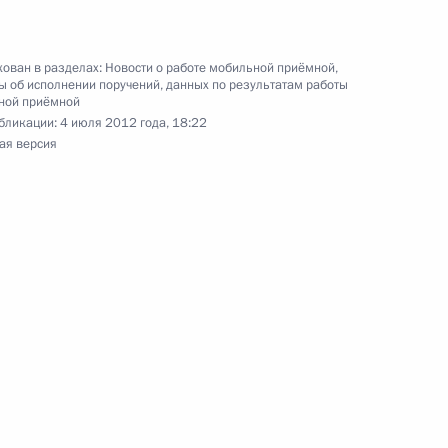
ован в разделах:
Новости о работе мобильной приёмной
,
 об исполнении поручений, данных по результатам работы
я поручений, данных по итогам работы
ной приёмной
 приёмной Президента
бликации:
4 июля 2012 года, 18:22
ая версия
ий, данных по итогам работы мобильной
ой области
ия пункта 3 перечня поручений, данных
ной Президента в Республике Татарстан