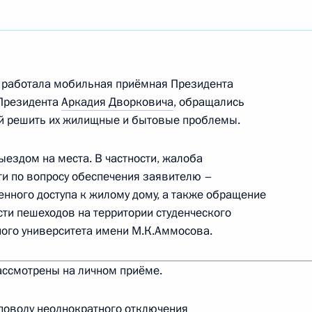
ть следующие материалы
дента во Владимирской области
ке работала мобильная приёмная Президента
 Президента
Аркадия Дворковича
, обращались
ой решить их жилищные и бытовые проблемы.
я поручений, данных по итогам работы
ездом на места. В частности, жалоба
 Республике Калмыкия
ти по вопросу обеспечения заявителю –
енного доступа к жилому дому, а также обращение
сти пешеходов на территории студенческого
ого университета имени М.К.Аммосова.
еречня поручений, данных по итогам работы
 Тверской области
ассмотрены на личном приёме.
 поводу неоднократного отключения