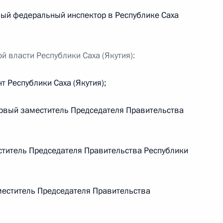
ный федеральный инспектор в Республике Саха
беспечении населения топливом, данного
мной Президента в посёлке Соловецкий
й власти Республики Саха (Якутия):
 Республики Саха (Якутия);
ервый заместитель Председателя Правительства
я поручений, данных по итогам работы
 Алтайском крае
титель Председателя Правительства Республики
еститель Председателя Правительства
езидента будет работать во Владимирской