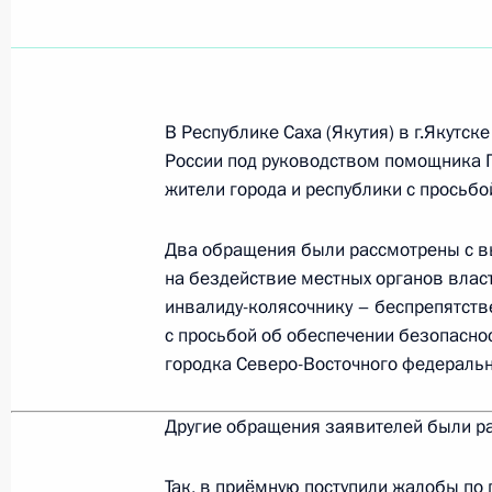
Показа
Работа мобильной приёмной Прези
16 ноября 2011 года, 17:30
В Республике Саха (Якутия) в г.Якутс
России под руководством помощника
жители города и республики с просьб
О ходе исполнения пункта 5 перечн
Два обращения были рассмотрены с вы
мобильной приёмной Президента в
на бездействие местных органов влас
16 ноября 2011 года, 16:30
инвалиду-колясочнику – беспрепятств
с просьбой об обеспечении безопасно
городка Северо-Восточного федеральн
О ходе исполнения пунктов 2 и 5 п
мобильной приёмной Президента в
Другие обращения заявителей были р
16 ноября 2011 года, 10:50
Так, в приёмную поступили жалобы по