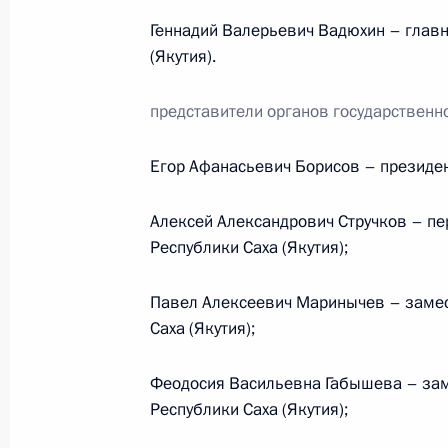
Геннадий Валерьевич Вадюхин – глав
(Якутия).
О ходе исполнения поручения об о
по итогам работы мобильной приё
представители органов государственно
Архангельской области
16 ноября 2011 года, 10:10
Егор Афанасьевич Борисов – президент
Алексей Александрович Стручков – п
Республики Саха (Якутия);
О ходе исполнения пункта 7 перечн
мобильной приёмной Президента в
Павел Алексеевич Маринычев – замес
16 ноября 2011 года, 10:00
Саха (Якутия);
Феодосия Васильевна Габышева – зам
16 ноября мобильная приёмная Пр
Республики Саха (Якутия);
области