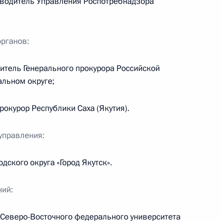
оводитель Управления Роспотребнадзора
дента в Хабаровском крае
органов:
итель Генерального прокурора Российской
льном округе;
дента в Вологодской области
окурор Республики Саха (Якутия).
управления:
ий, данных по итогам работы мобильной
ского округа «Город Якутск».
 области
ний:
Северо-Восточного федерального университета