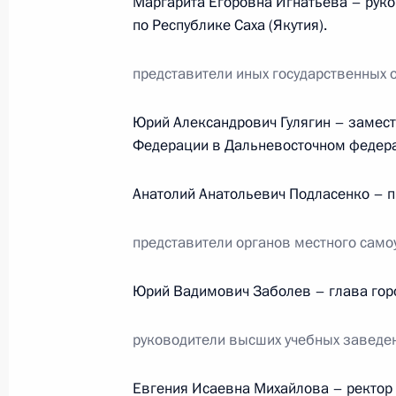
Маргарита Егоровна Игнатьева – рук
12 ноября 2011 года, суббота
по Республике Саха (Якутия).
Работа мобильной приемной Прези
представители иных государственных 
12 ноября 2011 года, 16:10
Юрий Александрович Гулягин – замест
Федерации в Дальневосточном федера
Работа мобильной приёмной Прези
Анатолий Анатольевич Подласенко – пр
12 ноября 2011 года, 16:00
представители органов местного само
Исполнен пункт 4 перечня поручен
Юрий Вадимович Заболев – глава город
приёмной Президента в Рязанской
руководители высших учебных заведе
12 ноября 2011 года, 15:40
Евгения Исаевна Михайлова – ректор 