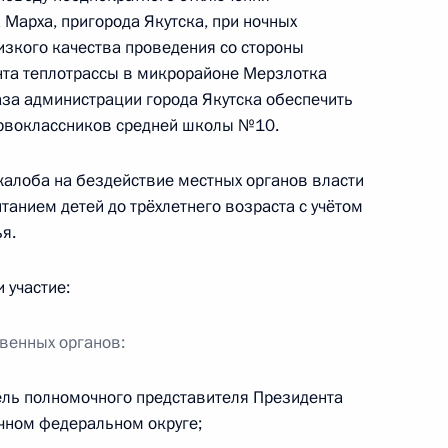
Марха, пригорода Якутска, при ночных
низкого качества проведения со стороны
оручений, данных по итогам работы мобильной
нта теплотрассы в микрорайоне Мерзлотка
е Марий Эл
каза администрации города Якутска обеспечить
рвоклассников средней школы №10.
жалоба на бездействие местных органов власти
анием детей до трёхлетнего возраста с учётом
еречня поручений, данных по итогам работы
я.
 Костромской области
 участие:
венных органов:
еречня поручений, данных по итогам работы
 городе Коломне Московской области
ель полномочного представителя Президента
чном федеральном округе;