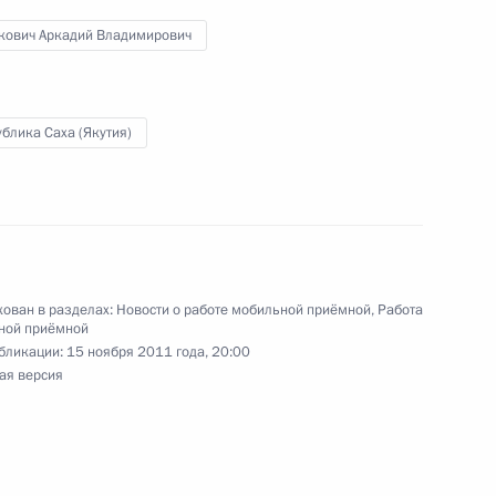
кович Аркадий Владимирович
поручения, данного по итогам работы
блика Саха (Якутия)
 Астраханской области
ложенные в обращении, рассмотренном в ходе
ован в разделах:
Новости о работе мобильной приёмной
,
Работа
дента в Тверской области
ной приёмной
бликации:
15 ноября 2011 года, 20:00
ая версия
и проинформировала о результатах проверки
 работы мобильной приёмной Президента