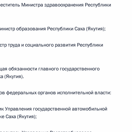
еститель Министра здравоохранения Республики
нистр образования Республики Саха (Якутия);
ента в Республике Саха (Якутия)
тр труда и социального развития Республики
ая обязанности главного государственного
 (Якутия).
ов федеральных органов исполнительной власти:
зидента будет работать в Республике Саха
ик Управления государственной автомобильной
 Саха (Якутия);