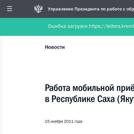
Управление Президента по работе с о
Ошибка загрузки https://letters.krem
Обратиться в форме электронного докуме
Все новости
Личный приём
Мобильна
Новости
Поиск по руководителю, географии и тематике
Работа мобильной при
в Республике Саха (Яку
Все руководители, регионы, города и темы
15 ноября 2011 года