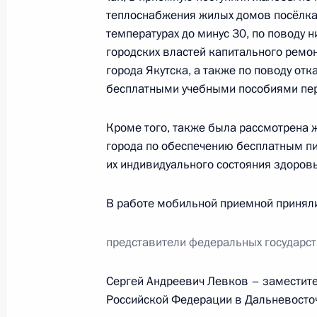
теплоснабжения жилых домов посёлка 
температурах до минус 30, по поводу 
Исполнены пункты 4 и 5 перечня п
городских властей капитального ремо
приёмной Президента в Республик
города Якутска, а также по поводу от
16 ноября 2011 года, 10:40
бесплатными учебными пособиями пе
Кроме того, также была рассмотрена 
города по обеспечению бесплатным пит
О ходе исполнения пунктов 4 и 5 п
их индивидуального состояния здоровь
мобильной приёмной Президента в
16 ноября 2011 года, 10:30
В работе мобильной приемной приняли
представители федеральных государст
О ходе исполнения пунктов 1 и 2 п
мобильной приёмной Президента в
Сергей Андреевич Левков – заместит
Российской Федерации в Дальневосто
16 ноября 2011 года, 10:20