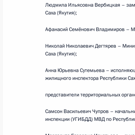
Людмила Ильясовна Вербицкая – зам
16 ноября 2011 года, 09:00
Саха (Якутия);
Афанасий Семёнович Владимиров – Ми
15 ноября 2011 года, вторник
Работа мобильной приёмной Презид
Николай Николаевич Дегтярев – Минис
Саха (Якутия);
15 ноября 2011 года, 20:00
Анна Юрьевна Сутемьева – исполняющ
жилищного инспектора Республики Саха
14 ноября 2011 года, понедельник
представители территориальных орган
15 ноября мобильная приёмная Пре
(Якутия)
Самсон Васильевич Чупров – начальн
14 ноября 2011 года, 15:00
инспекции (УГИБДД) МВД по Республике