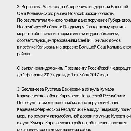
2. Воропаева Александра Андреевича из деревни Большой
Оёш Колыванского района Новосибирской области.
По результатам личного приёма дано поручение Губернатор
Новосибирской области Владимиру Городецкому принять
меры по обеспечению нормативным водоснабжением,
соответствующим требованиям СанПиН, жилых домов
в посёлке Колывань и в деревне Большой Оёш Колыванско
района.
О выполнении доложить Президенту Российской Федераци
до 1 февраля 2017 года и до 1 октября 2017 года.
3. Бесленеева Рустама Бекировича из аула Хумара
Карачаевского района Карачаево-Черкесской Республики.
По результатам личного приёма дано поручение Главе
Карачаево-Черкесской Республики Рашиду Темрезову прин
меры по ремонту автомобильной дороги по улице Курортной
в ауле Хумара Карачаевского района, обеспечив проезжее
состояние дороги до завершения работ.