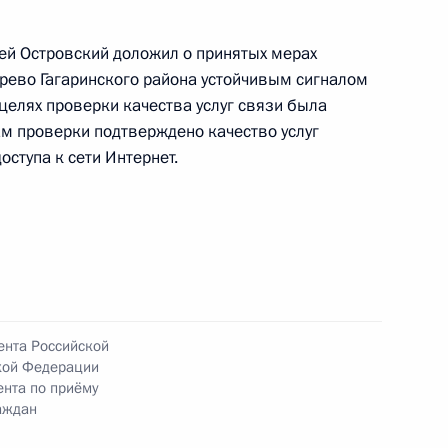
ей Островский доложил о принятых мерах
рево Гагаринского района устойчивым сигналом
 целях проверки качества услуг связи была
ам проверки подтверждено качество услуг
ного по итогам личного приёма в режиме видео-
ступа к сети Интернет.
градской области, проведённого по поручению
 заместителем Руководителя Администрации
и Магомедсаламом Магомедовым в Приёмной
 по приёму граждан в Москве 5 февраля
ента Российской
кой Федерации
нта по приёму
ного по итогам личного приёма в режиме видео-
аждан
ской области, проведённого по поручению