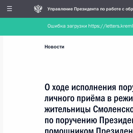
Управление Президента по работе с о
Ошибка загрузки https://letters.krem
Обратиться в форме электронного докуме
Все новости
Личный приём
Мобильна
Новости
Поиск по руководителю, географии и тематике
О ходе исполнения пор
личного приёма в реж
Все руководители, регионы, города и темы
жительницы Смоленско
по поручению Президе
помощником Президен