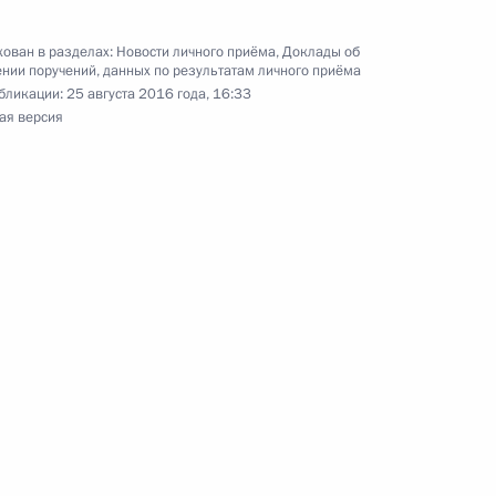
ного по итогам личного приёма в режиме видео-
бласти, проведённого по поручению Президента
ован в разделах:
Новости личного приёма
,
Доклады об
 Президента Российской Федерации Антоном
нии поручений, данных по результатам личного приёма
бликации:
25 августа 2016 года, 16:33
 Российской Федерации по приёму граждан
ая версия
ного по итогам личного приёма в режиме видео-
да Москвы, проведённого по поручению
 советником Президента Российской Федерации
езидента Российской Федерации по приёму
года