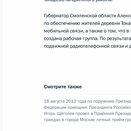
21 января 2016 года
Губернатор Смоленской области Алекс
26 августа 2016 года, 17:10
по обеспечению жителей деревни Тока
мобильной связи, а также о том, что в
создана рабочая группа. По результат
О ходе исполнения поручения, дан
подвижной радиотелефонной связи и до
конференц-связи жительницы Волго
Президента Российской Федерации
Президента Российской Федераци
Президента Российской Федерации
2015 года
Смотрите также
26 августа 2016 года, 17:09
16 августа 2012 года по поручению Презид
Федерации помощник Президента Российс
Игорь Щёголев провел в Приёмной Президе
О ходе исполнения поручения, дан
граждан в городе Москве личный приём гр
конференц-связи жителя Ленинград