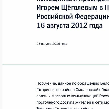
Показа
Игорем Щёголевым в 
Российской Федерации
О ходе исполнения поручения, дан
16 августа 2012 года
конференц-связи жительницы Ярос
Президента Российской Федерации
Российской Федерации по работе 
25 августа 2016 года
Михаилом Михайловским в Приёмн
по приёму граждан в Москве 28 ок
26 августа 2016 года, 17:11
О ходе исполнения поручения, дан
Поручение, данное по обращению Бел
конференц-связи жительницы Лени
Гагаринского района Смоленской обла
Президента Российской Федерации
связи и массовых коммуникаций Росс
Российской Федерации по внешне
постоянного доступа жителей к сети м
в Приёмной Президента Российско
Токарево Гагаринского района.