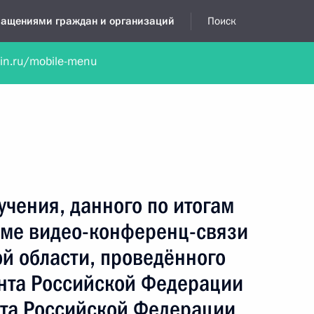
бращениями граждан и организаций
Поиск
lin.ru/mobile-menu
нта
Обратиться в устной форме
Новости
Обзоры обращени
я приёмная
август, 2016
учения, данного по итогам
име видео-конференц-связи
й области, проведённого
нта Российской Федерации
та Российской Федерации