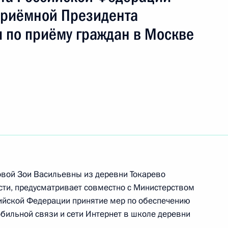
ть следующие материалы
Приёмной Президента
 по приёму граждан в Москве
ного по итогам личного приёма в режиме видео-
лавской области, проведённого по поручению
 начальником Управления Президента
с обращениями граждан и организаций
ой Президента Российской Федерации
тября 2015 года
ного по итогам личного приёма в режиме видео-
овой Зои Васильевны из деревни Токарево
нградской области, проведённого по поручению
сти, предусматривает совместно с Министерством
 начальником Управления Президента
ийской Федерации принятие мер по обеспечению
й политике Александром Манжосиным
обильной связи и сети Интернет в школе деревни
й Федерации по приёму граждан в Москве