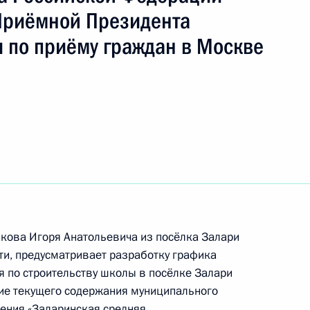
ть следующие материалы
Приёмной Президента
 по приёму граждан в Москве
ю Президента Российской Федерации начальник
й Федерации по работе с обращениями граждан
ий провёл в Приёмной Президента Российской
оскве личный приём граждан в режиме видео-
ю Президента Российской Федерации
ральному району Министерства промышленности
кова Игоря Анатольевича из посёлка Залари
 Алия Аймальдинова провела в Приёмной
ти, предусматривает разработку графика
 по приёму граждан в Москве личный приём
я по строительству школы в посёлке Залари
ние текущего содержания муниципального
ения «Заларинская средняя