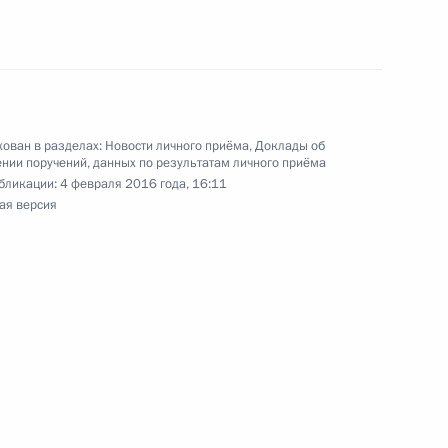
оскве 17 декабря 2015 года
я поручений, данных по итогам работы в городе
ован в разделах:
Новости личного приёма
,
Доклады об
мной Президента
нии поручений, данных по результатам личного приёма
бликации:
4 февраля 2016 года, 16:11
ая версия
ного по итогам личного приёма в режиме видео-
ровской области, проведённого по поручению
 начальником Управления Президента
й политике Александром Манжосиным
й Федерации по приёму граждан в Москве