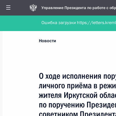
Управление Президента по работе с о
Ошибка загрузки https://letters.krem
Обратиться в форме электронного докуме
Все новости
Личный приём
Мобильна
Новости
Поиск по руководителю, географии и тематике
О ходе исполнения пор
личного приёма в реж
Все руководители, регионы, города и темы
жителя Иркутской обла
по поручению Президе
советником Президент