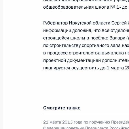
5 февраля 2016 года, 16:27
общеобразовательная школа № 1» до 
Губернатор Иркутской области Сергей
Исполнено поручение, данное по и
информации доложил, что все отделоч
конференц-связи жительницы город
строящейся школы в посёлке Залари (
по поручению Президента Российс
по строительству спортивного зала н
Российской Федерации Антоном Ус
в процессе строительства выявлена 
Федерации по приёму граждан в М
проектной документацией дополнитель
планируется осуществить до 1 марта 2
5 февраля 2016 года, 16:25
Исполнено поручение, данное по и
Москвы, проведённого по поручен
Смотрите также
Москвы Сергеем Собяниным в При
по приёму граждан в Москве 7 окт
21 марта 2013 года по поручению Президе
Федерации советник Президента Российск
5 февраля 2016 года, 16:23