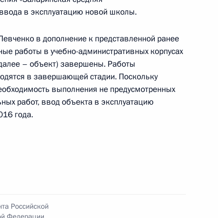
ввода в эксплуатацию новой школы.
 Левченко в дополнение к представленной ранее
тогам личного приёма в режиме видео-
ные работы в учебно-административных корпусах
а Санкт-Петербурга, проведённого
далее – объект) завершены. Работы
кой Федерации советником Президента
аходятся в завершающей стадии. Поскольку
тиновым в Приёмной Президента Российской
необходимость выполнения не предусмотренных
оскве 4 декабря 2014 года
ных работ, ввод объекта в эксплуатацию
016 года.
тогам личного приёма жительницы города
ию Президента Российской Федерации Мэром
ёмной Президента Российской Федерации
ября 2015 года
нта Российской
ой Федерации