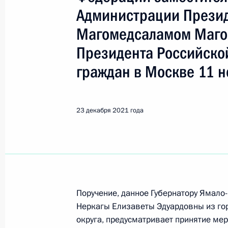
Администрации Прези
Поиск по руководителю, географии и тематике
Магомедсаламом Маго
Президента Российско
граждан в Москве 11 н
Все руководители, регионы, города и темы
23 декабря 2021 года
Ямало-Ненецкий автономный о
Показа
Поручение, данное Губернатору Ямало
28 марта 2022 года, понедельник
Неркагы Елизаветы Эдуардовны из го
О ходе исполнения поручения, дан
округа, предусматривает принятие ме