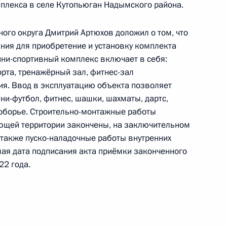
ецкого автономного округа, проведённого
плекса в селе Кутопьюган Надымского района.
кой Федерации начальником Управления
по обеспечению деятельности Государственного
ого округа Дмитрий Артюхов доложил о том, что
ксандром Харичевым в Приёмной Президента
ия для приобретение и установку комплекта
ини-спортивный комплекс включает в себя:
граждан в Москве 10 ноября 2021 года
рта, тренажёрный зал, фитнес-зал
я. Ввод в эксплуатацию объекта позволяет
ни-футбол, фитнес, шашки, шахматы, дартс,
гоборье. Строительно-монтажные работы
ающей территории закончены, на заключительном
 также пуско-наладочные работы внутренних
ного по итогам личного приёма в режиме видео-
ая дата подписания акта приёмки законченного
о-Ненецкого автономного округа, проведённого
22 года.
кой Федерации заместителем Руководителя
йской Федерации Владимиром Островенко
й Федерации по приёму граждан в Москве