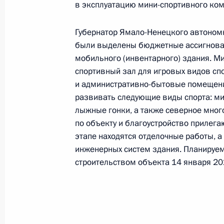
конференц-связи жителя Ямало-Нен
в эксплуатацию мини-спортивного ком
по поручению Президента Российс
Президента Российской Федерации 
Губернатор Ямало-Ненецкого автономн
совета Российской Федерации Але
были выделены бюджетные ассигнован
мобильного (инвентарного) здания. М
Российской Федерации по приёму 
спортивный зал для игровых видов спо
28 марта 2022 года, 21:52
и административно-бытовые помещени
развивать следующие виды спорта: ми
лыжные гонки, а также северное мно
22 марта 2022 года, вторник
по объекту и благоустройство прилег
этапе находятся отделочные работы, а
О ходе исполнения поручения, дан
инженерных систем здания. Планируем
конференц-связи жительницы Ямал
строительством объекта 14 января 20
по поручению Президента Российс
Администрации Президента Росси
в Приёмной Президента Российско
25 ноября 2021 года