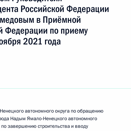
дента Российской Федерации
медовым в Приёмной
й Федерации по приему
оября 2021 года
круг
ть следующие материалы
-Ненецкого автономного округа по обращению
рода Надым Ямало-Ненецкого автономного
ного по итогам личного приёма в режиме видео-
р по завершению строительства и вводу