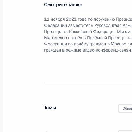
22 марта 2022 года, 19:55
Смотрите также
11 ноября 2021 года по поручению Презид
Федерации заместитель Руководителя Адм
О ходе исполнения поручения, дан
Президента Российской Федерации Магом
конференц-связи жительницы Ямал
Магомедов провёл в Приёмной Президента
Федерации по приёму граждан в Москве л
по поручению Президента Российс
граждан в режиме видео-конференц-связи
Администрации Президента Росси
Магомедовым в Приёмной Президен
в Москве 24 марта 2021 года
22 марта 2022 года, 18:56
2 марта 2022 года, среда
Темы
Обра
О ходе исполнения поручения, дан
конференц-связи жительницы Ямал