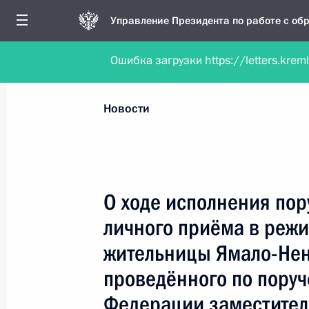
Управление Президента по работе с о
Ошибка загрузки https://letters.krem
Обратиться в форме электронного докуме
Все новости
Личный приём
Мобильна
Новости
Рубрикация материалов
Все материалы
О ходе исполнения пор
Новости личного приёма
личного приёма в реж
Поручения, данные по результатам личног
жительницы Ямало-Нен
приёма
проведённого по пору
Федерации заместител