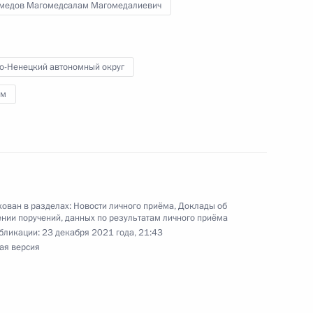
кой Федерации заместителем Руководителя
медов Магомедсалам Магомедалиевич
йской Федерации Магомедсаламом
та Российской Федерации по приему граждан
о-Ненецкий автономный округ
ым
ного по итогам личного приёма в режиме видео-
о-Ненецкого автономного округа, проведённого
ован в разделах:
Новости личного приёма
,
Доклады об
кой Федерации заместителем Руководителя
нии поручений, данных по результатам личного приёма
бликации:
23 декабря 2021 года, 21:43
йской Федерации Магомедсаламом
ая версия
та Российской Федерации по приёму граждан