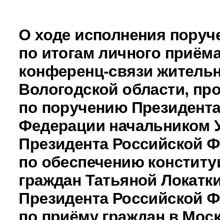
О ходе исполнения поруч
по итогам личного приёма
конференц-связи житель
Вологодской области, пр
по поручению Президента
Федерации начальником 
Президента Российской 
по обеспечению констит
граждан Татьяной Локатк
Президента Российской 
по приёму граждан в Моск