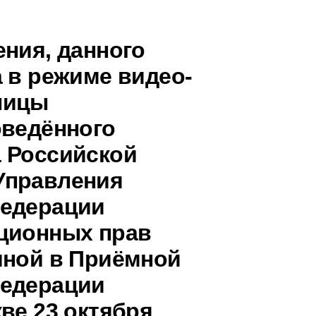
ения, данного
 в режиме видео-
ницы
оведённого
 Российской
Управления
Федерации
уционных прав
иной в Приёмной
Федерации
ве 23 октября