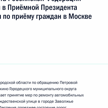
в Приёмной Президента
 по приёму граждан в Москве
ть следующие материалы
ородской области по обращению Петровой
кино Городецкого муниципального округа
ает принятие мер по ремонту автомобильных
ождественской улице в городе Заволжье
ного по итогам личного приёма в режиме видео-
обеспечив проезжее состояние дорог