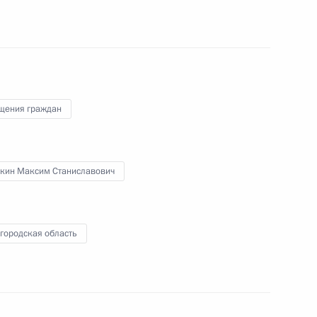
ного по итогам личного приёма в режиме видео-
городской области, проведённого по поручению
щения граждан
 начальником Управления Президента
ению конституционных прав граждан Татьяной
а Российской Федерации по приёму граждан
кин Максим Станиславович
городская область
ного по итогам личного приёма в режиме видео-
городской области, проведённого по поручению