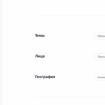
28 августа 2024 года, среда
О ходе исполнения поручения, дан
конференц-связи жительницы Ниже
Темы
Обра
Президента Российской Федерации
Российской Федерации по обеспеч
Локаткиной в Приёмной Президент
Лица
Ореш
в Москве 9 февраля 2023 года
28 августа 2024 года, 18:50
География
Ниже
15 августа 2024 года, четверг
О ходе исполнения поручения, дан
конференц-связи жительницы Ниже