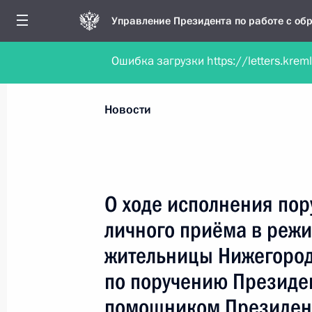
Управление Президента по работе с о
Ошибка загрузки https://letters.krem
Обратиться в форме электронного докуме
Все новости
Личный приём
Мобильна
Новости
Рубрикация материалов
Все материалы
О ходе исполнения пор
Новости личного приёма
личного приёма в реж
Поручения, данные по результатам личног
жительницы Нижегород
приёма
по поручению Президе
помощником Президен