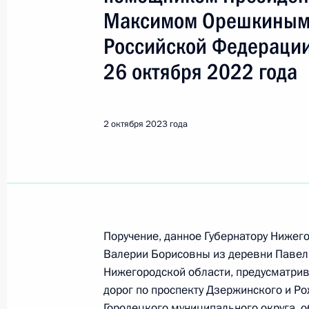
Максимом Орешкиным 
Поиск по руководителю, географии и тематике
Российской Федерации
26 октября 2022 года
Все руководители, регионы, города и темы
2 октября 2023 года
Нижегородская область
Показа
Поручение, данное Губернатору Нижег
Валерии Борисовны из деревни Павел
10 января 2025 года, пятница
Нижегородской области, предусматрив
дорог по проспекту Дзержинского и Р
О ходе исполнения поручения, дан
Городецкого муниципального округа, 