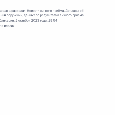
 руководителем Канцелярии Президента
ован в разделах:
Новости личного приёма
,
Доклады об
заковым в Приёмной Президента Российской
нии поручений, данных по результатам личного приёма
оскве 11 июля 2024 года
бликации:
2 октября 2023 года, 19:54
ая версия
чного приёма в режиме видео-конференц-связи
и, проведённого по поручению Президента
м Управления Президента Российской
культурным связям с зарубежными странами
й Федерации по приёму граждан в Москве