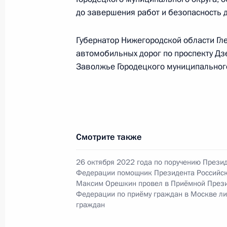
конференц-связи жительницы Ниже
до завершения работ и безопасность 
Президента Российской Федерации
Российской Федерации Андреем Ка
Губернатор Нижегородской области Гле
Федерации по приёму граждан в М
автомобильных дорог по проспекту Дз
10 января 2025 года, 16:50
Заволжье Городецкого муниципальног
18 октября 2024 года, пятница
О ходе исполнения поручения, дан
Смотрите также
конференц-связи жительницы Ниже
Президента Российской Федераци
26 октября 2022 года по поручению Прези
Федерации – начальником Государ
Федерации помощник Президента Российс
Максим Орешкин провел в Приёмной Прези
Российской Федерации Ларисой Бр
Федерации по приёму граждан в Москве л
Федерации по приёму граждан в М
граждан
18 октября 2024 года, 16:16